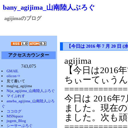
bany_agijima_山南陸人ぶろぐ
agijimaのブログ
【今日は 2016 年 7 月 2
アクセスカウンター
agijima
743,075
【今日は2016
GMAIL
olicon⇒
ちぃーてぃうん
見て書いて
maglog_agijima
=============
Nija_agijima_山南陸人ぶろぐ
マイぷれす
今日は 2016年
ameba_agijima_山南陸人ぶろ
ました。現在の時
ぐ
ココログ
ました。次も頑
MSNspace
jugem_Blog
=============
シーサーぶろぐ