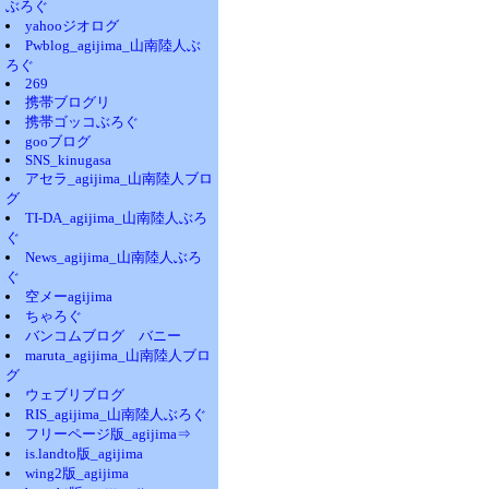
ぶろぐ
yahooジオログ
Pwblog_agijima_山南陸人ぶ
ろぐ
269
携帯ブログリ
携帯ゴッコぶろぐ
gooブログ
SNS_kinugasa
アセラ_agijima_山南陸人ブロ
グ
TI-DA_agijima_山南陸人ぶろ
ぐ
News_agijima_山南陸人ぶろ
ぐ
空メーagijima
ちゃろぐ
バンコムブログ バニー
maruta_agijima_山南陸人ブロ
グ
ウェブリブログ
RIS_agijima_山南陸人ぶろぐ
フリーページ版_agijima⇒
is.landto版_agijima
wing2版_agijima