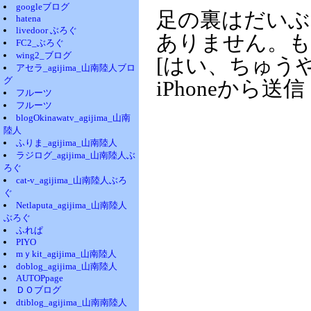
googleブログ
足の裏はだいぶ
hatena
livedoor ぶろぐ
ありません。も
FC2_ぶろぐ
wing2_ブログ
[はい、ちゅう
アセラ_agijima_山南陸人ブロ
グ
iPhoneから送信
フルーツ
フルーツ
blogOkinawatv_agijima_山南
陸人
ふりま_agijima_山南陸人
ラジログ_agijima_山南陸人ぶ
ろぐ
cat-v_agijima_山南陸人ぶろ
ぐ
Netlaputa_agijima_山南陸人
ぶろぐ
ふれぱ
PIYO
mｙkit_agijima_山南陸人
doblog_agijima_山南陸人
AUTOPpage
ＤＯブログ
dtiblog_agijima_山南南陸人