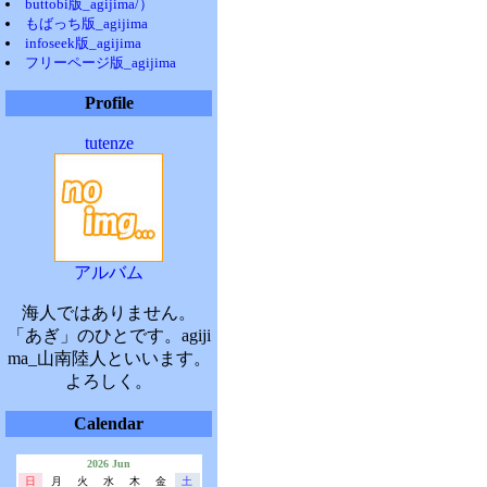
buttobi版_agijima/）
もばっち版_agijima
infoseek版_agijima
フリーページ版_agijima
Profile
tutenze
アルバム
海人ではありません。
「あぎ」のひとです。agiji
ma_山南陸人といいます。
よろしく。
Calendar
2026 Jun
日
月
火
水
木
金
土