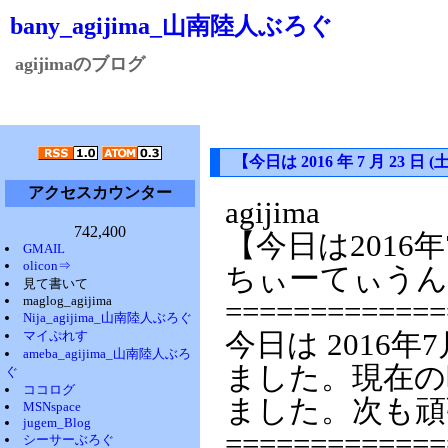
bany_agijima_山南陸人ぶろぐ
agijimaのブログ
【今日は 2016 年 7 月 2
アクセスカウンター
agijima
742,400
【今日は2016
GMAIL
olicon⇒
ちぃーてぃうん
見て書いて
maglog_agijima
=============
Nija_agijima_山南陸人ぶろぐ
マイぷれす
今日は 2016年
ameba_agijima_山南陸人ぶろ
ました。現在の時
ぐ
ココログ
ました。次も頑
MSNspace
jugem_Blog
=============
シーサーぶろぐ