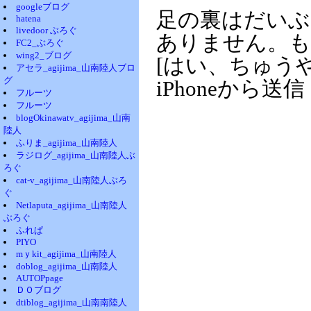
googleブログ
足の裏はだいぶ
hatena
livedoor ぶろぐ
ありません。も
FC2_ぶろぐ
wing2_ブログ
[はい、ちゅう
アセラ_agijima_山南陸人ブロ
グ
iPhoneから送信
フルーツ
フルーツ
blogOkinawatv_agijima_山南
陸人
ふりま_agijima_山南陸人
ラジログ_agijima_山南陸人ぶ
ろぐ
cat-v_agijima_山南陸人ぶろ
ぐ
Netlaputa_agijima_山南陸人
ぶろぐ
ふれぱ
PIYO
mｙkit_agijima_山南陸人
doblog_agijima_山南陸人
AUTOPpage
ＤＯブログ
dtiblog_agijima_山南南陸人