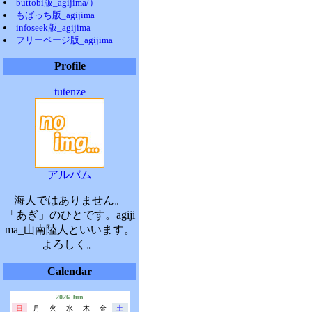
buttobi版_agijima/）
もばっち版_agijima
infoseek版_agijima
フリーページ版_agijima
Profile
tutenze
アルバム
海人ではありません。
「あぎ」のひとです。agiji
ma_山南陸人といいます。
よろしく。
Calendar
2026 Jun
日
月
火
水
木
金
土