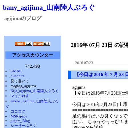
bany_agijima_山南陸人ぶろぐ
agijimaのブログ
2016年 07月 23日 の記事
アクセスカウンター
2016 07/23
742,490
GMAIL
【今日は 2016 年 7 
olicon⇒
見て書いて
maglog_agijima
agijima
Nija_agijima_山南陸人ぶろぐ
【今日は2016年7月23
マイぷれす
=====================
ameba_agijima_山南陸人ぶろ
今日は 2016年7月23日
ぐ
=====================
ココログ
足の裏はだいぶ良くなって
MSNspace
jugem_Blog
[はい、ちゅうやうっぴ！
シーサーぶろぐ
iPhoneから送信