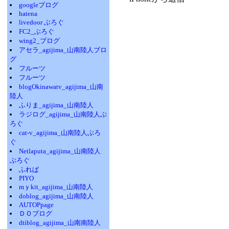
googleブログ
hatena
livedoor ぶろぐ
FC2_ぶろぐ
wing2_ブログ
アセラ_agijima_山南陸人ブロ
グ
フルーツ
フルーツ
blogOkinawatv_agijima_山南
陸人
ふりま_agijima_山南陸人
ラジログ_agijima_山南陸人ぶ
ろぐ
cat-v_agijima_山南陸人ぶろ
ぐ
Netlaputa_agijima_山南陸人
ぶろぐ
ふれぱ
PIYO
mｙkit_agijima_山南陸人
doblog_agijima_山南陸人
AUTOPpage
ＤＯブログ
dtiblog_agijima_山南南陸人