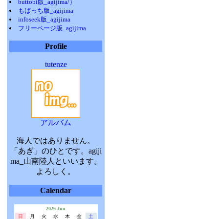
buttobi版_agijima/）
もばっち版_agijima
infoseek版_agijima
フリーページ版_agijima
Profile
tutenze
アルバム
海人ではありません。
「あぎ」のひとです。agiji
ma_山南陸人といいます。
よろしく。
Calendar
2026 Jun
日
月
火
水
木
金
土