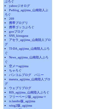
ぶろぐ
yahooジオログ
Pwblog_agijima_山南陸人ぶ
ろぐ
269
携帯ブログリ
携帯ゴッコぶろぐ
gooブログ
SNS_kinugasa
アセラ_agijima_山南陸人ブロ
グ
TI-DA_agijima_山南陸人ぶろ
ぐ
News_agijima_山南陸人ぶろ
ぐ
空メーagijima
ちゃろぐ
バンコムブログ バニー
maruta_agijima_山南陸人ブロ
グ
ウェブリブログ
RIS_agijima_山南陸人ぶろぐ
フリーページ版_agijima⇒
is.landto版_agijima
wing2版_agijima