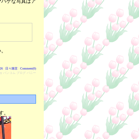
ヤバゲな写真はア
い。
:26
|
日々雑言
|
Comment(0)
d by バンコム ブログ バニー
す。