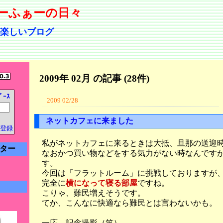
ーふぁーの日々
楽しいブログ
2009年 02月 の記事 (28件)
ﾞｰｽ
2009 02/28
ネットカフェに来ました
登録
私がネットカフェに来るときは大抵、旦那の送迎
ター
なおかつ買い物などをする気力がない時なんです
す。
今回は「フラットルーム」に挑戦しておりますが
完全に
横になって寝る部屋
ですね。
こりゃ、難民増えそうです。
てか、こんなに快適なら難民とは言わないかも。
一応、記念撮影（笑）。