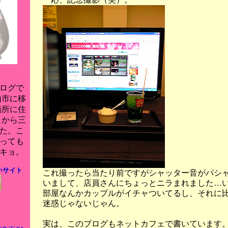
ログで
山市に移
箇所に住
月から三
た。こ
っても
キョ。
いサイト
これ撮ったら当たり前ですがシャッター音がパシ
いまして、店員さんにちょっとニラまれました…
部屋なんかカップルがイチャついてるし、それに
迷惑じゃないじゃん。
実は、このブログもネットカフェで書いています