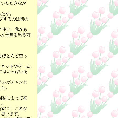
をいただきなが
したが。
ップするのは初の
で使い、我がも
ろん部屋を出る前
はほとんど空っ
ーネットやゲーム
にはいっぱいあ
ラムがチャンと
した。
回私によって初
）。
なので、これか
と思います。