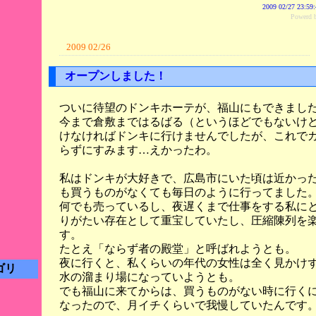
2009 02/27 23:59
Power
2009 02/26
オープンしました！
ついに待望のドンキホーテが、福山にもできまし
今まで倉敷まではるばる（というほどでもないけ
けなければドンキに行けませんでしたが、これで
らずにすみます…えかったわ。
私はドンキが大好きで、広島市にいた頃は近かっ
も買うものがなくても毎日のように行ってました
何でも売っているし、夜遅くまで仕事をする私に
りがたい存在として重宝していたし、圧縮陳列を
す。
たとえ「ならず者の殿堂」と呼ばれようとも。
夜に行くと、私くらいの年代の女性は全く見かけ
ゴリ
水の溜まり場になっていようとも。
でも福山に来てからは、買うものがない時に行く
なったので、月イチくらいで我慢していたんです