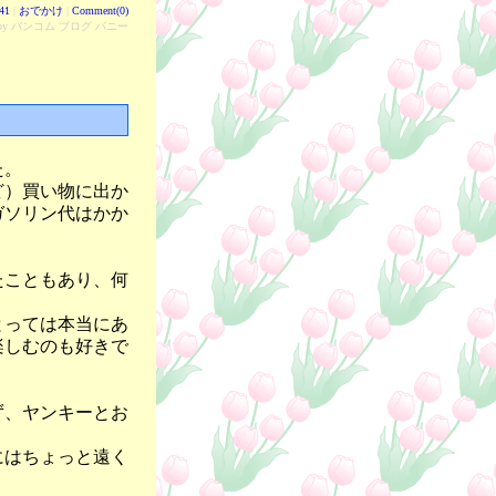
:41
|
おでかけ
|
Comment(0)
d by バンコム ブログ バニー
た。
ど）買い物に出か
ガソリン代はかか
たこともあり、何
。
とっては本当にあ
楽しむのも好きで
ず、ヤンキーとお
にはちょっと遠く
。