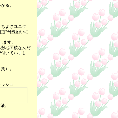
。
かかる。
こちよさユニク
道2号線沿いに
します。
る敷地面積なんだ
が付いていまし
（笑）。
ォッシュ
容液。