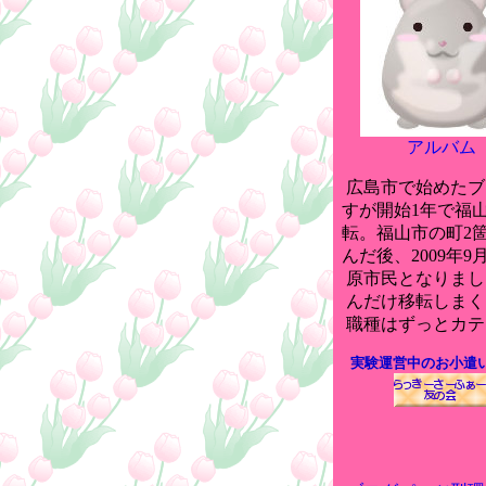
アルバム
広島市で始めたブ
すが開始1年で福
転。福山市の町2
んだ後、2009年9
原市民となりまし
んだけ移転しまく
職種はずっとカテ
実験運営中のお小遣