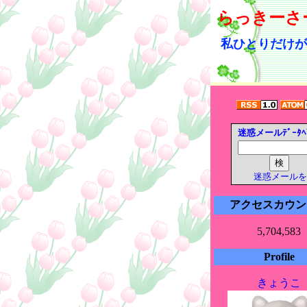
らっきーさ
私ひとりだけが
迷惑メールﾃﾞｰﾀﾍ
迷惑メールを
アクセスカウン
5,704,583
Profile
きょうこ