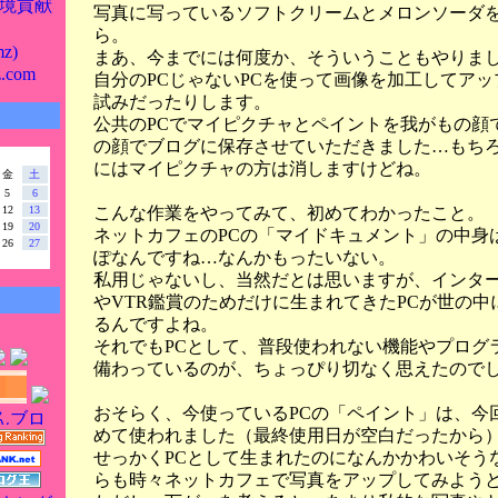
境貢献
写真に写っているソフトクリームとメロンソーダ
ら。
z)
まあ、今までには何度か、そういうこともやりま
z.com
自分のPCじゃないPCを使って画像を加工してア
試みだったりします。
公共のPCでマイピクチャとペイントを我がもの顔
の顔でブログに保存させていただきました…もち
にはマイピクチャの方は消しますけどね。
金
土
5
6
こんな作業をやってみて、初めてわかったこと。
12
13
19
20
ネットカフェのPCの「マイドキュメント」の中身
26
27
ぽなんですね…なんかもったいない。
私用じゃないし、当然だとは思いますが、インタ
やVTR鑑賞のためだけに生まれてきたPCが世の中
るんですよね。
それでもPCとして、普段使われない機能やプログ
備わっているのが、ちょっぴり切なく思えたので
おそらく、今使っているPCの「ペイント」は、今
めて使われました（最終使用日が空白だったから
せっかくPCとして生まれたのになんかかわいそう
らも時々ネットカフェで写真をアップしてみよう