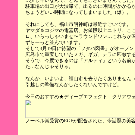
…少し早いなんて、とんでもございませんでした
駐車場の出口が大渋滞で、出るのに時間がかかる
ちょうどいい時間になってしまいました（爆）。
それにしても、福山市明神町は最近すごいです。
ヤマダ＆コジマの電器店、お値段以上ニトリ、こ
ロ、いらっしゃいませ〜ラウンドワン…これらが国
ずらーっと並んでいます。
そして3月19日に待望の「フタバ図書」がオープン
広島市で重宝していたメガ、ギガ、テラに匹敵す
そうで、今度できるのは「アルティ」という名前
た…なんじゃそりゃ。
なんか、いよいよ、福山市を去りたくありません
引越しの準備なんかしたくないんですけど。
今日のおすすめ★ディープエフェクト クリアウ
ノーベル賞受賞のEGFが配合された、今話題の美