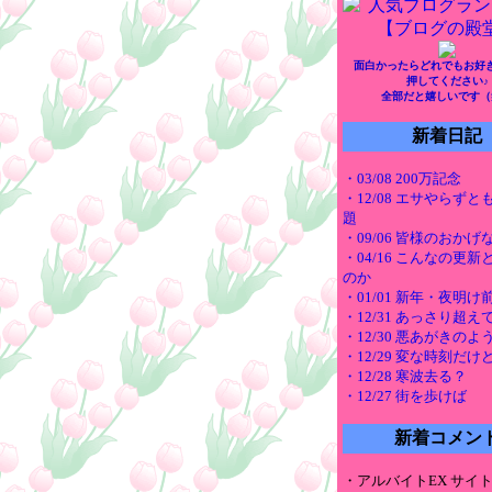
面白かったらどれでもお好
押してください♪
全部だと嬉しいです（
新着日記
・03/08 200万記念
・12/08 エサやらず
題
・09/06 皆様のおかげ
・04/16 こんなの更
のか
・01/01 新年・夜明
・12/31 あっさり超え
・12/30 悪あがきのよ
・12/29 変な時刻だけ
・12/28 寒波去る？
・12/27 街を歩けば
新着コメン
・アルバイトEX サイ