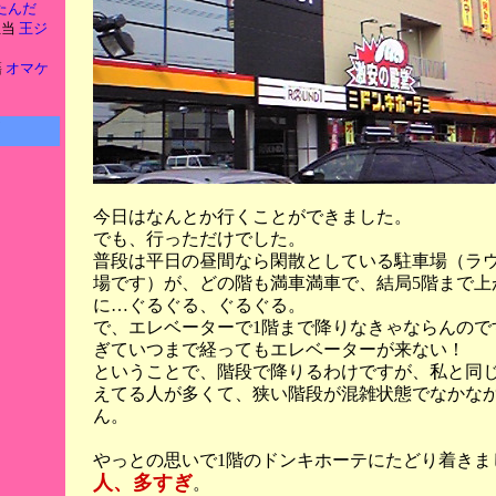
たんだ
担当
王ジ
籍
オマケ
今日はなんとか行くことができました。
でも、行っただけでした。
普段は平日の昼間なら閑散としている駐車場（ラ
場です）が、どの階も満車満車で、結局5階まで上
に…ぐるぐる、ぐるぐる。
で、エレベーターで1階まで降りなきゃならんので
ぎていつまで経ってもエレベーターが来ない！
ということで、階段で降りるわけですが、私と同
えてる人が多くて、狭い階段が混雑状態でなかな
ん。
やっとの思いで1階のドンキホーテにたどり着きま
人、多すぎ
。