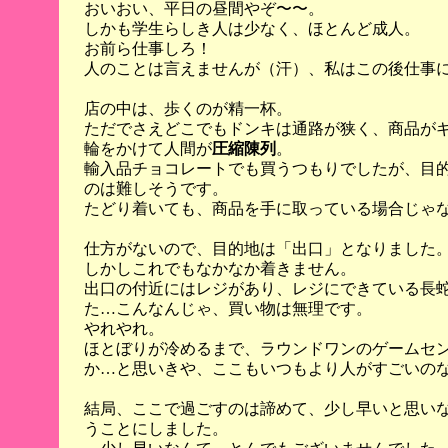
おいおい、平日の昼間やぞ〜〜。
しかも学生らしき人は少なく、ほとんど成人。
お前ら仕事しろ！
人のことは言えませんが（汗）、私はこの後仕事
店の中は、歩くのが精一杯。
ただでさえどこでもドンキは通路が狭く、商品が
輪をかけて人間が
圧縮陳列
。
輸入品チョコレートでも買うつもりでしたが、目
のは難しそうです。
たどり着いても、商品を手に取っている場合じゃ
仕方がないので、目的地は「出口」となりました
しかしこれでもなかなか着きません。
出口の付近にはレジがあり、レジにできている長
た…こんなんじゃ、買い物は無理です。
やれやれ。
ほとぼりが冷めるまで、ラウンドワンのゲームセ
か…と思いきや、ここもいつもより人がすごいの
結局、ここで過ごすのは諦めて、少し早いと思い
うことにしました。