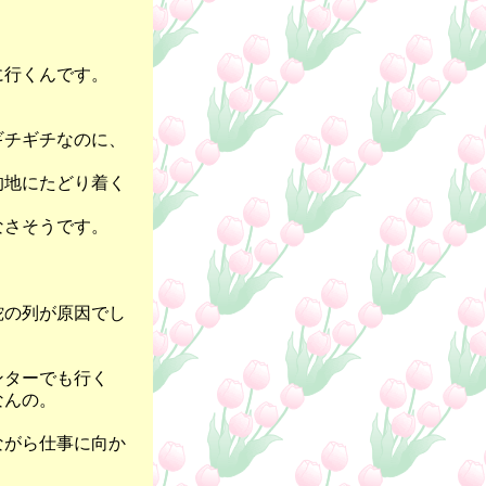
に行くんです。
ギチギチなのに、
的地にたどり着く
なさそうです。
。
蛇の列が原因でし
ンターでも行く
なんの。
ながら仕事に向か