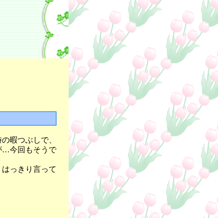
時の暇つぶしで、
が…今回もそうで
、はっきり言って