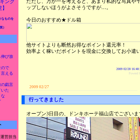
ただし、万が一を考えると、あまり私的な写真や
ップしないほうがよさそうですが…。
きなものを
今日のおすすめ★ドル箱
笑）
他サイトよりも断然お得なポイント還元率！
効率よく稼いだポイントを現金に交換してお小遣
とも伸び放
なので
2009 02/28 16:48
新と言える
Power
け前の戯言
2009 02/27
ていた
うな
行ってきました
ど
オープン3日目の、ドンキホーテ福山店でございま
ト
ト運営担当