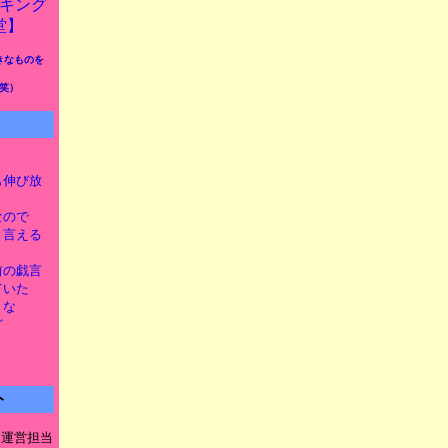
きなものを
笑）
とも伸び放
なので
新と言える
け前の戯言
ていた
うな
ど
ト
ト運営担当