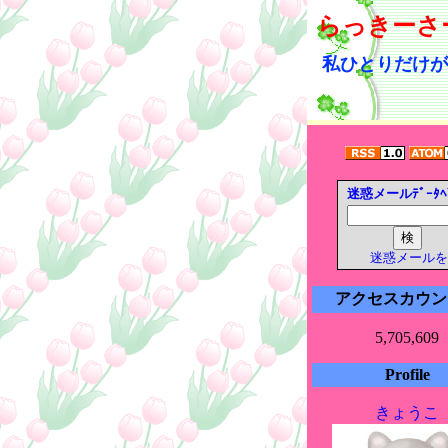
らっきーさ
私ひとりだけが
迷惑メールﾃﾞｰﾀﾍ
迷惑メールを
アクセスカウン
5,705,609
Profile
きょうこ