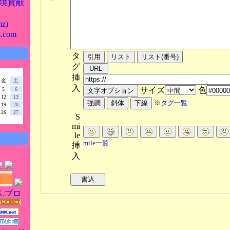
境貢献
z)
z.com
タ
グ
挿
金
土
入
サイズ
色
5
6
12
13
※
タグ一覧
19
20
26
27
S
mi
le
mile一覧
挿
入