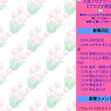
面白かったらどれでもお好
押してください♪
全部だと嬉しいです（
新着日記
・03/08 200万記念
・12/08 エサやらず
題
・09/06 皆様のおかげ
・04/16 こんなの更
のか
・01/01 新年・夜明
・12/31 あっさり超え
・12/30 悪あがきのよ
・12/29 変な時刻だけ
・12/28 寒波去る？
・12/27 街を歩けば
新着コメン
・アルバイトEX サイ