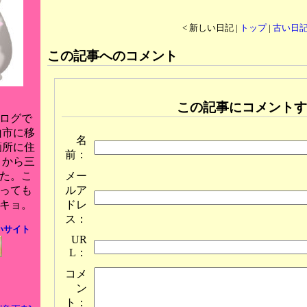
< 新しい日記 |
トップ
|
古い日記
この記事へのコメント
この記事にコメントす
ログで
山市に移
名
箇所に住
前：
月から三
メー
た。こ
ルア
っても
ドレ
キョ。
ス：
いサイト
UR
L：
コメ
ン
ト：