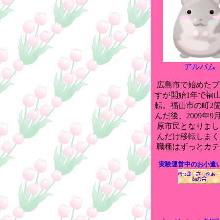
アルバム
広島市で始めたブ
すが開始1年で福
転。福山市の町2
んだ後、2009年9
原市民となりまし
んだけ移転しまく
職種はずっとカテ
実験運営中のお小遣