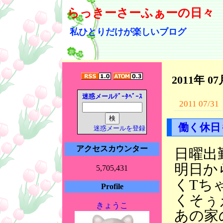
らっきーさーふぁーの日々
私ひとりだけが楽しいブログ
2011年 0
迷惑メールﾃﾞｰﾀﾍﾞｰｽ
2011 07/31
働く休日
迷惑メールを登録
アクセスカウンター
日曜出
明日か
5,705,431
くTち
Profile
くそぅ
きょうこ
あの家