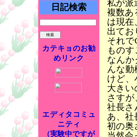
私が派
日記検索
複数あ
は現在
出てお
それで
カテキョのお勧
ものす
めリンク
なんか
んな動
けど、
大きい
さすが
社長さ
エディタコミュ
あ、社
ニティ
初の奥
（実験中ですが
当然会