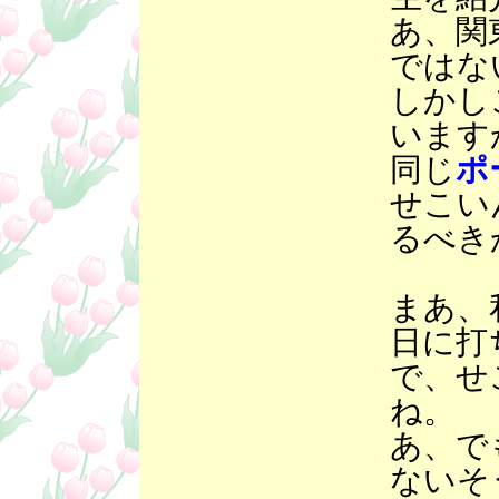
あ、関
ではな
しかし
います
同じ
ポ
せこい
るべき
まあ、
日に打
で、せ
ね。
あ、で
ないそ