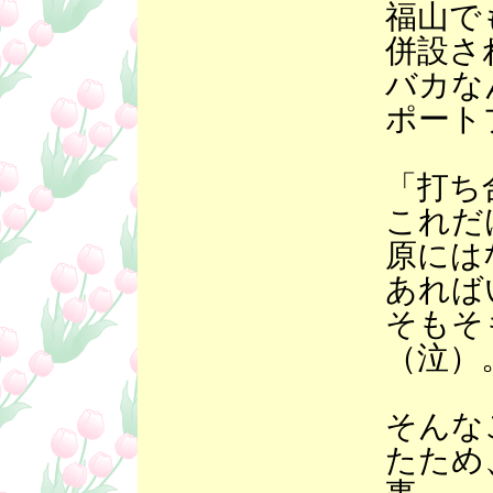
福山で
併設さ
バカな
ポート
「打ち
これだ
原には
あれば
そもそ
（泣）
そんな
たため