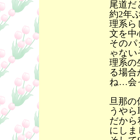
尾道だ
約2年
理系ら
文を中
そのパ
ゃない
理系の
る場合
ね…会
旦那の
うやら
だから
にしま