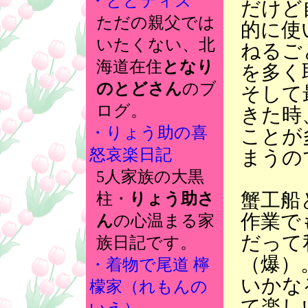
・とどディズ
だけど
ただの親父では
的に使
いたくない、北
ねるご
海道在住
となり
を多く
のとどさん
のブ
そして
ログ。
きた時
・りょう助の喜
ことが
怒哀楽日記
まうの
5人家族の大黒
蟹工船
柱・
りょう助さ
作業で
ん
の心温まる家
だって
族日記です。
（爆）
・着物で尾道 檸
いかな
檬家（れもんの
て楽し