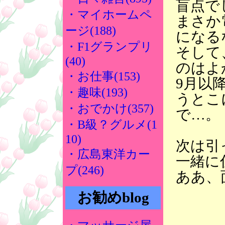
盲点で
・マイホームペ
まさか
ージ(188)
になる
・F1グランプリ
そして
(40)
のはよ
・お仕事(153)
9月以
・趣味(193)
うとこ
・おでかけ(357)
で…。
・B級？グルメ(1
10)
次は引
・広島東洋カー
一緒に
プ(246)
ああ、
お勧めblog