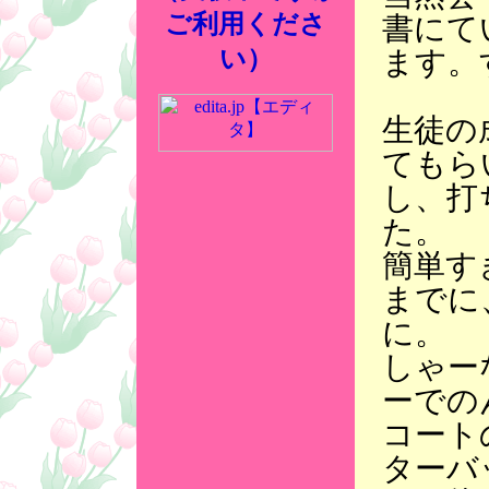
ご利用くださ
書にて
ます。
い）
生徒の
てもら
し、打
た。
簡単す
までに
に。
しゃー
ーでの
コート
ターバ