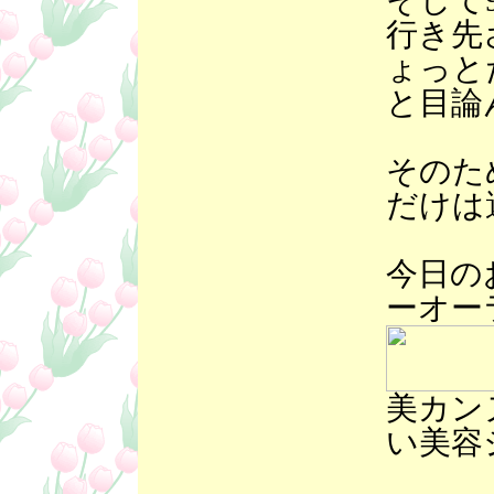
そして
行き先
ょっと
と目論
そのた
だけは
今日の
ーオー
美カン
い美容