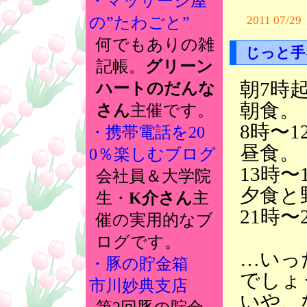
・マッサージ屋
2011 07/29
の”たわごと”
何でもありの雑
じっと手
記帳。
グリーン
朝7時
ハートのだんな
朝食。
さん
主催です。
8時〜
・携帯電話を20
昼食。
0％楽しむブログ
13時〜
会社員＆大学院
夕食と
生・
K介さん
主
21時〜
催の実用的なブ
ログです。
…いっ
・豚の貯金箱
でしょ
市川妙典支店
いや、