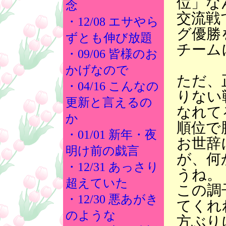
位」な
念
交流戦
・12/08 エサやら
グ優勝
ずとも伸び放題
チーム
・09/06 皆様のお
かげなので
ただ、
・04/16 こんなの
りない
更新と言えるの
なれて
か
順位で
・01/01 新年・夜
お世辞
明け前の戯言
が、何
・12/31 あっさり
うね。
超えていた
この調
・12/30 悪あがき
てくれ
のような
方ぶり