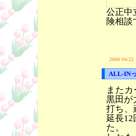
公正中
険相談
2006 04/22
ALL-I
またカ
黒田が
打ち、
延長1
た。