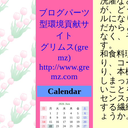
洗濯な
が、ど
ブログパーツ
ルにな
型環境貢献サ
だから
イト
なく、
す。
グリムス(gre
和食料
mz)
り、コ
http://www.gre
り、本
mz.com
しまっ
いこと
Calendar
センス
する繊
2026 Jun
日
月
火
水
木
金
土
ょうか
1
2
3
4
5
6
7
8
9
10
11
12
13
14
15
16
17
18
19
20
21
22
23
24
25
26
27