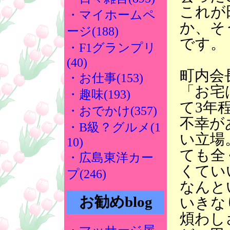
これが
・マイホームペ
か、そ
ージ(188)
です。
・F1グランプリ
(40)
町内会
・お仕事(153)
「お宅
・趣味(193)
て3年
・おでかけ(357)
不幸が
・B級？グルメ(1
い立場
10)
ても全
・広島東洋カー
くてい
プ(246)
なんと
お勧めblog
いきな
煩わし