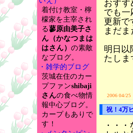
いえ）
おすす
着付け教室・檸
でも一
檬家を主宰され
更新で
る
蓼原由美子さ
まだま
ん（かなつまは
はさん）
の素敵
明日以
たしま
なブログ。
・雑学的ブログ
茨城在住のカー
プファン
shibaji
さん
の食べ物情
2006 04/25
報中心ブログ。
祝！4万
カープもありで
す！
・・・