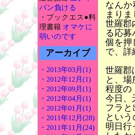
なんか
パン負ける
まりま
・ブックエス●料
世羅郡
理書籍
オマケに
る応募
弱いのです
個を押
で、詳
アーカイブ
世羅郡
・2013年03月(1)
と、場
・2012年12月(1)
程度の
・2012年09月(1)
今日、
・2012年04月(1)
フラと
・2012年01月(1)
という
・2011年12月(28)
明日行
・2011年11月(24)