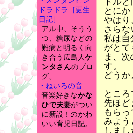
・メンタンピン
トルと
とにか
ドラドラ［更生
やはり
日記］
さらな
アル中、そうう
私は自
つ、糖尿などの
がとて
難病と明るく向
ま、次
き合う広島人
ケ
す。
ンタさん
のブロ
どうか
グ。
・ねいろの音
ところ
音楽好きな
かな
先ほど
ひで夫妻
がつい
もらっ
に新設！のかわ
みよう
いい育児日記。
しまし