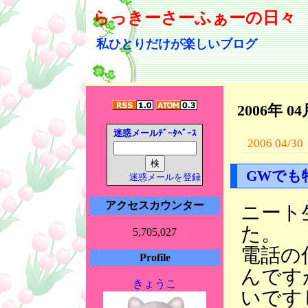
らっきーさーふぁーの日々
私ひとりだけが楽しいブログ
2006年 0
迷惑メールﾃﾞｰﾀﾍﾞｰｽ
2006 04/30
GWでも
迷惑メールを登録
アクセスカウンター
ニート
た。
5,705,027
電話の
Profile
んです
きょうこ
いです