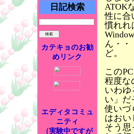
ATO
日記検索
性に合
慣れれ
Wind
ん・・
カテキョのお勧
ど。
めリンク
このP
程度な
いわゆ
い」だ
使いづ
エディタコミュ
はおい
ニティ
そう思
（実験中ですが