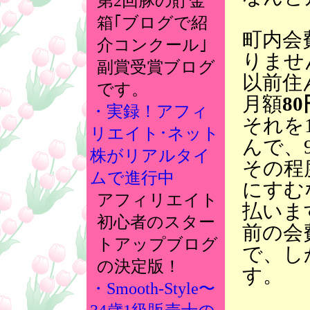
第2回豚の貯金
箱｢ブログで紹
町内会
介コンクール｣
りませ
副賞受賞ブログ
以前住
です。
月額
80
・実録！アフィ
それを
リエイト･ネット
んで、9
株がリアルタイ
その程
ムで進行中
にすむ
アフィリエイト
払いま
初心者のスター
前の会
トアップブログ
で、し
の決定版！
す。
・Smooth-Style〜