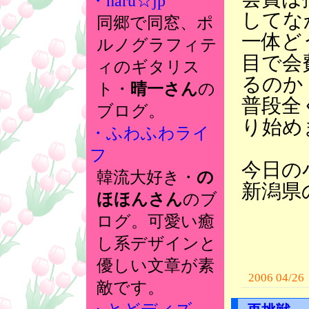
・haru☆jp
してな
同郷で同窓、ポ
一体ど
ルノグラフィテ
目で会
ィのギタリス
るのか
ト・
晴一さん
の
普段全
ブログ。
り始め
・ふわふわライ
フ
今日の
韓流大好き・
の
新潟県
ほほんさん
のブ
ログ。可愛い癒
し系デザインと
優しい文章が素
2006 04/26
敵です。