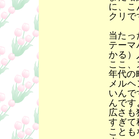
に、こ
クリで
当たっ
テーマ
かる）
ここ、
年代の
メルヘ
いんで
んです
広さも
すぎて
ことも