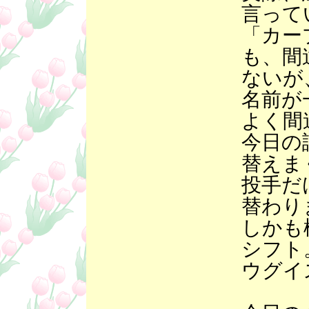
言って
「カー
も、間
ないが
名前が
よく間
今日の
替えま
投手だ
替わり
しかも
シフト
ウグイ