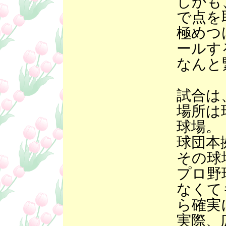
しかも
で点を
極めつ
ールす
なんと
試合は
場所は
球場。
球団本
その球
プロ野
なくて
ら確実
実際、