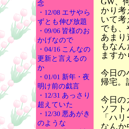
GW、
念
かり考
・12/08 エサやら
いて考
ずとも伸び放題
でも、
・09/06 皆様のお
あまり
かげなので
もなん
・04/16 こんなの
ますか
更新と言えるの
か
今日の
・01/01 新年・夜
帰宅。
明け前の戯言
・12/31 あっさり
今日の
超えていた
ソフト
・12/30 悪あがき
「ハリ
のような
なんか