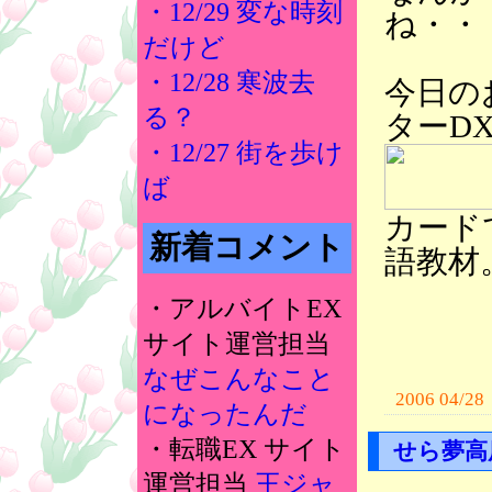
・12/29 変な時刻
ね・・
だけど
・12/28 寒波去
今日の
る？
ターD
・12/27 街を歩け
ば
カード
新着コメント
語教材
・アルバイトEX
サイト運営担当
なぜこんなこと
2006 04/28
になったんだ
・転職EX サイト
せら夢高
運営担当
王ジャ