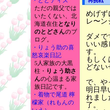
・とどディズ
再挑戦
ただの親父では
めげず
いたくない、北
レ〜ン
海道在住
となり
のとどさん
のブ
ダメで
ログ。
いい感
・りょう助の喜
す。
怒哀楽日記
もしく
5人家族の大黒
どない
柱・
りょう助さ
ん
の心温まる家
で、や
族日記です。
明日早
・着物で尾道 檸
れまし
檬家（れもんの
了。