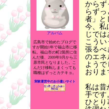
からず
らずっ
者」と
今、私
じでは
アルバム
こうい
広島市で始めたブログで
すが開始1年で福山市に移
張るべ
転。福山市の町2箇所に住
のエネ
んだ後、2009年9月から三
ようで
原市民となりました。こ
んだけ移転しまくっても
おりま
職種はずっとカテキョ。
実験運営中のお小遣いサイト
私は昔
手です
ひとり