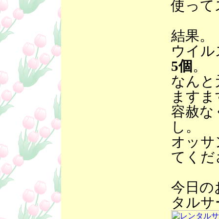
使って
結果。
ウイル
5個
。
なんと
ますま
容赦な
し。
オッサ
てくだ
今日の
タルサ