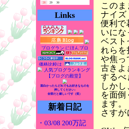
このま
28
29
30
ナイズ
Links
便利で
いにな
ベスト
れらを
や焦っ
古きよ
するべ
しかし
面白かったらどれでもお好きなものを
押してください♪
を面倒
全部だと嬉しいです（笑）
ます。
新着日記
さすが
・03/08 200万記