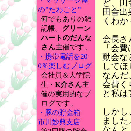
・マッサージ屋
ど、田
の”たわごと”
田舎出
何でもありの雑
くわか
記帳。
グリーン
ハートのだんな
会長さ
「会費
さん
主催です。
動会な
・携帯電話を20
してほ
0％楽しむブログ
なんだ
会社員＆大学院
会費く
生・
K介さん
主
と私は
催の実用的なブ
ログです。
しかし
・豚の貯金箱
ました
市川妙典支店
なんと