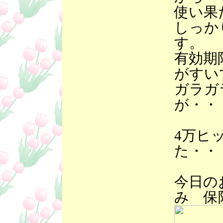
使い果
しっか
す。
有効期
がすい
ガラガ
が・・
4万ヒ
た・・
今日の
み 保