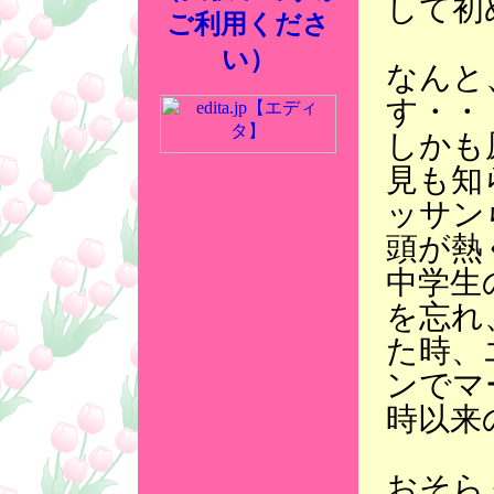
して初
ご利用くださ
い）
なんと
す・・
しかも
見も知
ッサン
頭が熱
中学生
を忘れ
た時、
ンでマ
時以来
おそら