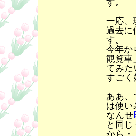
す。
一応、
過去に
す。
今年か
観覧車
てみた
すごく
ああ、
は使い
なんせ
と同じ
から・