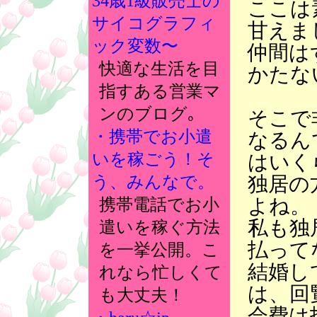
34歳1級販売士の
ここは
サイコグラフィ
甘えま
ック変数〜
仲間は
快適な生活を目
かたな
指すある営業マ
ンのブログ｡
そこで
・携帯でお小遣
なるん
いを稼ごう！そ
はいく
独居の
う、みんなで。
よね。
携帯電話でお小
私も独
遣いを稼ぐ方法
払って
を一挙公開。こ
結婚し
れなら忙しくて
は、回
も大丈夫！
会費は