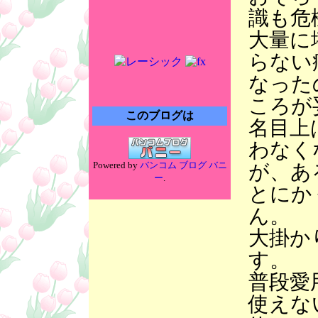
識も危
大量に
らない
なった
ころが
このブログは
名目上
わなく
Powered by
バンコム ブログ バニ
が、あ
ー
.
とにか
ん。
大掛か
す。
普段愛
使えな