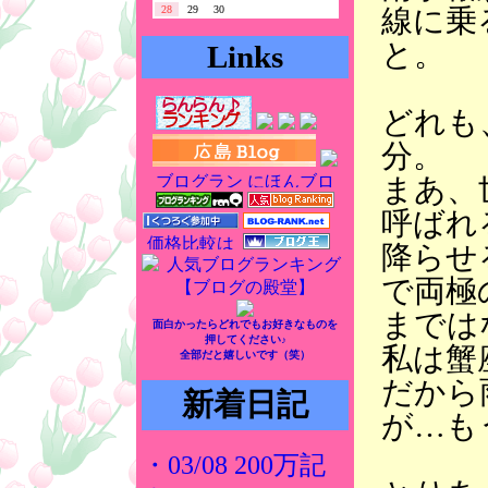
線に乗
28
29
30
と。
Links
どれも
分。
まあ、
呼ばれ
降らせ
で両極
までは
面白かったらどれでもお好きなものを
押してください♪
私は蟹
全部だと嬉しいです（笑）
だから
新着日記
が…も
・03/08 200万記