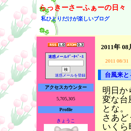
らっきーさーふぁーの日々
私ひとりだけが楽しいブログ
2011年 0
迷惑メールﾃﾞｰﾀﾍﾞｰｽ
2011 08/31
台風来と
迷惑メールを登録
アクセスカウンター
明日か
変な台
5,705,305
とな。
Profile
さあど
きょうこ
いくら