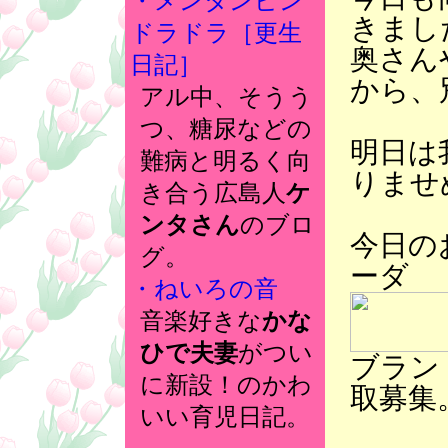
・メンタンピン
きまし
ドラドラ［更生
奥さん
日記］
から、
アル中、そうう
つ、糖尿などの
明日は
難病と明るく向
りませ
き合う広島人
ケ
ンタさん
のブロ
今日の
グ。
ーダ
・ねいろの音
音楽好きな
かな
ひで夫妻
がつい
ブラン
に新設！のかわ
取募集
いい育児日記。