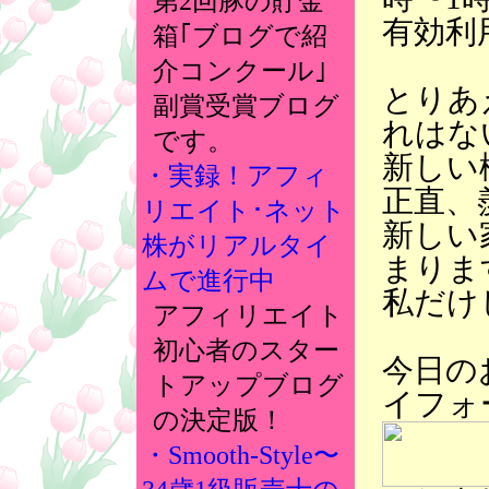
第2回豚の貯金
有効利
箱｢ブログで紹
介コンクール｣
とりあ
副賞受賞ブログ
れはな
です。
新しい
・実録！アフィ
正直、
リエイト･ネット
新しい
株がリアルタイ
まりま
ムで進行中
私だけ
アフィリエイト
初心者のスター
今日の
トアップブログ
イフォ
の決定版！
・Smooth-Style〜