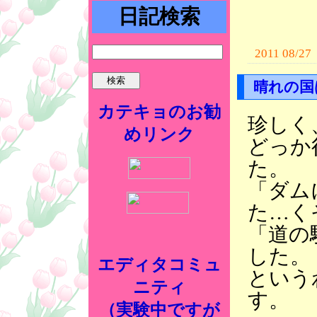
日記検索
2011 08/27
晴れの国
カテキョのお勧
珍しく
めリンク
どっか
た。
「ダム
た…く
「道の
した。
エディタコミュ
という
ニティ
す。
（実験中ですが