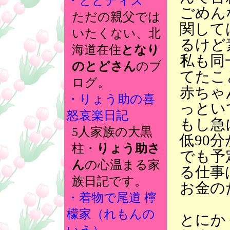
・とどディズ
ごめん
ただの親父では
関して
いたくない、北
るけど
海道在住
となり
私も同
のとどさん
のブ
てたこ
ログ。
赤ちゃ
・りょう助の喜
っとい
怒哀楽日記
もし急
5人家族の大黒
低90
柱・
りょう助さ
でも予
ん
の心温まる家
る仕事
族日記です。
お金の
・着物で尾道 檸
檬家（れもんの
とにか