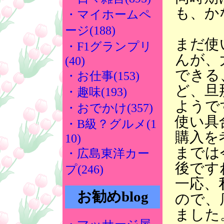
も、か
・マイホームペ
ージ(188)
まだ使
・F1グランプリ
んが、
(40)
できる
・お仕事(153)
ど、旦
・趣味(193)
ようで
・おでかけ(357)
使い具
・B級？グルメ(1
購入を
10)
までは
・広島東洋カー
後です
プ(246)
一応、
お勧めblog
ので、
ました