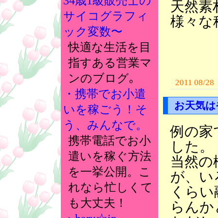
34歳1級販売士の
天然素
サイコグラフィ
様々な
ック変数〜
快適な生活を目
指すある営業マ
ンのブログ｡
2011 08/28
・携帯でお小遣
お天気は
いを稼ごう！そ
う、みんなで。
例の家
携帯電話でお小
した。
遣いを稼ぐ方法
当然の
を一挙公開。こ
が、い
れなら忙しくて
くらい
も大丈夫！
らんか