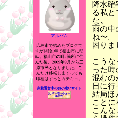
降水確
る私と
な。
雨の中
ね〜。
アルバム
困りま
広島市で始めたブログで
すが開始1年で福山市に移
転。福山市の町2箇所に住
こうな
んだ後、2009年9月から三
った時
原市民となりました。こ
んだけ移転しまくっても
混むの
職種はずっとカテキョ。
日に行
実験運営中のお小遣いサイト
結局ほ
ことに
こんな