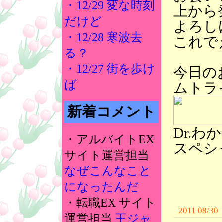
・12/29 変な時刻
上から
だけど
よろし
・12/28 寒波去
これで
る？
・12/27 街を歩け
今日の
ば
ムトラ
新着コメント
Dr.
・アルバイトEX
スペシ
サイト運営担当
なぜこんなこと
になったんだ
・転職EX サイト
2011 08/30
運営担当
王ジャ