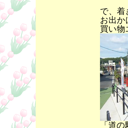
で、着
お出か
買い物
「道の