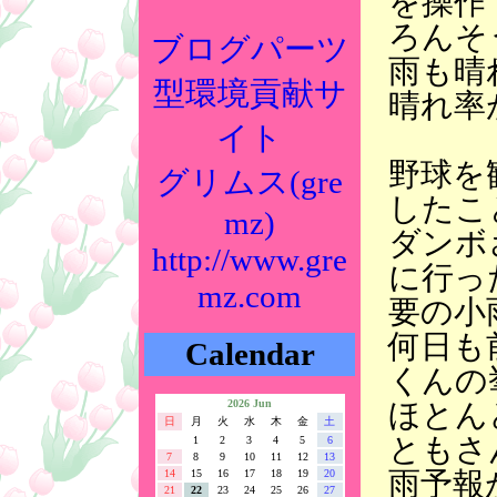
を操作
ろんそ
ブログパーツ
雨も晴
型環境貢献サ
晴れ率
イト
野球を
グリムス(gre
したこ
mz)
ダンボ
http://www.gre
に行っ
mz.com
要の小
何日も
Calendar
くんの
ほとん
2026 Jun
日
月
火
水
木
金
土
ともさ
1
2
3
4
5
6
7
8
9
10
11
12
13
雨予報
14
15
16
17
18
19
20
21
22
23
24
25
26
27