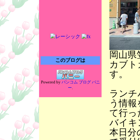
岡山県
このブログは
カブト
す。
Powered by
バンコム ブログ バニ
ー
.
ランチ
う情報
て行っ
バイキ
本日分