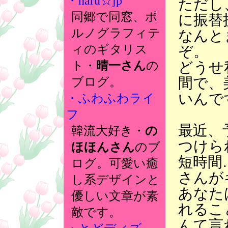
・haru☆jp
ただし
同郷で同窓、ポ
に振替
ルノグラフィテ
なんと
ィのギタリス
ぞ。
どうせ
ト・
晴一さん
の
間で、
ブログ。
いんで
・ふわふわライ
フ
最近、
韓流大好き・
の
つけら
ほほんさん
のブ
短時間
ログ。可愛い癒
さんが
し系デザインと
あなた
優しい文章が素
れるこ
敵です。
んて言