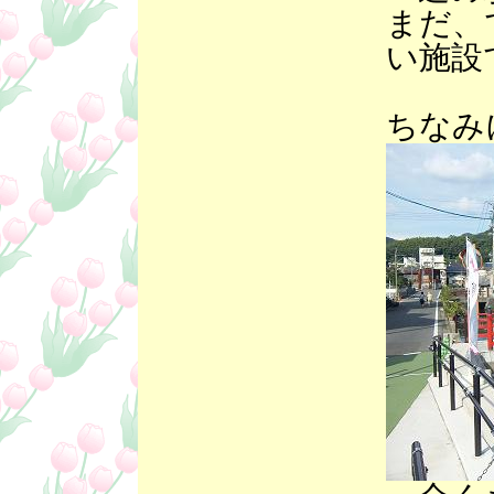
まだ、
い施設
ちなみ