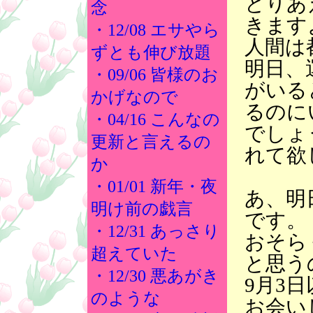
とりあ
念
きます
・12/08 エサやら
人間は
ずとも伸び放題
明日、
・09/06 皆様のお
がいる
かげなので
るのに
・04/16 こんなの
でしょ
更新と言えるの
れて欲
か
・01/01 新年・夜
あ、明
明け前の戯言
です。
・12/31 あっさり
おそら
超えていた
と思う
・12/30 悪あがき
9月3
のような
お会い