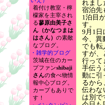
いえ）
れまし
着付け教室・檸
宿泊先
檬家を主宰され
1泊目
る
蓼原由美子さ
す。
ん（かなつまは
9月1
はさん）
の素敵
今、異
なブログ。
でも転
すが、
・雑学的ブログ
行って
茨城在住のカー
手伝う
プファン
shibaji
動に引
さん
の食べ物情
るから
報中心ブログ。
伝わな
カープもありで
は別で
す！
今日も