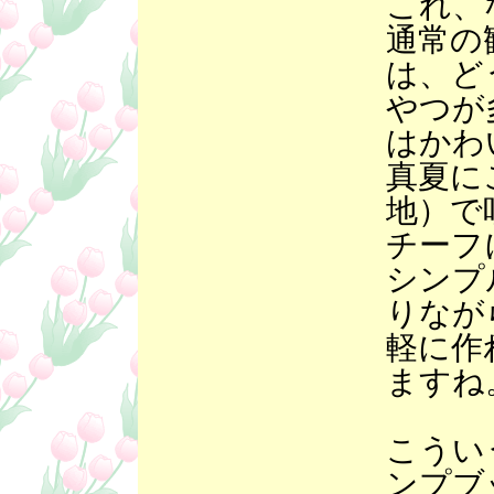
これ、
通常の
は、ど
やつが
はかわ
真夏に
地）で
チーフ
シンプ
りなが
軽に作
ますね
こうい
ンプブ