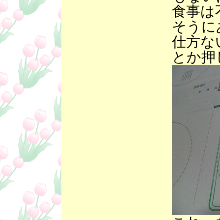
食事は
そうに
仕方な
とか押