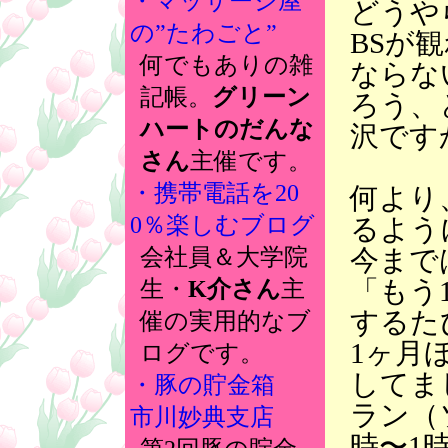
・マッサージ屋
どうや
の”たわごと”
BSが
何でもありの雑
ならな
記帳。
グリーン
ろう、
ハートのだんな
沢です
さん
主催です。
・携帯電話を20
何より
0％楽しむブログ
るよう
今まで
会社員＆大学院
「もう
生・
K介さん
主
するた
催の実用的なブ
1ヶ月
ログです。
してま
・豚の貯金箱
ラン（
市川妙典支店
時〜1