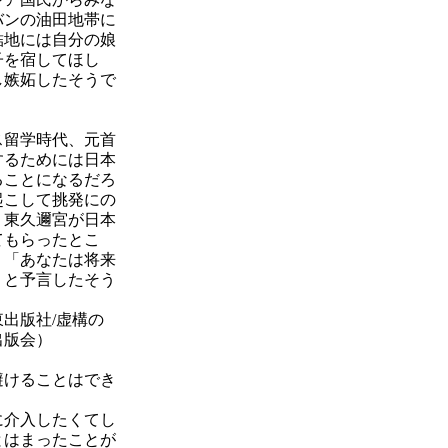
バンの油田地帯に
結地には自分の娘
子を宿してほし
し嫉妬したそうで
ス留学時代、元首
するためには日本
ることになるだろ
起こして挑発にの
、東久邇宮が日本
てもらったとこ
、「あなたは将来
」と予言したそう
出版社/虚構の
出版会）
避けることはでき
に介入したくてし
とはまったことが