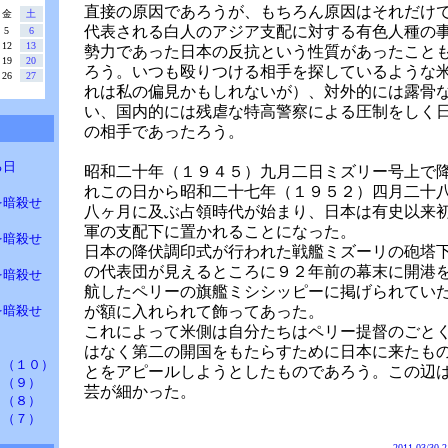
直接の原因であろうが、もちろん原因はそれだけ
金
土
代表される白人のアジア支配に対する有色人種の
5
6
12
13
勢力であった日本の反抗という性質があったこと
19
20
ろう。いつも殴りつける相手を探しているような
26
27
れは私の偏見かもしれないが）、対外的には露骨
い、国内的には残虐な特高警察による圧制をしく
の相手であったろう。
撼する日
昭和二十年（１９４５）九月二日ミズリー号上で
れこの日から昭和二十七年（１９５２）四月二十
ンを暗殺せ
八ヶ月に及ぶ占領時代が始まり、日本は有史以来
軍の支配下に置かれることになった。
ンを暗殺せ
日本の降伏調印式が行われた戦艦ミズーリの砲塔
の代表団が見えるところに９２年前の幕末に開港
ンを暗殺せ
航したペリーの旗艦ミシシッピーに掲げられてい
ンを暗殺せ
が額に入れられて飾ってあった。
これによって米側は自分たちはペリー提督のごと
はなく第二の開国をもたらすために日本に来たも
謀 （１０）
とをアピールしようとしたものであろう。この辺
 （９）
芸が細かった。
 （８）
 （７）
2011 03/30 2