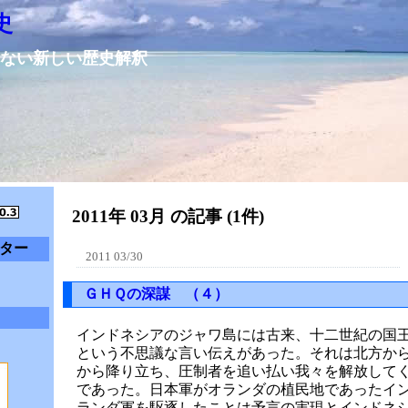
史
ない新しい歴史解釈
2011年 03月 の記事 (1件)
ター
2011 03/30
ＧＨＱの深謀 （４）
インドネシアのジャワ島には古来、十二世紀の国
という不思議な言い伝えがあった。それは北方か
から降り立ち、圧制者を追い払い我々を解放して
であった。日本軍がオランダの植民地であったイ
ランダ軍を駆逐したことは予言の実現とインドネ