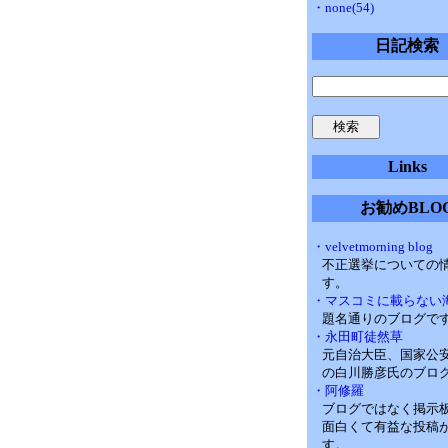
・none(54)
日記検索
Links
お勧めBLO
・velvetmorning blog
不正選挙についての
す。
・マスコミに載らない
題名通りのブログで
・永田町徒然草
元自治大臣、国家公
の白川勝彦氏のブロ
・阿修羅
ブログではなく掲示
面白くて有益な投稿
す。