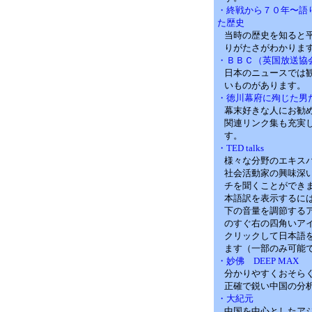
・終戦から７０年〜語
た歴史
当時の歴史を知ると
りがたさがわかりま
・ＢＢＣ（英国放送協
日本のニュースでは
いものがあります。
・徳川幕府に殉じた男
幕末好きな人にお勧
関連リンク集も充実
す。
・TED talks
様々な分野のエキス
社会活動家の興味深
チを聞くことができ
本語訳を表示するに
下の音量を調節する
のすぐ右の四角いア
クリックして日本語
ます（一部のみ可能
・妙佛 DEEP MAX
分かりやすくおそら
正確で鋭い中国の分
・大紀元
中国を中心としたア