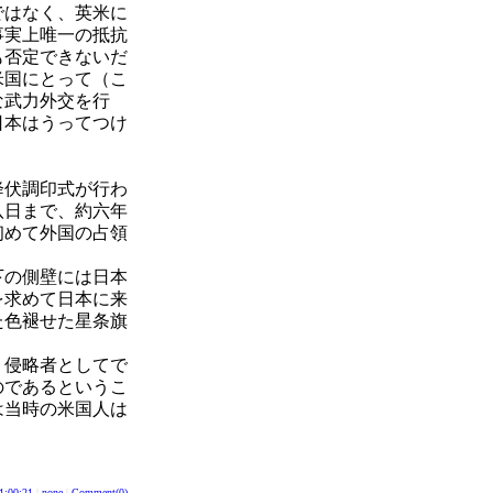
ではなく、英米に
事実上唯一の抵抗
も否定できないだ
米国にとって（こ
な武力外交を行
日本はうってつけ
降伏調印式が行わ
八日まで、約六年
初めて外国の占領
下の側壁には日本
を求めて日本に来
た色褪せた星条旗
く侵略者としてで
のであるというこ
は当時の米国人は
1:00:21
|
none
|
Comment(0)