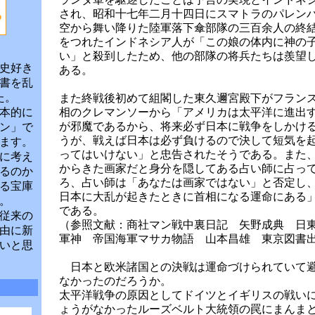
され、昭和十七年二月十四日にスマトラのパレン
空から舞い降りた陸軍落下傘部隊の三百余人の終
をつれたインドネシア人が「この娘の体内に神の
い」と殺到したため、他の部隊の将兵たちは羨望
史好き
ある。
書を乱
た。
また終戦後初めて組閣した東久邇宮殿下がフラン
本的に
相のクレマンソーから「アメリカは太平洋に進出
が邪魔であるから、将来必ず日本に戦争をしかけ
ン」で
うが、戦えば日本は必ず負けるので決して短気を
ます。
ってはいけない」と忠告されたそうである。また
に考え
からきた画家だと身分を隠してある占い師に占っ
るのか
ろ、占い師は「あなたは画家ではない」と否定し
る宝庫
日本に大乱が起きたときに首相になる運命にある
。
である。
従来の
（参照文献：商社マン戦中裏日記 矢野成典 日東
由に新
軍神 帝国海軍マサカ物語 山本昌雄 東京図書
いと思
日本と欧米諸国との決戦は運命づけられていて
なかったのだろうか。
太平洋戦争の原因としてドイツとイギリスの戦い
ょうがなかったルーズベルト大統領の罠にまんま