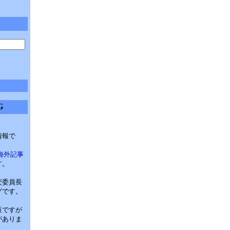
G
情報で
海外記事
す。
安委員長
グです。
板ですが
がありま