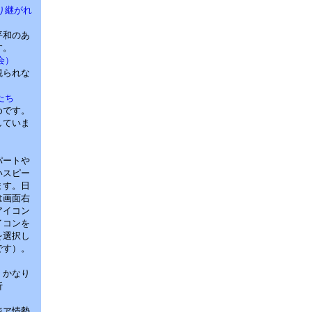
り継がれ
平和のあ
す。
会）
観られな
たち
めです。
していま
パートや
いスピー
ます。日
は画面右
アイコン
イコンを
を選択し
です）。
くかなり
析
ジア情勢