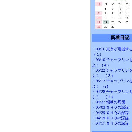
日
月
火
水
木
1
2
3
4
7
8
9
10
11
14
15
16
17
18
21
22
23
24
25
28
29
30
新着日記
・09/16 東京が震
（１）
・08/10 チャップリ
よ！（４）
・05/22 チャップリ
よ！ （３）
・05/12 チャップリ
よ！ (2)
・04/28 チャップリ
よ！ （１）
・04/27 頼朝の死因
・05/03 ＧＨＱの深
・04/29 ＧＨＱの深謀
・04/19 ＧＨＱの深謀
・04/17 ＧＨＱの深謀