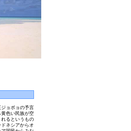
王ジョボョの予言
ら黄色い民族が空
くれるというもの
ンドネシアからオ
シア国民からみな