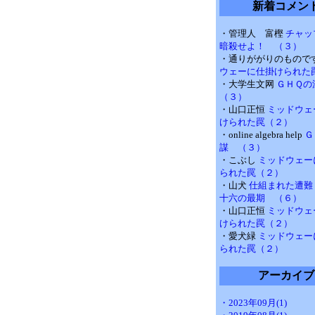
新着コメン
・管理人 富樫
チャッ
暗殺せよ！ （３）
・通りががりのもので
ウェーに仕掛けられた
・大学生文网
ＧＨＱ
（３）
・山口正恒
ミッドウェ
けられた罠（２）
・online algebra help
Ｇ
謀 （３）
・こぶし
ミッドウェー
られた罠（２）
・山犬
仕組まれた遭難
十六の最期 （６）
・山口正恒
ミッドウェ
けられた罠（２）
・愛犬緑
ミッドウェー
られた罠（２）
アーカイブ
・2023年09月(1)