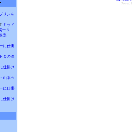
ト
Power
プリンを
す
ミッド
罠ー６
の深謀
ーに仕掛
ＨＱの深
に仕掛け
・山本五
ーに仕掛
に仕掛け