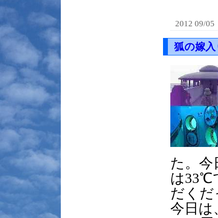
2012 09/05
狐の嫁入
た。今
は33
だくだ
今日は