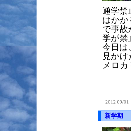
通学禁
はかか
で事故
学が禁
今日は
見かけ
メロカ
2012 09/01
新学期