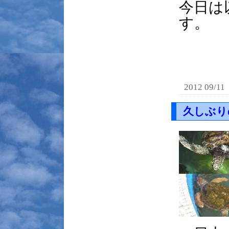
今日は
す。
2012 09/11
久しぶり