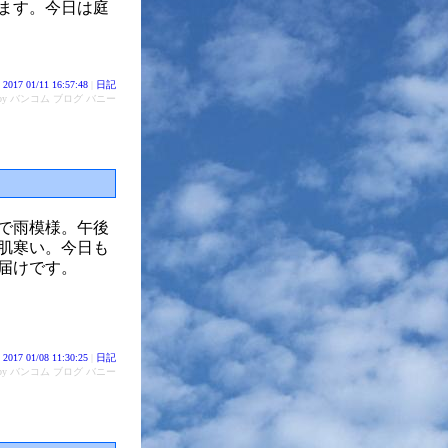
ます。今日は庭
2017 01/11 16:57:48
|
日記
d by バンコム ブログ バニー
で雨模様。午後
肌寒い。今日も
届けです。
2017 01/08 11:30:25
|
日記
d by バンコム ブログ バニー