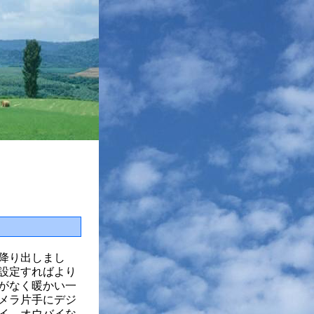
降り出しまし
設定すればより
がなく暖かい一
メラ片手にデジ
イ、オウバイな