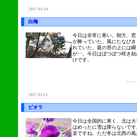
2017 01/14
白梅
今日は非常に寒い。朝方、窓
が舞っていた。風にたなびき
れていた。庭の苔の上には瞬
が･･。今日はぼつぼつ咲き
けです。
Power
2017 01/11
ビオラ
今日は全国的に寒く、北は大
はめったに雪は降らないです
楽ですね。ただ冬は北西の風