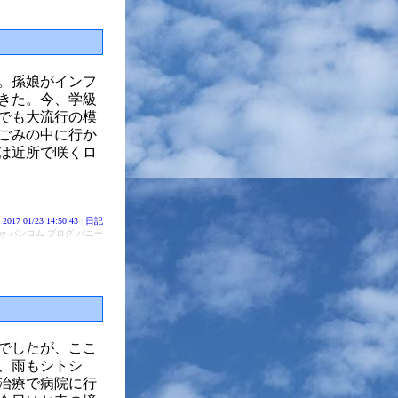
。孫娘がインフ
きた。今、学級
でも大流行の模
ごみの中に行か
は近所で咲くロ
2017 01/23 14:50:43
|
日記
d by バンコム ブログ バニー
でしたが、ここ
、雨もシトシ
治療で病院に行