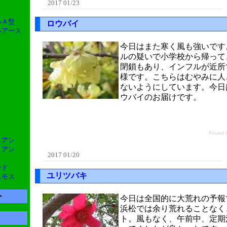
2017 01/23
ルＡ型
ロウバイ
グルアース
今日はまた寒く風も強いです
ルの疑いで小学校から帰って
閉鎖もあり、インフルが近所
様です。こちらはむやみに人
ないようにしています。今日
ウバイのお届けです。
Power
リアン
リアン
2017 01/20
ンド
ユリツバキ
スモス
ト
今日は全国的に大荒れの予報
浜松では余り荒れることなく
ト。風もなく、午前中、定期