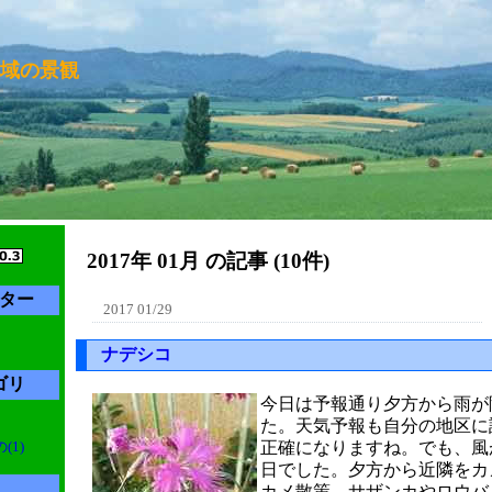
域の景観
2017年 01月 の記事 (10件)
ター
2017 01/29
ナデシコ
ゴリ
今日は予報通り夕方から雨が
た。天気予報も自分の地区に
1)
正確になりますね。でも、風
日でした。夕方から近隣をカ
カメ散策。サザンカやロウバ