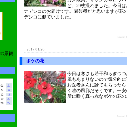
ど、29枚撮れました。今日
ナデシコのお届けです。園芸種だと思いますが花
デシコに似ていました。
Power
2017 01/26
の景観
ボケの花
今日は寒さも若干和らぎつつ
風もあまりないので気分的に
お医者さんに診てもらったら
金
土
く唯の風邪だそうです。一安
5
6
12
13
所に咲く真っ赤なボケの花の
19
20
26
27
Power