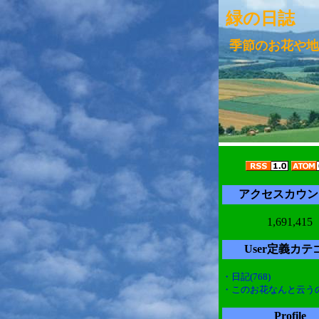
緑の日誌
季節のお花や地
アクセスカウン
1,691,415
User定義カテ
・日記(768)
・このお花なんと云うの(
Profile