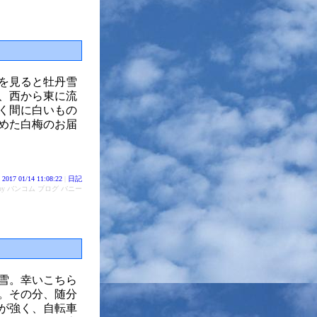
を見ると牡丹雪
、西から東に流
く間に白いもの
始めた白梅のお届
2017 01/14 11:08:22
|
日記
d by バンコム ブログ バニー
雪。幸いこちら
。その分、随分
が強く、自転車