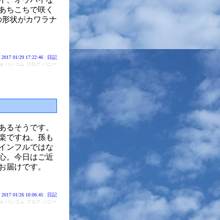
はあちこちで咲く
の形状がカワラナ
2017 01/29 17:22:46
|
日記
d by バンコム ブログ バニー
あるそうです。
楽ですね。孫も
インフルではな
心。今日はご近
お届けです。
2017 01/26 10:06:45
|
日記
d by バンコム ブログ バニー