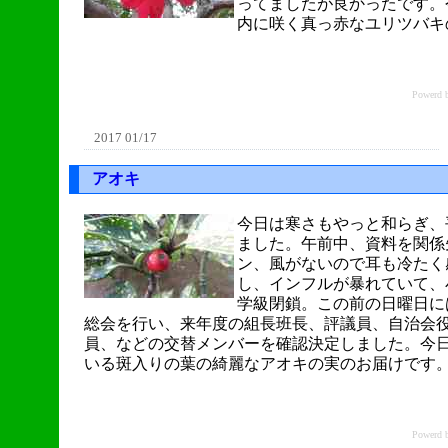
ってましたが良かったです。
内に咲く真っ赤なユリツバキ
Power
2017 01/17
アオキ
今日は寒さもやっと和らぎ、
ました。午前中、資料を関係
ン、風がないので耳も冷たく
し、インフルが暴れていて、
学級閉鎖。この前の日曜日に
総会を行い、来年度の組長班長、評議員、自治会
員、などの交替メンバーを確認決定しました。今
いる斑入りの葉の綺麗なアオキの実のお届けです
Power