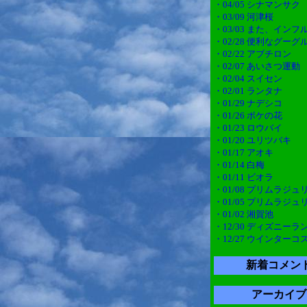
・04/05 シナマンサク
・03/09 河津桜
・03/03 また、インフ
・02/28 便利なグー
・02/22 アブチロン
・02/07 あいさつ運動
・02/04 スイセン
・02/01 ランタナ
・01/29 ナデシコ
・01/26 ボケの花
・01/23 ロウバイ
・01/20 ユリツバキ
・01/17 アオキ
・01/14 白梅
・01/11 ビオラ
・01/08 プリムラジュ
・01/05 プリムラジュ
・01/02 湘賀池
・12/30 ディズニーラ
・12/27 ウインターコ
新着コメン
アーカイブ