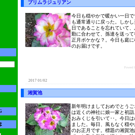
プリムラジュリアン
今日も穏やかで暖かい一日で
も通常通りに戻った。しかし
日であることを忘れていて、
勤に合わせて、孫達を送って
正月ボケかな？。今日も庭に
のお届けです。
Power
2017 01/02
湘賀池
新年明けましておめでとうご
G
は近くの神社に娘一家と初詣
おみくじを引いて･･。今日
は
ました。毎日、風もなく穏や
のお正月です。標題の湘賀池