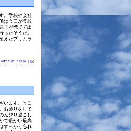
す。学校や会社
孫は今日が登校
息子が慌てて出
行ったそうだ。
植えたプリムラ
2017 01/05 10:05:20
|
日記
d by バンコム ブログ バニー
ざいます。昨日
。お参りをして
はのんびり過ごし
かで暖かい最高
はすっかり忘れ