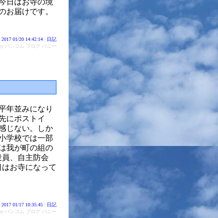
今日はお寺の境
のお届けです。
2017 01/20 14:42:14
|
日記
d by バンコム ブログ バニー
平年並みになり
先にポストイ
感じない。しか
小学校では一部
は我が町の組の
役員、自主防会
日はお寺になって
。
2017 01/17 10:35:45
|
日記
d by バンコム ブログ バニー