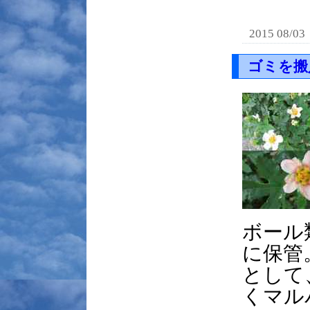
2015 08/03
ゴミを搬
ボール
に保管
として
くマル