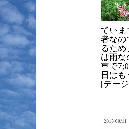
ていま
者なの
るため
は雨な
車で7;
日はも
[デー
2015 08/11