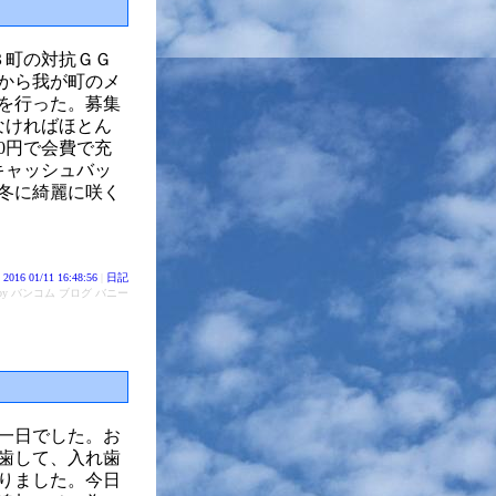
３町の対抗ＧＧ
から我が町のメ
集を行った。募集
なければほとん
0円で会費で充
キャッシュバッ
冬に綺麗に咲く
2016 01/11 16:48:56
|
日記
d by バンコム ブログ バニー
一日でした。お
歯して、入れ歯
りました。今日