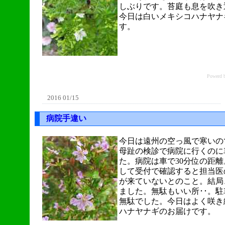
しぶりです。苔庭も息を吹き
今日は白いメキシコハナヤナ
す。
Power
2016 01/15
病院手違い
今日は遠州の空っ風で寒いの
母趾の検診で病院に行くのに
た。病院は車で30分位の距
して受付で確認すると担当医
が来ていないとのこと。結局
ました。無駄もいい所･･。
無駄でした。今日はよく咲き
ハナヤナギのお届けです。