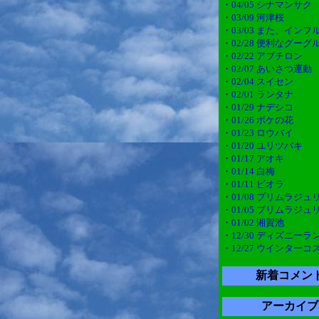
・04/05 シナマンサク
・03/09 河津桜
・03/03 また、インフ
・02/28 便利なグー
・02/22 アブチロン
・02/07 あいさつ運動
・02/04 スイセン
・02/01 ランタナ
・01/29 ナデシコ
・01/26 ボケの花
・01/23 ロウバイ
・01/20 ユリツバキ
・01/17 アオキ
・01/14 白梅
・01/11 ビオラ
・01/08 プリムラジュ
・01/05 プリムラジュ
・01/02 湘賀池
・12/30 ディズニーラ
・12/27 ウインターコ
新着コメン
アーカイブ