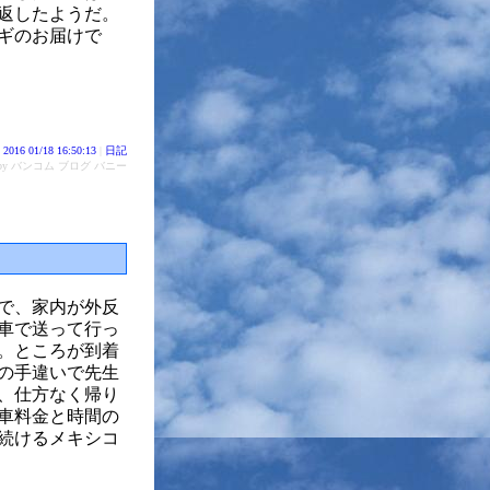
返したようだ。
ギのお届けで
2016 01/18 16:50:13
|
日記
d by バンコム ブログ バニー
で、家内が外反
車で送って行っ
離。ところが到着
の手違いで先生
、仕方なく帰り
駐車料金と時間の
続けるメキシコ