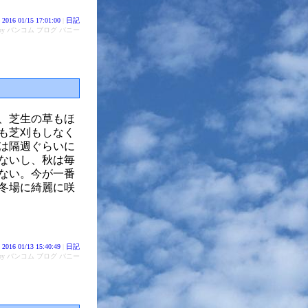
2016 01/15 17:01:00
|
日記
d by バンコム ブログ バニー
、芝生の草もほ
も芝刈もしなく
は隔週ぐらいに
ないし、秋は毎
ない。今が一番
冬場に綺麗に咲
2016 01/13 15:40:49
|
日記
d by バンコム ブログ バニー