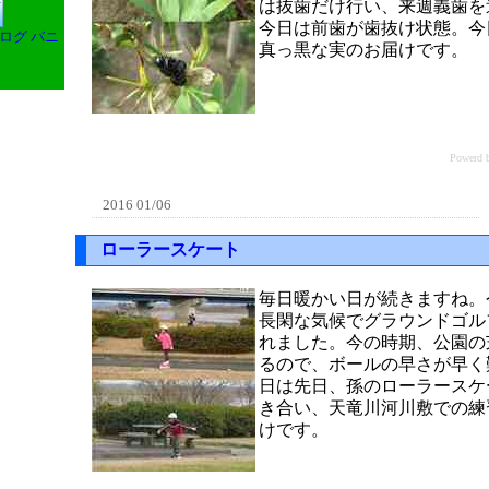
は抜歯だけ行い、来週義歯を
今日は前歯が歯抜け状態。今
ログ バニ
真っ黒な実のお届けです。
Power
2016 01/06
ローラースケート
毎日暖かい日が続きますね。
長閑な気候でグラウンドゴル
れました。今の時期、公園の
るので、ボールの早さが早く
日は先日、孫のローラースケ
き合い、天竜川河川敷での練
けです。