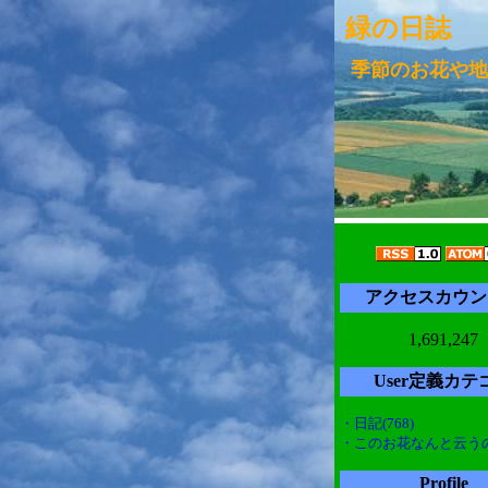
緑の日誌
季節のお花や地
アクセスカウン
1,691,247
User定義カテ
・日記(768)
・このお花なんと云うの(
Profile