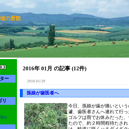
域の景観
2016年 01月 の記事 (12件)
ター
2016 01/29
孫娘が歯医者へ
ゴリ
今日、孫娘が歯が痛いという
遽、歯医者さんへ連れて行っ
1)
ゴルフは雨でお休みだった、
たので、約２時間程待たされ
は、畦道に咲くハキダメギク