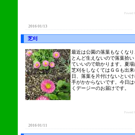
Power
2016 01/13
芝刈
最近は公園の落葉もなくなり
とんど生えないので落葉拾い
ていいので助かります。夏場
芝刈をしなくてはＧＧも出来
日、落葉を片付けないといけ
手がかからないです。今日は
くデージーのお届けです。
Power
2016 01/11