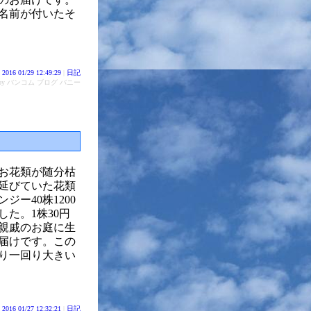
名前が付いたそ
2016 01/29 12:49:29
|
日記
d by バンコム ブログ バニー
お花類が随分枯
延びていた花類
ー40株1200
た。1株30円
親戚のお庭に生
届けです。この
り一回り大きい
2016 01/27 12:32:21
|
日記