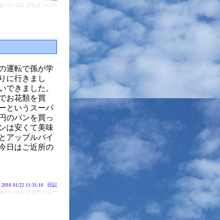
d by バンコム ブログ バニー
の運転で孫が学
りに行きまし
いできました。
でお花類を買
ーというスーパ
0円のパンを買っ
ンは安くて美味
とアップルパイ
今日はご近所の
2016 01/22 11:31:10
|
日記
d by バンコム ブログ バニー