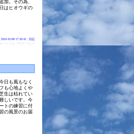
追加。その為、
日はヒオウギの
2016 01/08 17:30:41
|
日記
d by バンコム ブログ バニー
今日も風もなく
フも心地よくや
芝生は枯れてい
難しいです。今
ートの練習に付
習の風景のお届