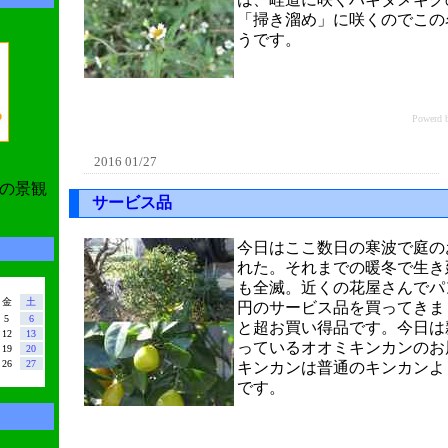
「掃き溜め」に咲くのでこの
うです。
Power
2016 01/27
の景観
サービス品
今日はここ数日の寒波で庭の
れた。それまでの暖冬で生き
も全滅。近くの花屋さんでパンジ
金
土
円のサービス品を買ってきまし
5
6
と超お買い得品です。今日は
12
13
っているオオミキンカンのお
19
20
26
27
キンカンは普通のキンカンよ
です。