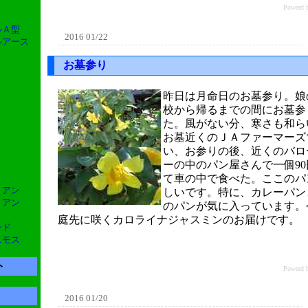
Power
ルＡ型
2016 01/22
グルアース
お墓参り
昨日は月命日のお墓参り。娘
校から帰るまでの間にお墓参
た。風がない分、寒さも和ら
お墓近くのＪＡファーマーズ
い、お参りの後、近くのバロ
ーの中のパン屋さんで一個9
て車の中で食べた。ここのパ
リアン
しいです。特に、カレーパン
リアン
のパンが気に入っています。
庭先に咲くカロライナジャスミンのお届けです。
ンド
スモス
ト
Power
2016 01/20