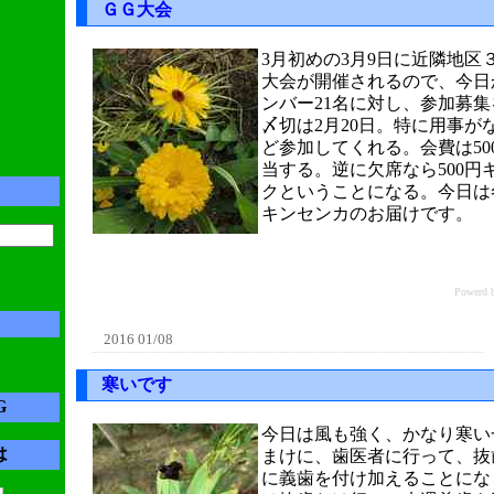
ＧＧ大会
3月初めの3月9日に近隣地区
大会が開催されるので、今日
ンバー21名に対し、参加募
〆切は2月20日。特に用事が
ど参加してくれる。会費は50
当する。逆に欠席なら500円
クということになる。今日は
キンセンカのお届けです。
Power
2016 01/08
寒いです
G
今日は風も強く、かなり寒い
は
まけに、歯医者に行って、抜
に義歯を付け加えることにな