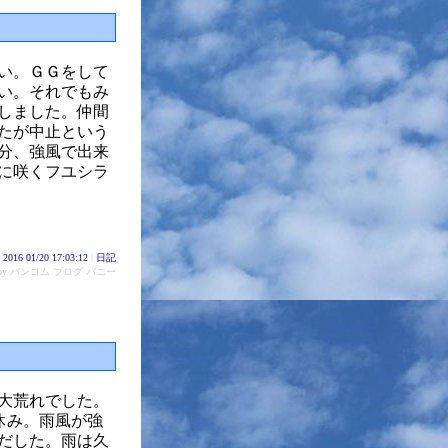
い。ＧＧをして
い。それでもみ
しました。仲間
たが中止という
分、強風で出来
に咲くフユシラ
2016 01/20 17:03:12
|
日記
d by バンコム ブログ バニー
大荒れでした。
休み。雨風が強
だした。雨は久