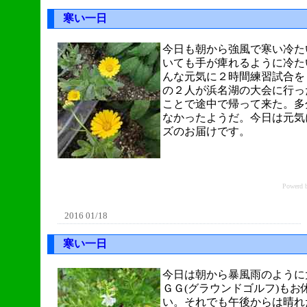
寒い一日
今日も朝から強風で寒い冷た
いても手が痺れるように冷た
んな元気に２時間練習試合を
の２人が浜名湖の大会に行っ
ことで途中で帰って来た。多
なかったようだ。今日は元気
ズのお届けです。
Power
2016 01/18
寒い一日
今日は朝から暴風雨のように
ＧＧ(グラウンドゴルフ)もお
い。それでも午後からは晴れ