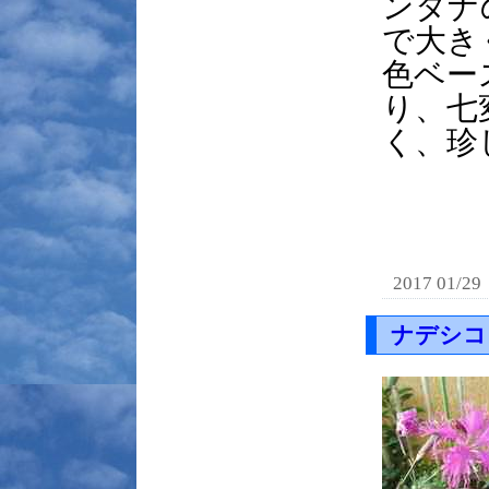
ンタナ
で大き
色ベー
り、七
く、珍
2017 01/29
ナデシコ