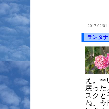
2017 02/01
ランタナ
え。幸
戻った
スクと
ね。今