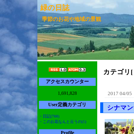
緑の日誌
季節のお花や地域の景観
カテゴリ[ 
アクセスカウンター
1,691,828
2017 04/05
User定義カテゴリ
シナマン
・日記(768)
・このお花なんと云うの(1)
Profile