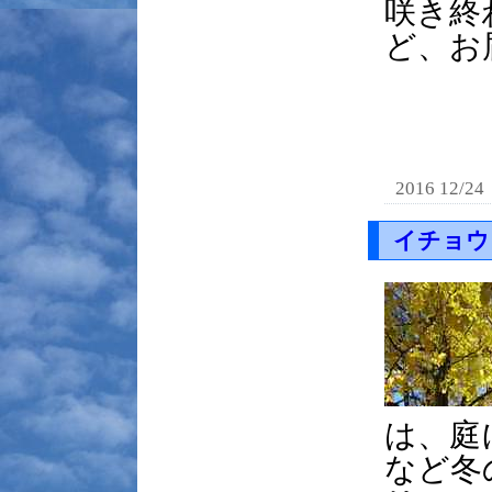
咲き終
ど、お
2016 12/24
イチョウ
は、庭
など冬