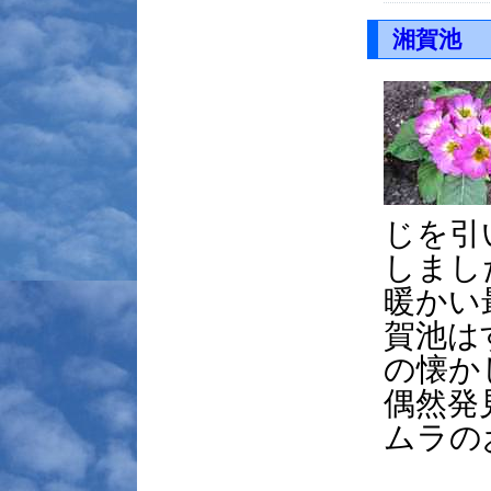
湘賀池
じを引
しまし
暖かい
賀池は
の懐か
偶然発
ムラの