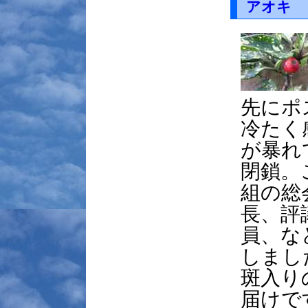
アオキ
先にポ
冷たく
が暴れ
閉鎖。
組の総
長、評
員、な
しまし
斑入り
届けで