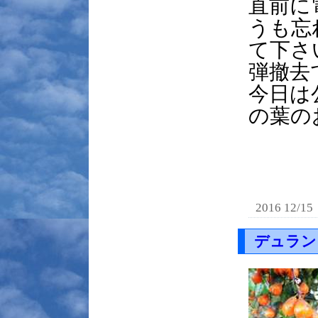
直前に
うも忘
て下さ
弾撤去
今日は
の葉の
2016 12/15
デュラン