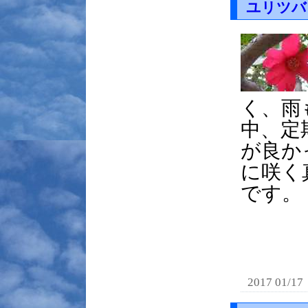
ユリツバ
く、雨
中、定
が良か
に咲く
です。
2017 01/17