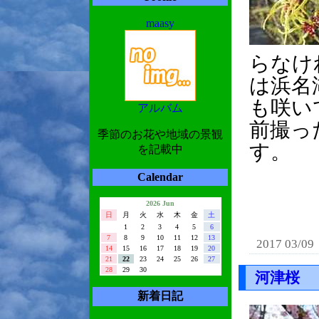
maasy
らなけ
は浜名
も咲い
アルバム
前撮っ
季節のお花や地域の景観
す。
を記載中
Calendar
2026 Jun
日
月
火
水
木
金
土
1
2
3
4
5
6
7
8
9
10
11
12
13
2017 03/09
14
15
16
17
18
19
20
21
22
23
24
25
26
27
28
29
30
河津桜
新着日記