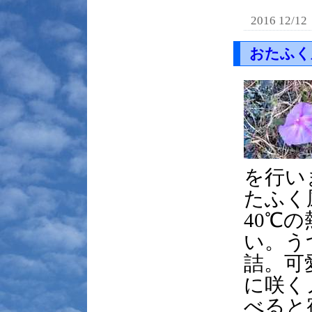
2016 12/12
おたふく
を行い
たふく
40℃
い。う
詰。可
に咲く
べると