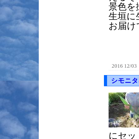
景色を
生垣に
お届け
2016 12/03
シモニタ
にセッ