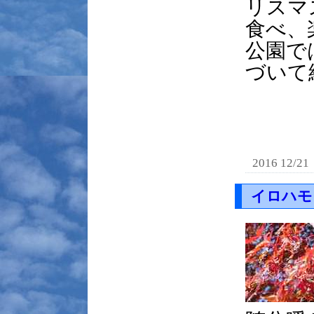
リスマ
食べ、
公園で
づいて
2016 12/21
イロハモ