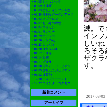
・04/05 シナマンサク
・03/09 河津桜
・03/03 また、インフルＡ型
・02/28 便利なグーグルアース
・02/22 アブチロン
・02/07 あいさつ運動
滅。で
・02/04 スイセン
・02/01 ランタナ
インフ
・01/29 ナデシコ
・01/26 ボケの花
しいね
・01/23 ロウバイ
ろそろ
・01/20 ユリツバキ
・01/17 アオキ
ザクラ
・01/14 白梅
・01/11 ビオラ
す。
・01/08 プリムラジュリアン
・01/05 プリムラジュリアン
・01/02 湘賀池
・12/30 ディズニーランド
・12/27 ウインターコスモス
新着コメント
2017 03/03
アーカイブ