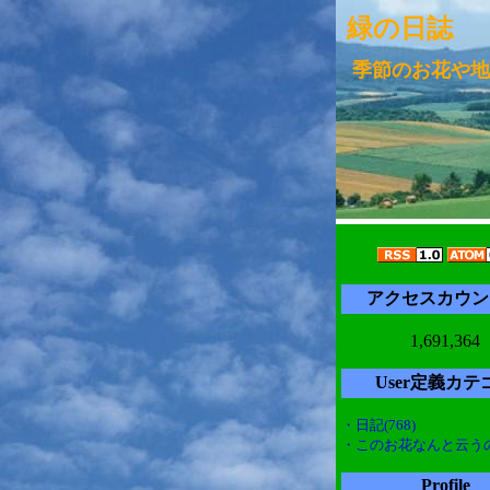
緑の日誌
季節のお花や地
アクセスカウン
1,691,364
User定義カテ
・日記(768)
・このお花なんと云うの(
Profile