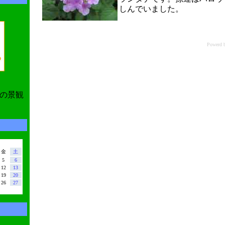
しんでいました。
Power
の景観
金
土
5
6
12
13
19
20
26
27