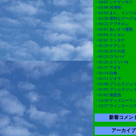
・04/05 シナマンサク
・03/09 河津桜
・03/03 また、インフ
・02/28 便利なグー
・02/22 アブチロン
・02/07 あいさつ運動
・02/04 スイセン
・02/01 ランタナ
・01/29 ナデシコ
・01/26 ボケの花
・01/23 ロウバイ
・01/20 ユリツバキ
・01/17 アオキ
・01/14 白梅
・01/11 ビオラ
・01/08 プリムラジュ
・01/05 プリムラジュ
・01/02 湘賀池
・12/30 ディズニーラ
・12/27 ウインターコ
新着コメン
アーカイブ