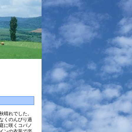
秋晴れでした。
なくのんびり過
庭に咲くコバノ
インの衣装で楽