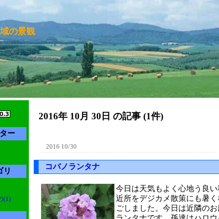
域の景観
2016年 10月 30日 の記事 (1件)
ター
2016 10/30
コバノランタナ
ゴリ
今日は天気もよく心地う良い
近所をデジカメ散策にも暑く
1)
ごしました。今日は近隣のお
ランタナです。孫達はハロウ