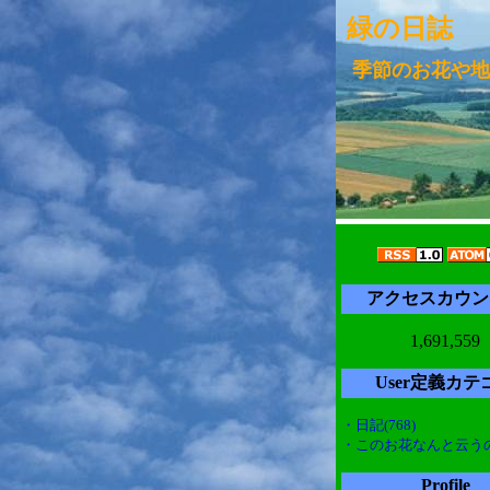
緑の日誌
季節のお花や地
アクセスカウン
1,691,559
User定義カテ
・日記(768)
・このお花なんと云うの(
Profile