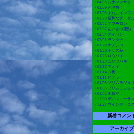
・04/05 シナマンサク
・03/09 河津桜
・03/03 また、インフ
・02/28 便利なグー
・02/22 アブチロン
・02/07 あいさつ運動
・02/04 スイセン
・02/01 ランタナ
・01/29 ナデシコ
・01/26 ボケの花
・01/23 ロウバイ
・01/20 ユリツバキ
・01/17 アオキ
・01/14 白梅
・01/11 ビオラ
・01/08 プリムラジュ
・01/05 プリムラジュ
・01/02 湘賀池
・12/30 ディズニーラ
・12/27 ウインターコ
新着コメン
アーカイブ