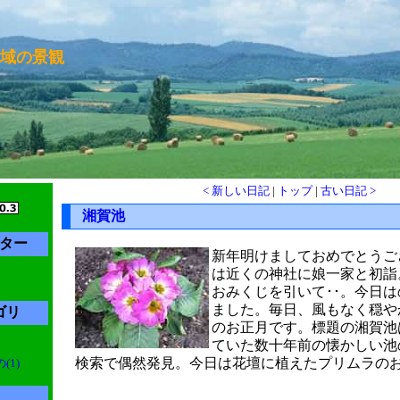
域の景観
< 新しい日記
|
トップ
|
古い日記 >
湘賀池
ター
新年明けましておめでとうご
は近くの神社に娘一家と初詣
おみくじを引いて･･。今日
ました。毎日、風もなく穏や
ゴリ
のお正月です。標題の湘賀池
ていた数十年前の懐かしい池
検索で偶然発見。今日は花壇に植えたプリムラの
1)