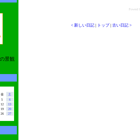
Power
< 新しい日記
|
トップ
|
古い日記 >
の景観
金
土
5
6
12
13
19
20
26
27