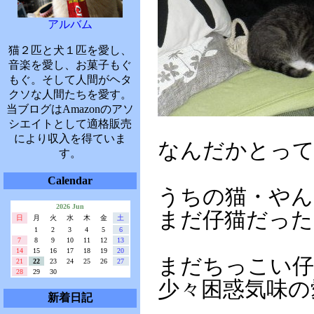
アルバム
猫２匹と犬１匹を愛し、
音楽を愛し、お菓子もぐ
もぐ。そして人間がヘタ
クソな人間たちを愛す。
当ブログはAmazonのアソ
シエイトとして適格販売
により収入を得ていま
なんだかとって
す。
Calendar
うちの猫・やん
2026 Jun
まだ仔猫だった
日
月
火
水
木
金
土
1
2
3
4
5
6
7
8
9
10
11
12
13
14
15
16
17
18
19
20
まだちっこい仔
21
22
23
24
25
26
27
28
29
30
少々困惑気味の
新着日記