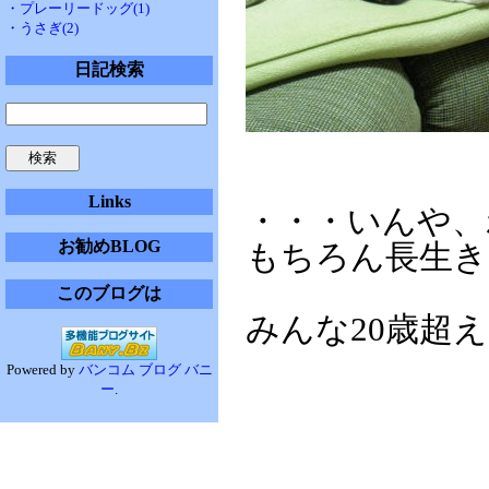
・プレーリードッグ(1)
・うさぎ(2)
日記検索
Links
・・・いんや、
お勧めBLOG
もちろん長生き
このブログは
みんな20歳超
Powered by
バンコム ブログ バニ
ー
.