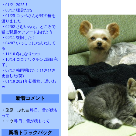
・01/21 2025！
・08/17 猛暑だね
・01/25 コッペさんが虹の橋を
渡りました
・02/02 さむいねぇ。ところで
猫に腎臓ケアフードあげよう
・09/11 復旧した！
・04/07 いっしょにねんねして
る
・11/10 冬になりつつ
・10/14 コロナワクチン2回目完
了。
・07/17 梅雨明けた！ひさびさ
更新した(笑)
・01/19 2021年初投稿。遅いわ
ｗ
新着コメント
・兎原 ぷれ吉
昨日、雪が積も
って
・ユウ
昨日、雪が積もって
新着トラックバック