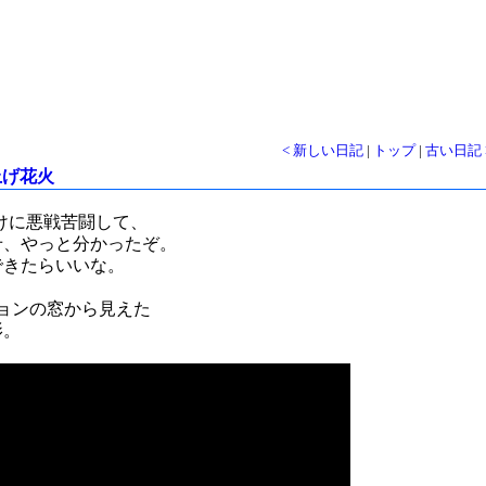
< 新しい日記
|
トップ
|
古い日記 
上げ花火
り付けに悪戦苦闘して、
せ、やっと分かったぞ。
できたらいいな。
ョンの窓から見えた
影。