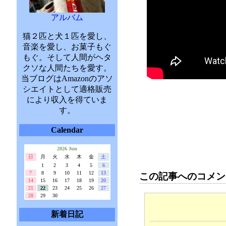
アルバム
猫２匹と犬１匹を愛し、
音楽を愛し、お菓子もぐ
もぐ。そして人間がヘタ
クソな人間たちを愛す。
当ブログはAmazonのアソ
シエイトとして適格販売
により収入を得ていま
す。
Calendar
2026 Jun
日
月
火
水
木
金
土
1
2
3
4
5
6
7
8
9
10
11
12
13
この記事へのコメン
14
15
16
17
18
19
20
21
22
23
24
25
26
27
28
29
30
新着日記