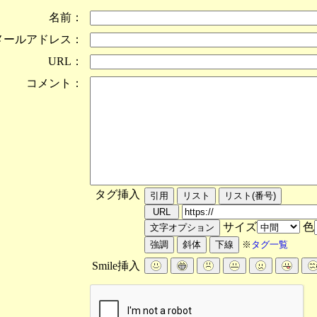
名前：
メールアドレス：
URL：
コメント：
タグ挿入
サイズ
色
※
タグ一覧
Smile挿入