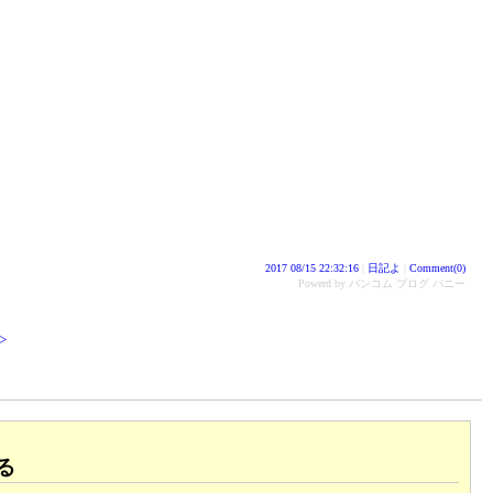
2017 08/15 22:32:16
|
日記よ
|
Comment(0)
Powerd by バンコム ブログ バニー
>
る