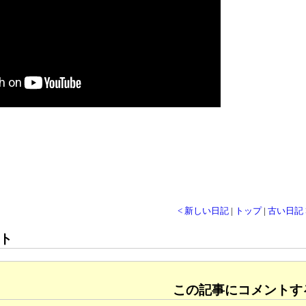
< 新しい日記
|
トップ
|
古い日記 
ト
この記事にコメントす