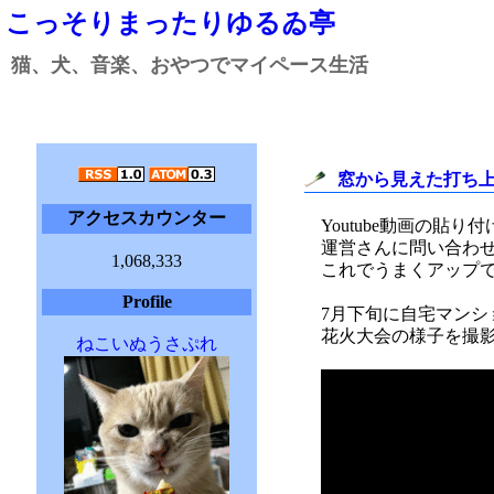
こっそりまったりゆるゐ亭
猫、犬、音楽、おやつでマイペース生活
窓から見えた打ち
アクセスカウンター
Youtube動画の貼
運営さんに問い合わ
1,068,333
これでうまくアップ
Profile
7月下旬に自宅マンシ
花火大会の様子を撮
ねこいぬうさぷれ