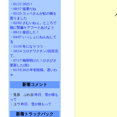
・01/21 2025！
・08/17 猛暑だね
・01/25 コッペさんが虹の橋を
渡りました
・02/02 さむいねぇ。ところで
猫に腎臓ケアフードあげよう
・09/11 復旧した！
・04/07 いっしょにねんねして
る
・11/10 冬になりつつ
・10/14 コロナワクチン2回目完
了。
・07/17 梅雨明けた！ひさびさ
更新した(笑)
・01/19 2021年初投稿。遅いわ
ｗ
新着コメント
・兎原 ぷれ吉
昨日、雪が積も
って
・ユウ
昨日、雪が積もって
新着トラックバック