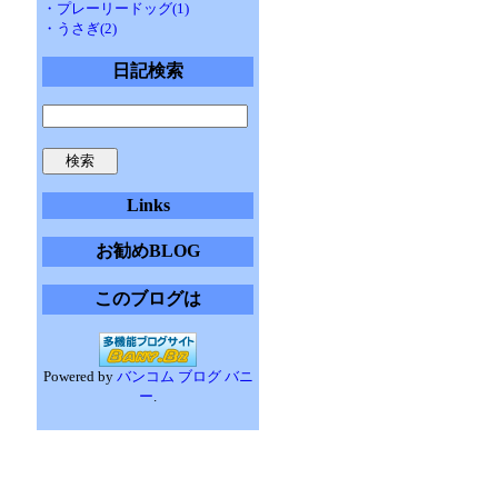
・プレーリードッグ(1)
・うさぎ(2)
日記検索
Links
お勧めBLOG
このブログは
Powered by
バンコム ブログ バニ
ー
.