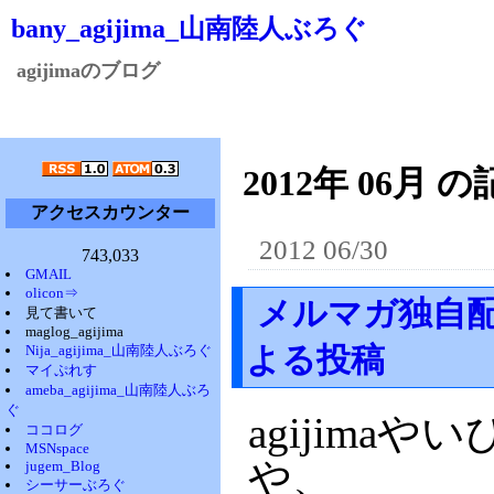
bany_agijima_山南陸人ぶろぐ
agijimaのブログ
2012年 06月 の
アクセスカウンター
2012 06/30
743,033
GMAIL
olicon⇒
メルマガ独自配
見て書いて
maglog_agijima
よる投稿
Nija_agijima_山南陸人ぶろぐ
マイぷれす
ameba_agijima_山南陸人ぶろ
ぐ
agijim
ココログ
MSNspace
や、
jugem_Blog
シーサーぶろぐ