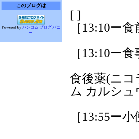
このブログは
[ ]
［13:10ー
Powered by
バンコム ブログ バニ
ー
.
［13:10ー食
食後薬(ニコ
ム カルシュウ
［13:55ー