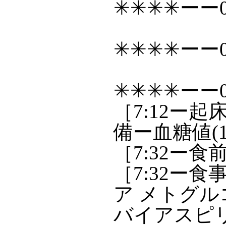
✳✳✳✳ーー0
✳✳✳✳ーー0
✳✳✳✳ーー0
［7:12ー
備ー血糖値(11
［7:32ー食
［7:32ー食
ア メトグル
バイアスピリ