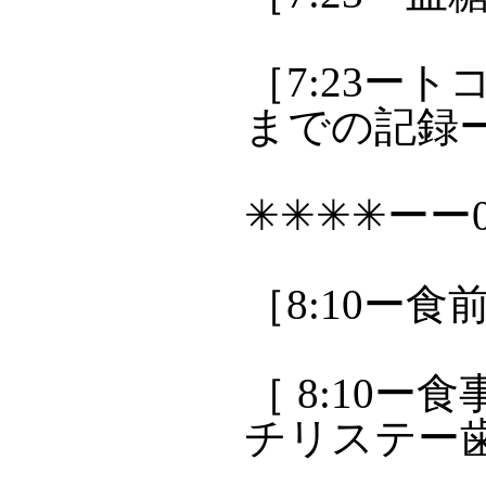
［7:23ー
までの記録ー201
✳✳✳✳ーー0
［8:10ー食
［ 8:10ー
チリステー歯