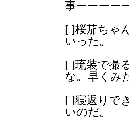
事ーーーー
[ ]桜茄ち
いった。
[ ]琉装で
な。早くみ
[ ]寝返り
いのだ。