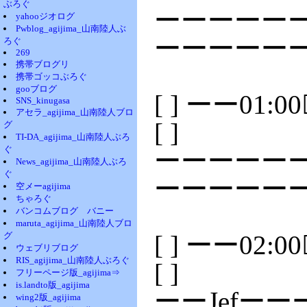
ぶろぐ
ーーーーーー
yahooジオログ
Pwblog_agijima_山南陸人ぶ
ーーーーーー
ろぐ
269
携帯ブログリ
携帯ゴッコぶろぐ
gooブログ
[ ] ーー01:
SNS_kinugasa
アセラ_agijima_山南陸人ブロ
[ ]
グ
TI-DA_agijima_山南陸人ぶろ
ぐ
ーーーーーー
News_agijima_山南陸人ぶろ
ぐ
ーーーーー
空メーagijima
ちゃろぐ
バンコムブログ バニー
maruta_agijima_山南陸人ブロ
グ
[ ] ーー02:
ウェブリブログ
RIS_agijima_山南陸人ぶろぐ
[ ]
フリーページ版_agijima⇒
is.landto版_agijima
ーーJefー
wing2版_agijima