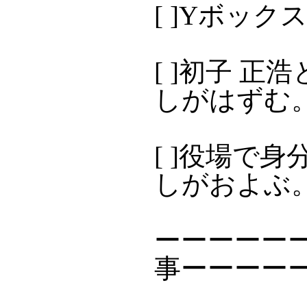
[ ]Yボッ
[ ]初子 正
しがはずむ
[ ]役場で
しがおよぶ
ーーーーー
事ーーーー