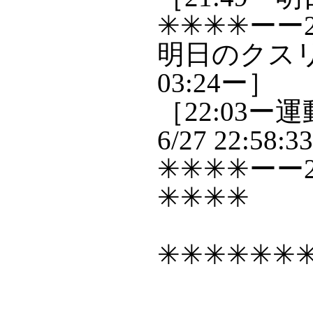
✳✳✳✳ーー2
明日のクスリ〜食
03:24ー］
［22:03ー
6/27 22:58:
✳✳✳✳ーー2
✳✳✳✳
✳✳✳✳✳✳