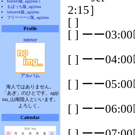
buttobi版_agijima/）
2:15］
もばっち版_agijima
infoseek版_agijima
フリーページ版_agijima
[ ]
Profile
[ ] ーー03:
tutenze
[ ] ーー04:
アルバム
[ ] ーー05:
海人ではありません。
「あぎ」のひとです。agiji
ma_山南陸人といいます。
[ ] ーー06:
よろしく。
Calendar
2026 Jun
[ ] ーー07:
日
月
火
水
木
金
土