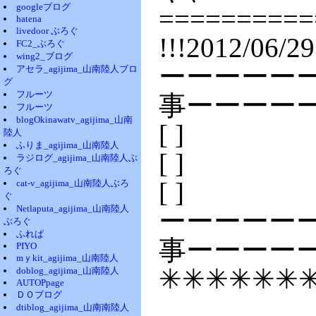
googleブログ
==========
hatena
livedoor ぶろぐ
!!!2012/06
FC2_ぶろぐ
wing2_ブログ
ーーーーー
アセラ_agijima_山南陸人ブロ
グ
フルーツ
事ーーーー
フルーツ
blogOkinawatv_agijima_山南
[ ]
陸人
ふりま_agijima_山南陸人
[ ]
ラジログ_agijima_山南陸人ぶ
ろぐ
[ ]
cat-v_agijima_山南陸人ぶろ
ぐ
Netlaputa_agijima_山南陸人
ーーーーー
ぶろぐ
ふれぱ
事ーーーー
PIYO
mｙkit_agijima_山南陸人
✳✳✳✳✳✳
doblog_agijima_山南陸人
AUTOPpage
ＤＯブログ
dtiblog_agijima_山南南陸人