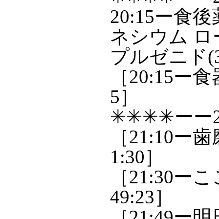
20:15ー
ネシウム ロー
プルゼニド(3)
［20:15ー食
5］
✳✳✳✳ーー2
［21:10
1:30］
［21:30ーこ
49:23］
［21:49