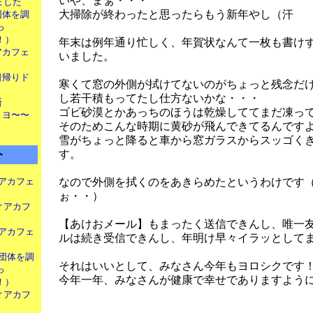
いや、まぁ・・・
りました
大掃除が終わったと思ったらもう新年やし（汗
や団体を調
っ
！）
年末は例年通り忙しく、年賀状なんて一枚も書け
ィアカフェ
いました。
 日帰りド
寒くて窓の外側が拭けてないのがちょっと残念だ
し若干積もってたし仕方ないかな・・・
断
ゴビ砂漠とかあっちのほうは乾燥しててまだ凍っ
！ ヨ〜〜
そのためこんな時期に黄砂が飛んできてるんです
雪がちょっと降ると車から窓ガラスからスッゴく
ト
す。
アカフェ
なので外側を拭くのをあきらめたというわけです
ぉ・・）
ィアカフ
【あけおメール】もまったく送信できんし、唯一
アカフェ
ルは続き受信できんし、年明け早々イラッとして
団体を調
それはいいとして、みなさん今年もヨロシクです
っ
今年一年、みなさんが健康で幸せでありますよう
！）
ィアカフ