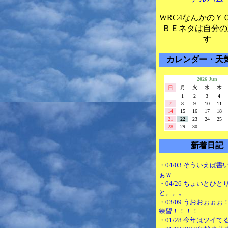
WRC4なんかのＹ
ＢＥネタは自分の
す
カレンダー・天
2026 Jun
日
月
火
水
木
1
2
3
4
7
8
9
10
11
14
15
16
17
18
21
22
23
24
25
28
29
30
新着日記
・04/03 そういえば
ぁｗ
・04/26 ちょいとひと
と。。。
・03/09 うおおぉぉ
練習！！！！
・01/28 今年はツイて