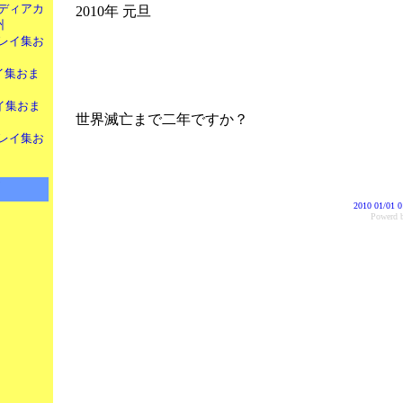
ディアカ
2010年 元旦
州
レイ集お
イ集おま
イ集おま
世界滅亡まで二年ですか？
レイ集お
2010 01/01 0
Power