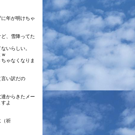
ずに年が明けちゃ
けど、雪降ってた
てないらしい。
よｗ
きちゃなくなりま
（言い訳だの
友達からきたメー
ますよ
！
に（祈