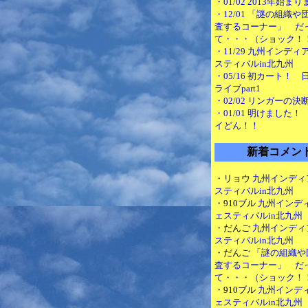
・01/02 2013年始ま
・12/01 「謎の組織
査するコーナー」 だ
て・・・（ショック！
・11/29 九州インデ
スティバルin北九州
・05/16 初カート！
ライブpart1
・02/02 リンガーの決
・01/01 明けました
イどん！！
新着コメン
・リョウ
九州インディ
スティバルin北九州
・910ブル
九州インデ
ェスティバルin北九州
・だんご
九州インディ
スティバルin北九州
・だんご
「謎の組織や
査するコーナー」 だ
て・・・（ショック！
・910ブル
九州インデ
ェスティバルin北九州