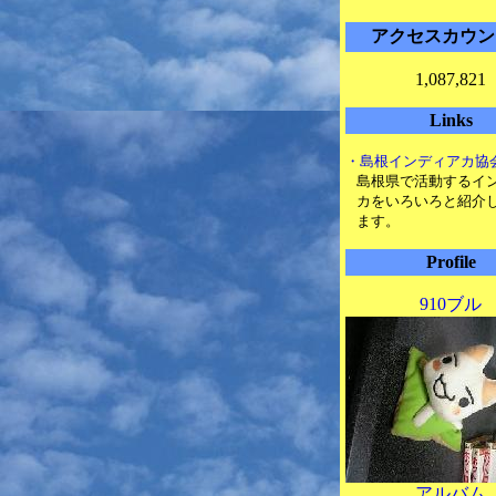
アクセスカウン
1,087,821
Links
・島根インディアカ協
島根県で活動するイ
カをいろいろと紹介
ます。
Profile
910ブル
アルバム