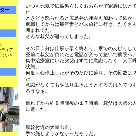
いつも元気で広島男らしくおおらかで家族にはと
ター
た。
ときどき怒られると広島弁の凄みも加わって怖か
退職してからは毎年妻とバス旅行に行き、たくさ
囲まれてた。
そんな叔父が逝ってしまった。
会
その日自分は仕事が早く終わり、家でのんびりし
ンディア
昼前に叔父が倒れたと電話が入って急いで病院へ
していき
集中治療室にいた叔父はすでに意識もなく、人工
状態。
何度も心停止したがそのたびに蘇り、その回数は
た。
意識がなくてもやはり生きようとする力はとてつ
ろうなぁ。
倒れてから約８時間後の１７時前、叔父は大勢の
に逝った。
脳幹付近の大量出血。
手の施しようがなかったそうだ。