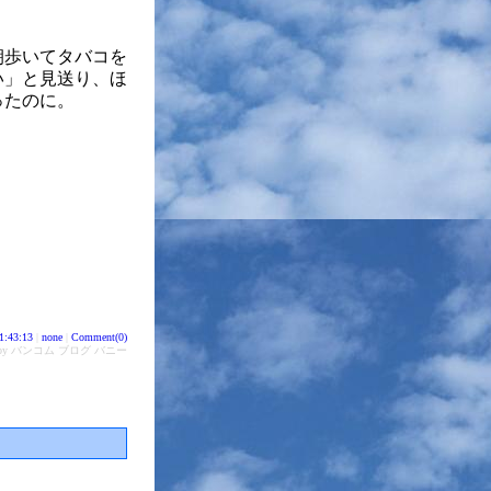
朝歩いてタバコを
い」と見送り、ほ
ったのに。
1:43:13
|
none
|
Comment(0)
d by バンコム ブログ バニー