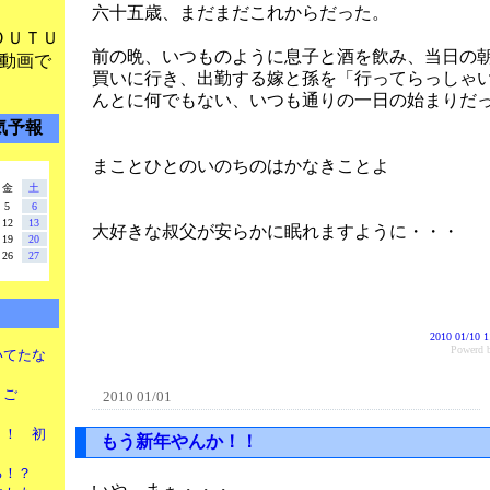
六十五歳、まだまだこれからだった。
ＯＵＴＵ
前の晩、いつものように息子と酒を飲み、当日の
動画で
買いに行き、出勤する嫁と孫を「行ってらっしゃ
んとに何でもない、いつも通りの一日の始まりだ
気予報
まことひとのいのちのはかなきことよ
金
土
5
6
12
13
大好きな叔父が安らかに眠れますように・・・
19
20
26
27
2010 01/10 1
Power
書いてたな
りご
2010 01/01
ぉ！！ 初
もう新年やんか！！
る！？