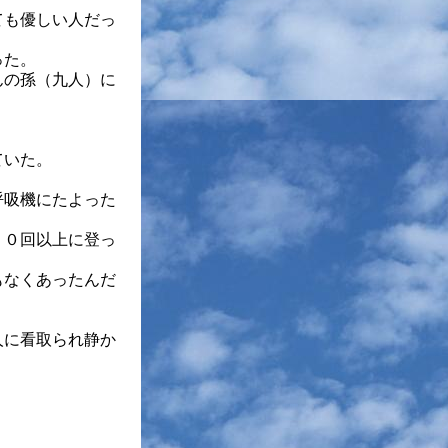
ても優しい人だっ
った。
んの孫（九人）に
ていた。
。
呼吸機にたよった
２０回以上に登っ
もなくあったんだ
人に看取られ静か