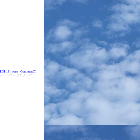
1:31:18
|
none
|
Comment(0)
d by バンコム ブログ バニー