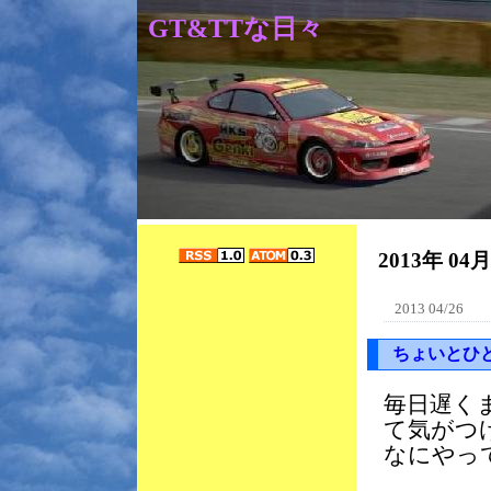
GT&TTな日々
2013年 04
2013 04/26
ちょいとひ
毎日遅く
て気がつ
なにやっ