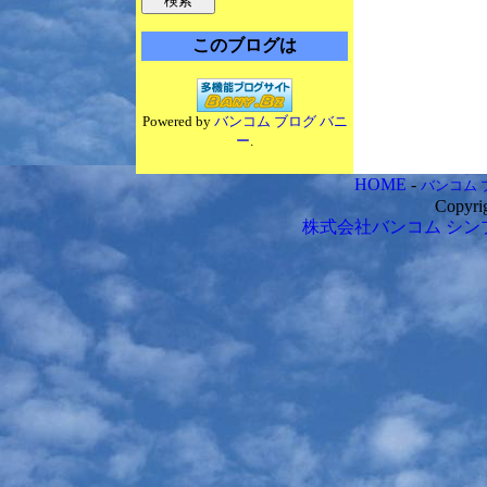
このブログは
Powered by
バンコム ブログ バニ
ー
.
HOME
-
バンコム 
Copyri
株式会社バンコム
シン