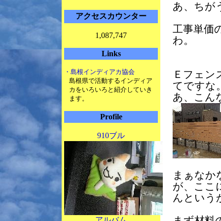
あ、ちが
アクセスカウンター
工事単価
1,087,747
わ。
Links
・島根インディアカ協会
Ｅフェン
島根県で活動するインディア
てですな
カをいろいろと紹介していき
あ、こん
ます。
Profile
910ブル
まぁなか
が、ここ
んという
まず材料
アルバム