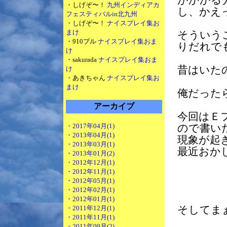
がかかる
・しげぞ〜！
九州インディアカ
し、かえ
フェスティバルin北九州
・しげぞ〜！
ナイスプレイ集お
まけ
そういう
・910ブル
ナイスプレイ集おま
りだれで
け
・sakurada
ナイスプレイ集おま
昔はいた
け
・あきちゃん
ナイスプレイ集お
まけ
俺だった
アーカイブ
今回はＥ
・2017年04月(1)
ので書い
・2013年04月(1)
現象が起
・2013年03月(1)
最近おか
・2013年01月(2)
・2012年12月(1)
・2012年11月(1)
・2012年05月(1)
・2012年02月(1)
・2012年01月(1)
・2011年12月(1)
そしてま
・2011年11月(1)
・2011年09月(2)