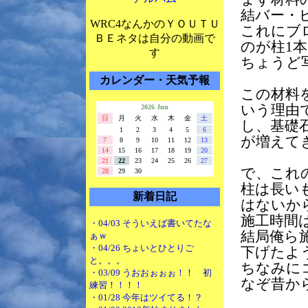
結バー・
WRC4なんかのＹＯＵＴＵ
これにブ
ＢＥネタは自分の動画で
のが柱1
す
ちょうど
カレンダー・天気予報
この材料
いう理由
2026 Jun
日
月
火
水
木
金
土
し、基礎
1
2
3
4
5
6
が増えて
7
8
9
10
11
12
13
14
15
16
17
18
19
20
21
22
23
24
25
26
27
で、これ
28
29
30
柱は長い
新着日記
はないか
施工時間
・04/03 そういえば書いてたな
結局俺ら
ぁｗ
・04/26 ちょいとひとりご
下げたよ
と。。。
ちなみに
・03/09 うおおぉぉぉ！！ 初
なぞ昔か
練習！！！！
・01/28 今年はツイてる！？