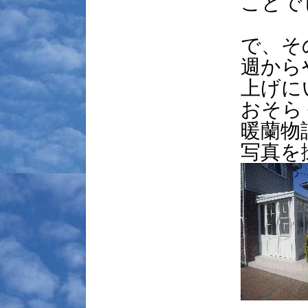
ことで
で、そ
週から
上げに
おそら
暖蘭物
写真を