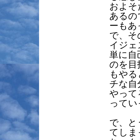
およそ
あるの
ーもあ
で、そ
イジェ
単に自
のを目
もやる
チな自
やって
ってい
で、と
てしま