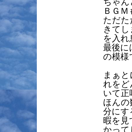
ちゃん
ＢＧＭ
ただた
きてし
を入れ
最後に
の模様
まぁと
れをど
いて正
ほんの
分にす
暇を見
かって