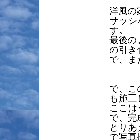
洋風の
サッシ
す。
最後の
の引き
で、ま
で、こ
も施工
ここは
で、完
とりあ
で写真