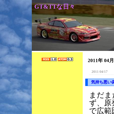
GT&TTな日々
2011年 04
2011 04/17
気持ち悪い
まだま
ず、原
で広範