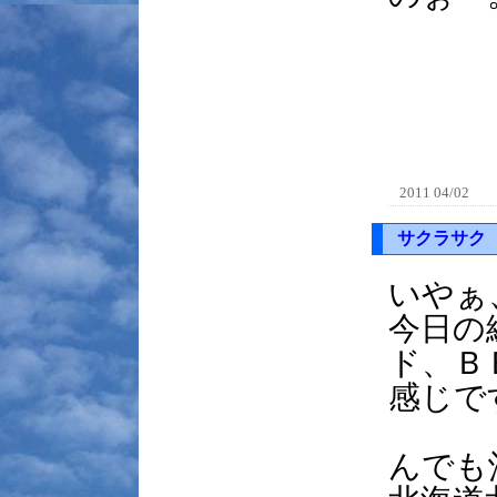
2011 04/02
サクラサク
いやぁ
今日の
ド、Ｂ
感じで
んでも