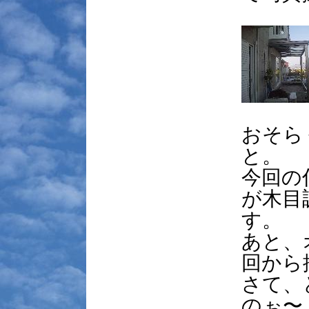
おそら
と。
今回の
が木目
す。
あと、
回から
さて、
のぉ〜