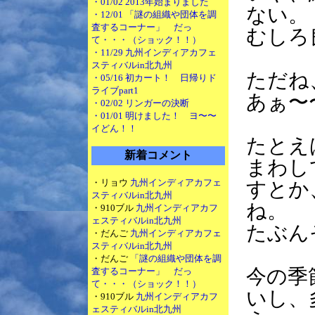
・01/02 2013年始まりました
ない。
・12/01 「謎の組織や団体を調
査するコーナー」 だっ
むしろ
て・・・（ショック！！）
・11/29 九州インディアカフェ
スティバルin北九州
ただね
・05/16 初カート！ 日帰りド
ライブpart1
あぁ〜
・02/02 リンガーの決断
・01/01 明けました！ ヨ〜〜
イどん！！
たとえ
新着コメント
まわし
・リョウ
九州インディアカフェ
すとか
スティバルin北九州
ね。
・910ブル
九州インディアカフ
ェスティバルin北九州
たぶん
・だんご
九州インディアカフェ
スティバルin北九州
・だんご
「謎の組織や団体を調
今の季
査するコーナー」 だっ
て・・・（ショック！！）
いし、
・910ブル
九州インディアカフ
ェスティバルin北九州