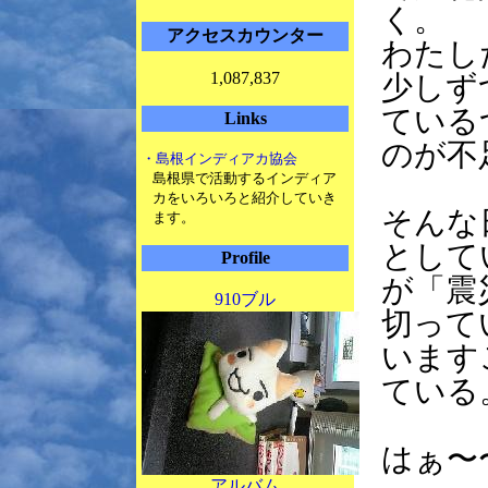
く。
アクセスカウンター
わたし
1,087,837
少しず
ている
Links
のが不
・島根インディアカ協会
島根県で活動するインディア
カをいろいろと紹介していき
そんな
ます。
として
Profile
が「震
910ブル
切って
います
ている
はぁ〜
アルバム