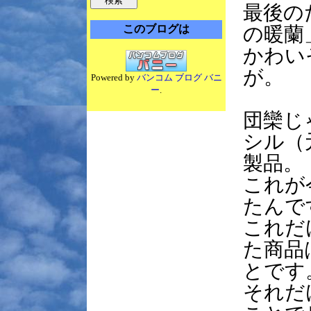
最後の
このブログは
の暖蘭
かわい
が。
Powered by
バンコム ブログ バニ
ー
.
団欒じ
シル（
製品。
これが
たんで
これだ
た商品
とです
それだ