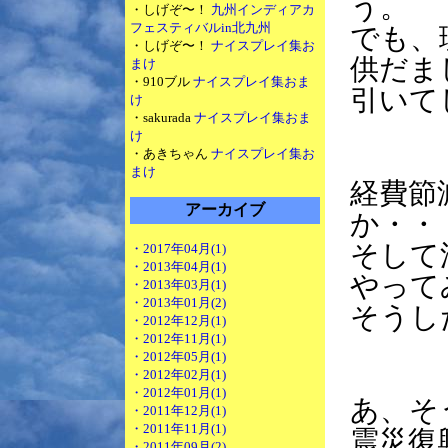
う。
・しげぞ〜！
九州インディアカ
フェスティバルin北九州
でも、
・しげぞ〜！
ナイスプレイ集お
供だま
まけ
・910ブル
ナイスプレイ集おま
引いて
け
・sakurada
ナイスプレイ集おま
け
・あきちゃん
ナイスプレイ集お
まけ
経費節
アーカイブ
か・・
そして
・2017年04月(1)
・2013年04月(1)
やって
・2013年03月(1)
・2013年01月(2)
そうし
・2012年12月(1)
・2012年11月(1)
・2012年05月(1)
・2012年02月(1)
・2012年01月(1)
あ、そ
・2011年12月(1)
・2011年11月(1)
震災復
・2011年09月(2)