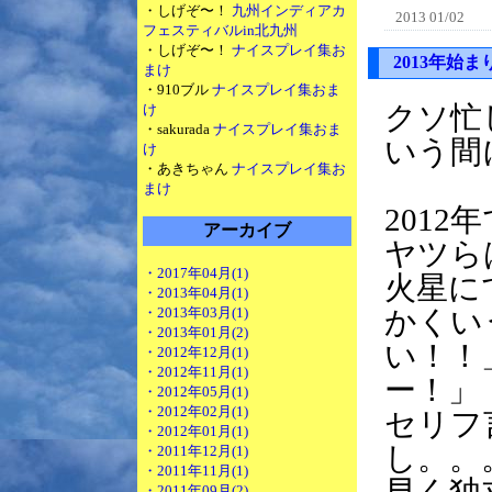
・しげぞ〜！
九州インディアカ
2013 01/02
フェスティバルin北九州
・しげぞ〜！
ナイスプレイ集お
2013年始
まけ
・910ブル
ナイスプレイ集おま
クソ忙
け
・sakurada
ナイスプレイ集おま
いう間
け
・あきちゃん
ナイスプレイ集お
まけ
201
アーカイブ
ヤツら
・2017年04月(1)
火星に
・2013年04月(1)
・2013年03月(1)
かくい
・2013年01月(2)
い！！
・2012年12月(1)
・2012年11月(1)
ー！」
・2012年05月(1)
・2012年02月(1)
セリフ
・2012年01月(1)
し。。
・2011年12月(1)
・2011年11月(1)
・2011年09月(2)