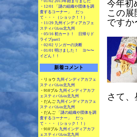
・01/02 2013年始まりました
今年初
・12/01 「謎の組織や団体を調
この展
査するコーナー」 だっ
て・・・（ショック！！）
ですか
・11/29 九州インディアカフェ
スティバルin北九州
・05/16 初カート！ 日帰りド
ライブpart1
・02/02 リンガーの決断
・01/01 明けました！ ヨ〜〜
イどん！！
新着コメント
・リョウ
九州インディアカフェ
スティバルin北九州
・910ブル
九州インディアカフ
さて、
ェスティバルin北九州
・だんご
九州インディアカフェ
スティバルin北九州
・だんご
「謎の組織や団体を調
査するコーナー」 だっ
て・・・（ショック！！）
・910ブル
九州インディアカフ
ェスティバルin北九州