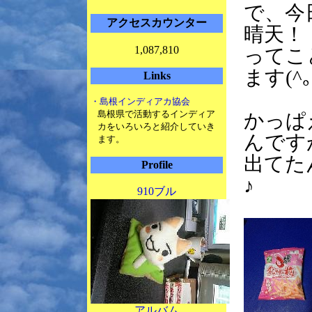
で、今
アクセスカウンター
晴天！
1,087,810
ってこ
ます(^｡
Links
・島根インディアカ協会
島根県で活動するインディア
かっぱ
カをいろいろと紹介していき
んです
ます。
出てた
Profile
♪
910ブル
アルバム