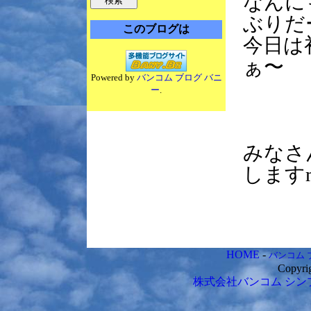
なんに
ぶりだ
このブログは
今日は
ぁ〜
Powered by
バンコム ブログ バニ
ー
.
みなさ
しますm(
HOME
-
バンコム 
Copyri
株式会社バンコム
シン