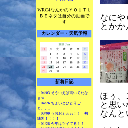
WRC4なんかのＹＯＵＴＵ
なにや
ＢＥネタは自分の動画で
す
とかか
カレンダー・天気予報
2026 Jun
日
月
火
水
木
金
土
1
2
3
4
5
6
7
8
9
10
11
12
13
14
15
16
17
18
19
20
21
22
23
24
25
26
27
28
29
30
新着日記
・04/03 そういえば書いてたな
ほぅ、
ぁｗ
と思い
・04/26 ちょいとひとりご
と。。。
なんと
・03/09 うおおぉぉぉ！！ 初
練習！！！！
・01/28 今年はツイてる！？