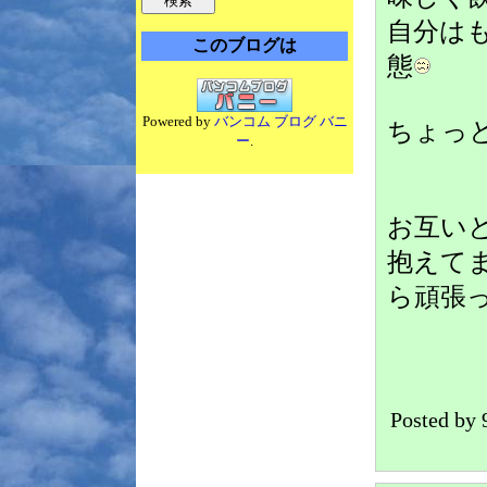
自分は
このブログは
態
Powered by
バンコム ブログ バニ
ちょっ
ー
.
お互い
抱えて
ら頑張
Posted b