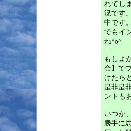
れてし
況です
中です
でもイ
ね^o^
もしよ
会】で
けたら
是非是非
ントも
いつか
勝手に