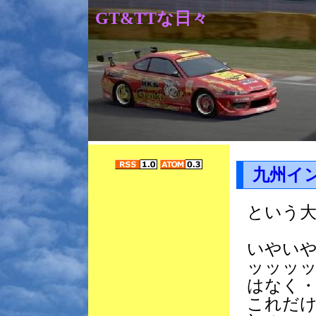
GT&TTな日々
九州イ
という
いやい
ッッッ
はなく・
これだ