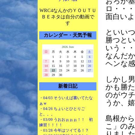
おろか
ロ・・・
WRC4なんかのＹＯＵＴＵ
面白いよ
ＢＥネタは自分の動画で
す
といい
カレンダー・天気予報
勝つと
いう・・
2026 Jun
日
月
火
水
木
金
土
なんだ
1
2
3
4
5
6
7
8
9
10
11
12
13
ヘンな感
14
15
16
17
18
19
20
21
22
23
24
25
26
27
28
29
30
しかし
かも勝
新着日記
のがウ
・04/03 そういえば書いてたな
うか、嬉
ぁｗ
・04/26 ちょいとひとりご
と。。。
島根か
・03/09 うおおぉぉぉ！！ 初
こ」の
練習！！！！
・01/28 今年はツイてる！？
りまし