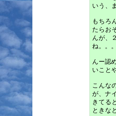
いう、
もちろ
たらお
んが、
ね。。
んー認
いこと
こんな
が、ナ
きてる
ときな