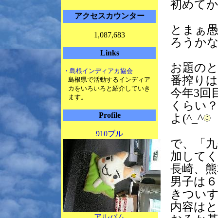
初めて
アクセスカウンター
とまぁ
1,087,683
ろうかな
Links
お題の
・島根インディアカ協会
番搾り
島根県で活動するインディア
カをいろいろと紹介していき
今年3回
ます。
くらい
Profile
よ(^_^
910ブル
で、「
加して
長崎、熊
男子は６
きついす
内容は
アルバム