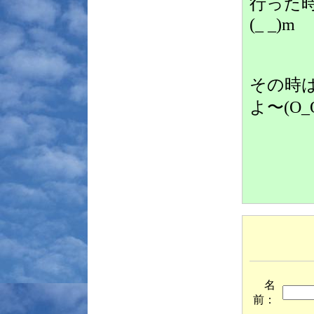
行った
(_ _)m
その時
よ〜(O_
名
前：