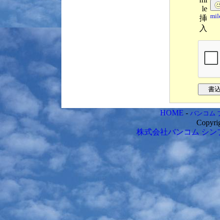
le
mi
挿
入
HOME
-
バンコム 
Copyri
株式会社バンコム
シン