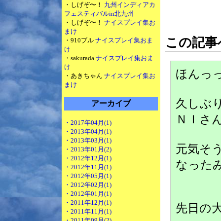
・しげぞ〜！
九州インディアカ
フェスティバルin北九州
・しげぞ〜！
ナイスプレイ集お
まけ
この記事
・910ブル
ナイスプレイ集おま
け
・sakurada
ナイスプレイ集おま
け
ほんっっ
・あきちゃん
ナイスプレイ集お
まけ
久しぶ
アーカイブ
ＮＩさ
・2017年04月(1)
・2013年04月(1)
・2013年03月(1)
元気そ
・2013年01月(2)
・2012年12月(1)
なった
・2012年11月(1)
・2012年05月(1)
・2012年02月(1)
・2012年01月(1)
・2011年12月(1)
先日の
・2011年11月(1)
・2011年09月(2)