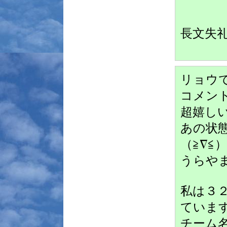
長文失
リョウ
コメン
超嬉し
あの状
（≧∇≦）
うらやま
私は３
ていま
チーム名