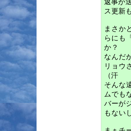
返事が
ス更新
まさか
らにも
か？
なんだ
リョウ
（汗
そんな
ムでも
バーが
もない
まぁチ