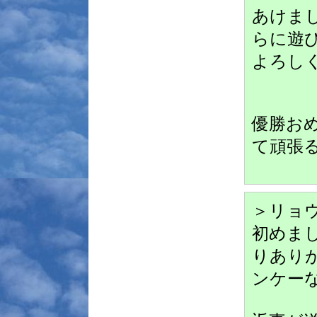
あけま
らに遊
よろし
優勝お
て頑張
＞リョ
初めま
りあり
ンケー