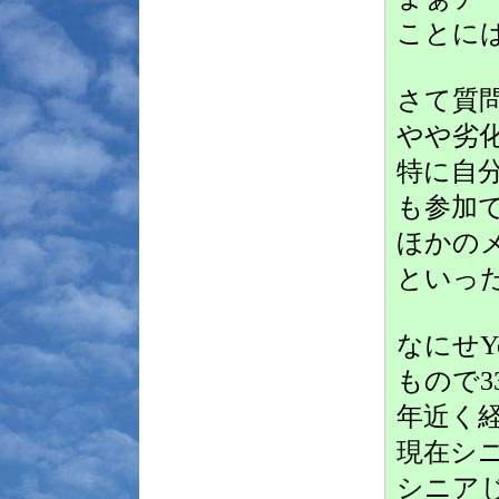
ことに
さて質
やや劣
特に自
も参加
ほかの
といっ
なにせY
もので3
年近く
現在シ
シニア