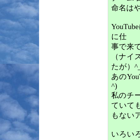
命名は
YouT
に仕
事で来
（ナイ
たが）^_
あのYo
^)
私のチ
ていて
もない
いろい