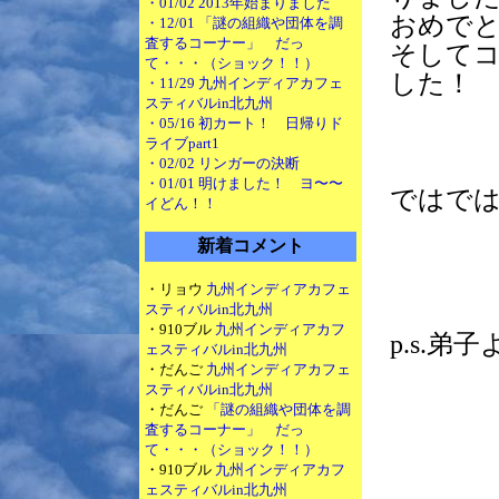
・01/02 2013年始まりました
おめでと
・12/01 「謎の組織や団体を調
査するコーナー」 だっ
そして
て・・・（ショック！！）
した！
・11/29 九州インディアカフェ
スティバルin北九州
・05/16 初カート！ 日帰りド
ライブpart1
・02/02 リンガーの決断
・01/01 明けました！ ヨ〜〜
ではでは
イどん！！
新着コメント
・リョウ
九州インディアカフェ
スティバルin北九州
・910ブル
九州インディアカフ
p.s.
ェスティバルin北九州
・だんご
九州インディアカフェ
スティバルin北九州
・だんご
「謎の組織や団体を調
査するコーナー」 だっ
て・・・（ショック！！）
・910ブル
九州インディアカフ
ェスティバルin北九州