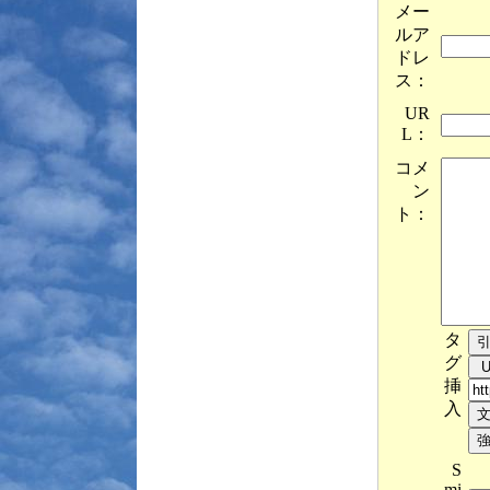
メー
ルア
ドレ
ス：
UR
L：
コメ
ン
ト：
タ
グ
挿
入
S
mi