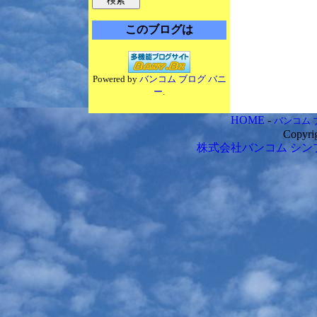
このブログは
Powered by
バンコム ブログ バニ
ー
.
HOME
-
バンコム 
Copyri
株式会社バンコム
シン