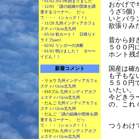
・01/02 2013年始まりました
おかげで
・12/01 「謎の組織や団体を調
うざ5個
査するコーナー」 だっ
て・・・（ショック！！）
いとバラ
・11/29 九州インディアカフェ
欲張りみ
スティバルin北九州
・05/16 初カート！ 日帰りド
昔から好
ライブpart1
・02/02 リンガーの決断
５００円
・01/01 明けました！ ヨ〜〜
ホント残
イどん！！
国産は確
新着コメント
も子もな
・リョウ
九州インディアカフェ
５５０円
スティバルin北九州
いたい。
・910ブル
九州インディアカフ
今どきラ
ェスティバルin北九州
・だんご
九州インディアカフェ
の、これ
スティバルin北九州
・だんご
「謎の組織や団体を調
査するコーナー」 だっ
つうわけ
て・・・（ショック！！）
・910ブル
九州インディアカフ
ェスティバルin北九州