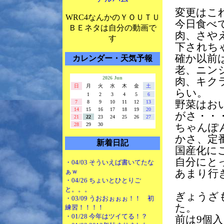
変更は
WRC4なんかのＹＯＵＴＵ
今日食べ
ＢＥネタは自分の動画で
肉、さや
す
下されち
確か以前
カレンダー・天気予報
老、ニン
2026 Jun
肉、キク
日
月
火
水
木
金
土
らい。
1
2
3
4
5
6
7
8
9
10
11
12
13
野菜はお
14
15
16
17
18
19
20
がさ・・
21
22
23
24
25
26
27
28
29
30
ちゃんぽ
かさ、定
新着日記
国産化に
自分にと
・04/03 そういえば書いてたな
ぁｗ
あまり行
・04/26 ちょいとひとりご
と。。。
ぎょうざ
・03/09 うおおぉぉぉ！！ 初
た。
練習！！！！
・01/28 今年はツイてる！？
前は9個