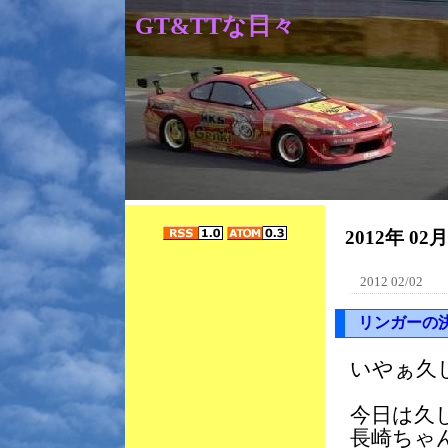
GT&TTな日々
2012年 02
2012 02/02
リンガーの
いやぁ久
今日は久
長崎ちゃ