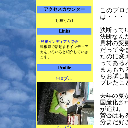
アクセスカウンター
このブロ
は・・・
1,087,751
決断って
Links
決断なん
・島根インディアカ協会
具材の変
島根県で活動するインディア
だって今
カをいろいろと紹介していき
たのに変
ます。
ってある
Profile
まぁもち
らお試し
910ブル
ブレたこ
去年の夏
国産化さ
が追加。
賛否はあ
分まだ好
アルバム