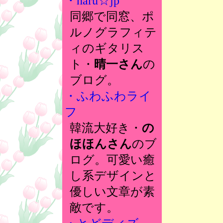
・haru☆jp
同郷で同窓、ポ
ルノグラフィテ
ィのギタリス
ト・
晴一さん
の
ブログ。
・ふわふわライ
フ
韓流大好き・
の
ほほんさん
のブ
ログ。可愛い癒
し系デザインと
優しい文章が素
敵です。