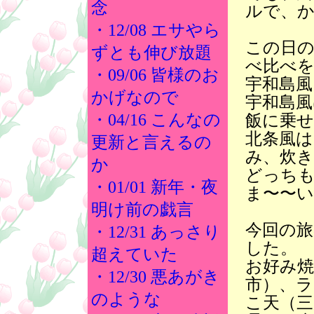
念
ルで、
・12/08 エサやら
この日
ずとも伸び放題
べ比べ
・09/06 皆様のお
宇和島風
かげなので
宇和島風
・04/16 こんなの
飯に乗せ
北条風は
更新と言えるの
み、炊
か
どっち
・01/01 新年・夜
ま〜〜い
明け前の戯言
今回の旅
・12/31 あっさり
した。
超えていた
お好み焼
・12/30 悪あがき
市）、ラ
のような
こ天（三