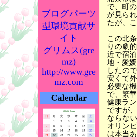
で、町の
ブログパーツ
が見られ
たが、
型環境貢献サ
イト
この北
りの劇
グリムス(gre
近で宿泊
mz)
地・愛
したの
http://www.gre
安くて
mz.com
必要な機
で、繁
Calendar
健康ラ
ですが、
2026 Jun
ならな
日
月
火
水
木
金
土
1
2
3
4
5
6
オリン
7
8
9
10
11
12
13
14
15
16
17
18
19
20
は本当
21
22
23
24
25
26
27