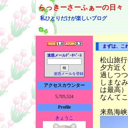
らっきーさーふぁーの日々
私ひとりだけが楽しいブログ
まずは、こ
迷惑メールﾃﾞｰﾀﾍﾞｰｽ
松山旅行
夕方近
過しつつ
迷惑メールを登録
しまな
アクセスカウンター
は最高）
なんて
5,705,524
Profile
来島海峡
きょうこ