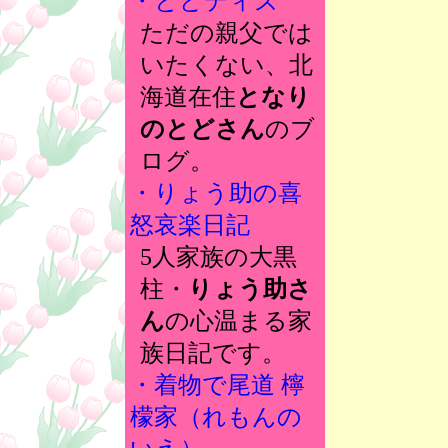
・とどディズ
ただの親父では
いたくない、北
海道在住
となり
のとどさん
のブ
ログ。
・りょう助の喜
怒哀楽日記
5人家族の大黒
柱・
りょう助さ
ん
の心温まる家
族日記です。
・着物で尾道 檸
檬家（れもんの