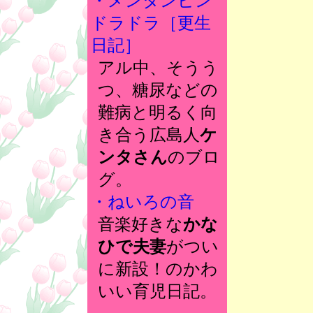
・メンタンピン
ドラドラ［更生
日記］
アル中、そうう
つ、糖尿などの
難病と明るく向
き合う広島人
ケ
ンタさん
のブロ
グ。
・ねいろの音
音楽好きな
かな
ひで夫妻
がつい
に新設！のかわ
いい育児日記。