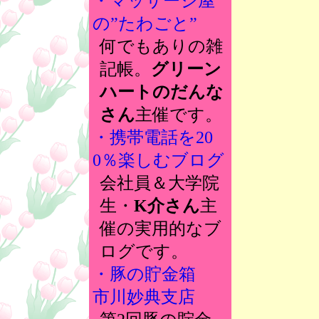
・マッサージ屋
の”たわごと”
何でもありの雑
記帳。
グリーン
ハートのだんな
さん
主催です。
・携帯電話を20
0％楽しむブログ
会社員＆大学院
生・
K介さん
主
催の実用的なブ
ログです。
・豚の貯金箱
市川妙典支店