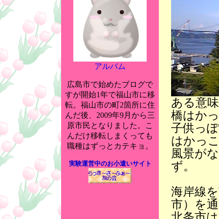
アルバム
広島市で始めたブログで
すが開始1年で福山市に移
ある意
転。福山市の町2箇所に住
橋はか
んだ後、2009年9月から三
原市民となりました。こ
子供っぽ
んだけ移転しまくっても
はかっ
職種はずっとカテキョ。
風景が
ず。
実験運営中のお小遣いサイト
海岸線を
市）を
北条市