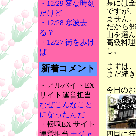
県には
・12/29 変な時刻
ですが、
だけど
ません
・12/28 寒波去
だから郷
る？
山を選
・12/27 街を歩け
高級料
し。
ば
まずは
新着コメント
まだ続き
・アルバイトEX
今日のお
サイト運営担当
なぜこんなこと
になったんだ
・転職EX サイト
運営担当
王ジャ
四国に