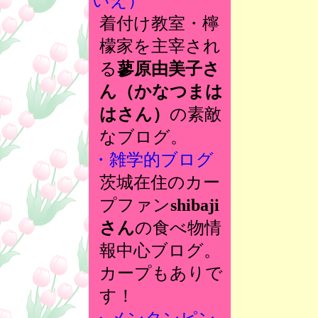
いえ）
着付け教室・檸
檬家を主宰され
る
蓼原由美子さ
ん（かなつまは
はさん）
の素敵
なブログ。
・雑学的ブログ
茨城在住のカー
プファン
shibaji
さん
の食べ物情
報中心ブログ。
カープもありで
す！