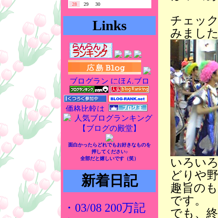
28
29
30
チェッ
Links
みまし
面白かったらどれでもお好きなものを
押してください♪
全部だと嬉しいです（笑）
いろい
どりや野
新着日記
趣旨の
です。
・03/08 200万記
でも、