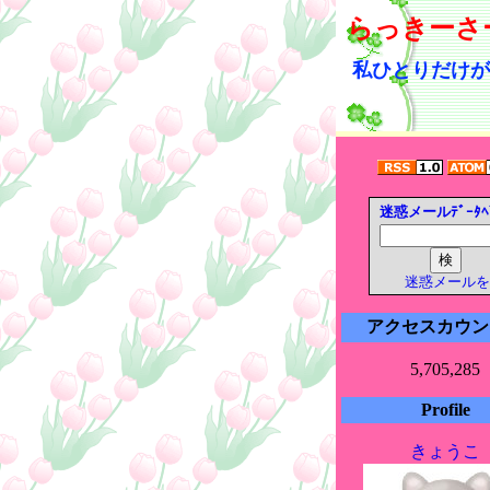
らっきーさ
私ひとりだけが
迷惑メールﾃﾞｰﾀﾍ
迷惑メールを
アクセスカウン
5,705,285
Profile
きょうこ