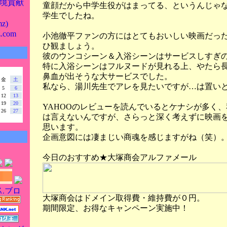
境貢献
童顔だから中学生役がはまってる、というんじゃ
学生でしたね。
z)
z.com
小池徹平ファンの方にはとてもおいしい映画だっ
ひ観ましょう。
彼のウンコシーン＆入浴シーンはサービスしすぎ
特に入浴シーンはフルヌードが見れる上、やたら
鼻血が出そうな大サービスでした。
金
土
私なら、湯川先生でアレを見たいですが…は置い
5
6
12
13
19
20
YAHOOのレビューを読んでいるとケナシが多く
26
27
は言えないんですが、さらっと深く考えずに映画
思います。
企画意図には凄まじい商魂を感じますがね（笑）
今日のおすすめ★大塚商会アルファメール
大塚商会はドメイン取得費・維持費が０円。
期間限定、お得なキャンペーン実施中！