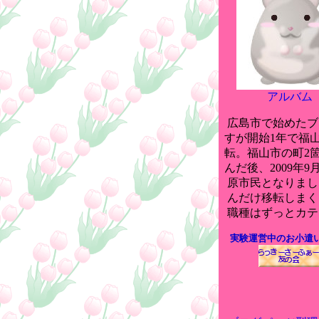
アルバム
広島市で始めたブ
すが開始1年で福
転。福山市の町2
んだ後、2009年9
原市民となりまし
んだけ移転しまく
職種はずっとカテ
実験運営中のお小遣