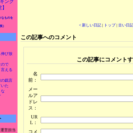
きなものを
< 新しい日記
|
トップ
|
古い日記
笑）
この記事へのコメント
とも伸び放
この記事にコメントす
なので
新と言える
名
前：
け前の戯言
ていた
メー
うな
ルア
ど
ドレ
ス：
UR
ト
L：
ト運営担当
コメ