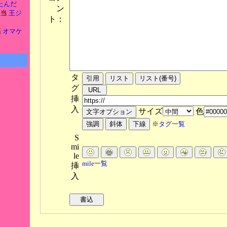
たんだ
ン
担当
王ジ
ト：
籍
オマケ
タ
グ
挿
入
サイズ
色
※
タグ一覧
S
mi
le
mile一覧
挿
入