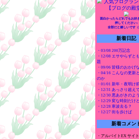
面白かったらどれでもお好
押してください♪
全部だと嬉しいです（
新着日記
・03/08 200万記念
・12/08 エサやらず
題
・09/06 皆様のおかげ
・04/16 こんなの更
のか
・01/01 新年・夜明
・12/31 あっさり超え
・12/30 悪あがきのよ
・12/29 変な時刻だけ
・12/28 寒波去る？
・12/27 街を歩けば
新着コメン
・アルバイトEX サイ