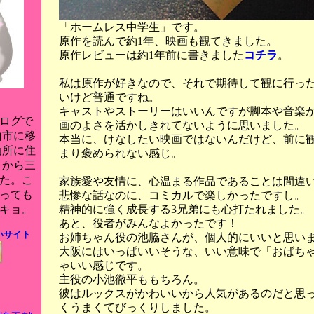
「ホームレス中学生」です。
原作を読んで約1年、映画も観てきました。
原作レビューは約1年前に書きました
コチラ
。
私は原作が好きなので、それで期待して観に行っ
いけど普通ですね。
キャストやストーリーはいいんですが脚本や音楽
ログで
画のよさを活かしきれてないように思いました。
山市に移
本当に、けなしたい映画ではないんだけど、前に
箇所に住
まり褒められない感じ。
月から三
た。こ
家族愛や友情に、心温まる作品であることは間違
っても
悲惨な話なのに、コミカルで楽しかったですし。
精神的に強く成長する3兄弟にも心打たれました。
キョ。
あと、役者がみんなよかったです！
いサイト
お姉ちゃん役の池脇さんが、個人的にいいと思い
大阪にはいっぱいいそうな、いい意味で「おばち
ゃいい感じです。
主役の小池徹平ももちろん。
彼はルックスがかわいいから人気があるのだと思
くうまくてびっくりしました。