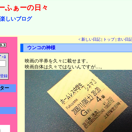
ーふぁーの日々
楽しいブログ
< 新しい日記
|
トップ
|
古い日記
ウンコの神様
ﾞｰｽ
映画の半券を久々に載せます。
映画自体は久々ではないんですが…。
登録
ター