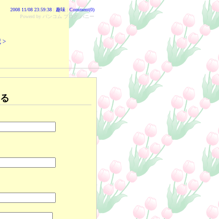
2008 11/08 23:59:38
|
趣味
|
Comment(0)
Powerd by バンコム ブログ バニー
 >
る