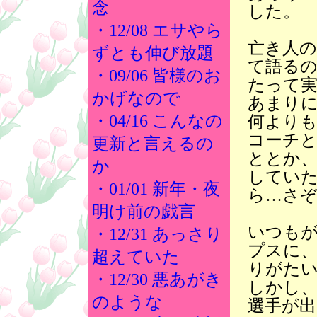
念
した。
・12/08 エサやら
亡き人
ずとも伸び放題
て語る
・09/06 皆様のお
たって
かげなので
あまり
・04/16 こんなの
何より
コーチ
更新と言えるの
ととか
か
してい
・01/01 新年・夜
ら…さ
明け前の戯言
いつも
・12/31 あっさり
プスに
超えていた
りがた
・12/30 悪あがき
しかし、
のような
選手が