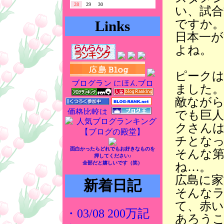
28
29
30
い、試合
ですか
Links
日本一
よね。
ピーク
ました
敵なが
でも巨
クさん
チとな
面白かったらどれでもお好きなものを
そんな第
押してください♪
全部だと嬉しいです（笑）
ね…。
広島に家
新着日記
そんな
て、赤
・03/08 200万記
あろう