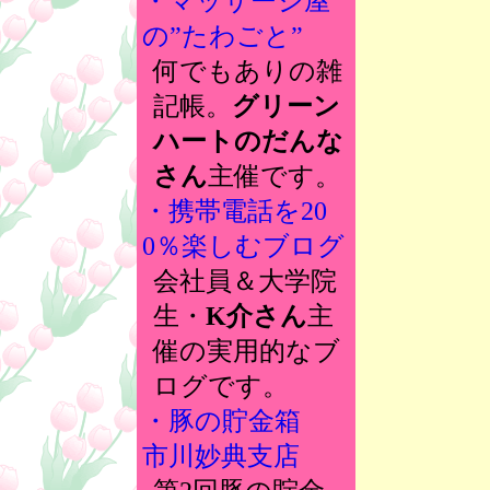
・マッサージ屋
の”たわごと”
何でもありの雑
記帳。
グリーン
ハートのだんな
さん
主催です。
・携帯電話を20
0％楽しむブログ
会社員＆大学院
生・
K介さん
主
催の実用的なブ
ログです。
・豚の貯金箱
市川妙典支店