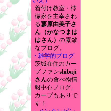
いえ）
着付け教室・檸
檬家を主宰され
る
蓼原由美子さ
ん（かなつまは
はさん）
の素敵
なブログ。
・雑学的ブログ
茨城在住のカー
プファン
shibaji
さん
の食べ物情
報中心ブログ。
カープもありで
す！