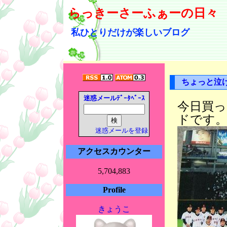
らっきーさーふぁーの日々
私ひとりだけが楽しいブログ
ちょっと泣
迷惑メールﾃﾞｰﾀﾍﾞｰｽ
今日買
ドです
迷惑メールを登録
アクセスカウンター
5,704,883
Profile
きょうこ