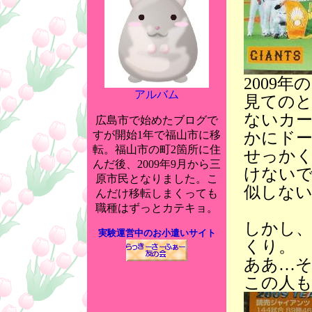
2009
アルバム
見ての
ないカー
広島市で始めたブログで
かにド
すが開始1年で福山市に移
転。福山市の町2箇所に住
せっか
んだ後、2009年9月から三
けない
原市民となりました。こ
似しな
んだけ移転しまくっても
職種はずっとカテキョ。
しかし
実験運営中のお小遣いサイト
くり。
ああ…
この人