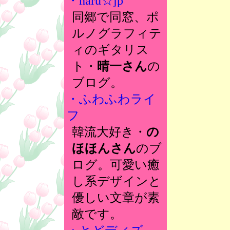
・haru☆jp
同郷で同窓、ポ
ルノグラフィテ
ィのギタリス
ト・
晴一さん
の
ブログ。
・ふわふわライ
フ
韓流大好き・
の
ほほんさん
のブ
ログ。可愛い癒
し系デザインと
優しい文章が素
敵です。