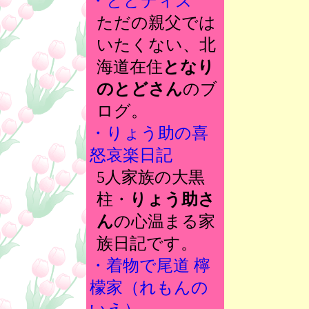
・とどディズ
ただの親父では
いたくない、北
海道在住
となり
のとどさん
のブ
ログ。
・りょう助の喜
怒哀楽日記
5人家族の大黒
柱・
りょう助さ
ん
の心温まる家
族日記です。
・着物で尾道 檸
檬家（れもんの