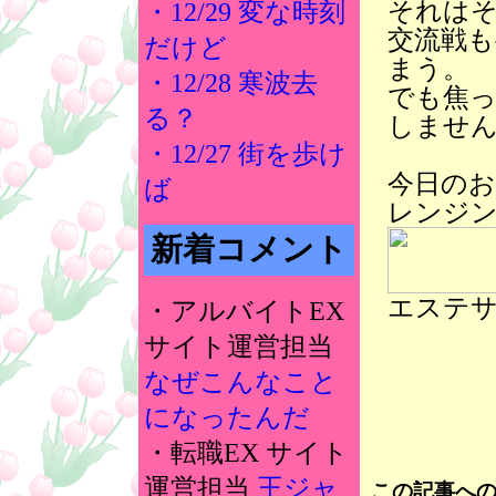
それは
・12/29 変な時刻
交流戦も
だけど
まう。
・12/28 寒波去
でも焦
る？
しません
・12/27 街を歩け
今日の
ば
レンジ
新着コメント
エステ
・アルバイトEX
サイト運営担当
なぜこんなこと
になったんだ
・転職EX サイト
運営担当
王ジャ
この記事へ