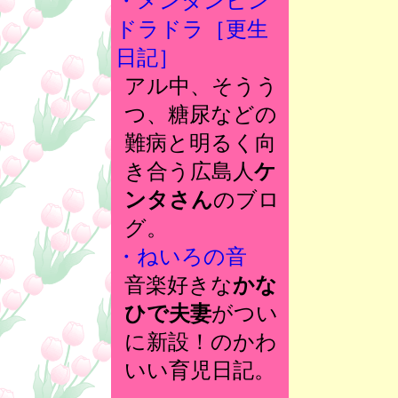
・メンタンピン
ドラドラ［更生
日記］
アル中、そうう
つ、糖尿などの
難病と明るく向
き合う広島人
ケ
ンタさん
のブロ
グ。
・ねいろの音
音楽好きな
かな
ひで夫妻
がつい
に新設！のかわ
いい育児日記。