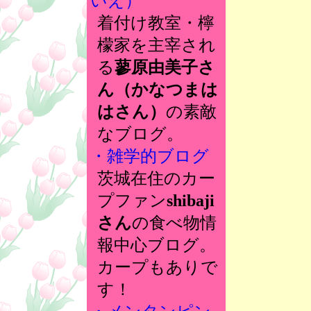
いえ）
着付け教室・檸
檬家を主宰され
る
蓼原由美子さ
ん（かなつまは
はさん）
の素敵
なブログ。
・雑学的ブログ
茨城在住のカー
プファン
shibaji
さん
の食べ物情
報中心ブログ。
カープもありで
す！