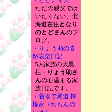
・とどディズ
ただの親父では
いたくない、北
海道在住
となり
のとどさん
のブ
ログ。
・りょう助の喜
怒哀楽日記
5人家族の大黒
柱・
りょう助さ
ん
の心温まる家
族日記です。
・着物で尾道 檸
檬家（れもんの