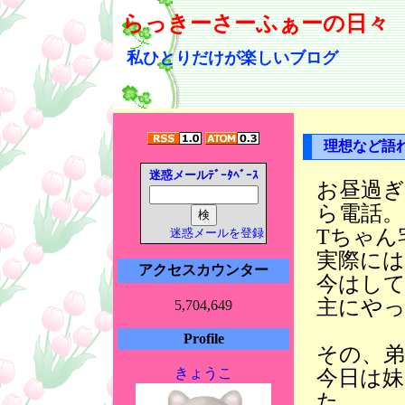
らっきーさーふぁーの日々
私ひとりだけが楽しいブログ
理想など語
迷惑メールﾃﾞｰﾀﾍﾞｰｽ
お昼過ぎ
ら電話。
Tちゃん
迷惑メールを登録
実際には
アクセスカウンター
今はして
主にや
5,704,649
Profile
その、
きょうこ
今日は
た。