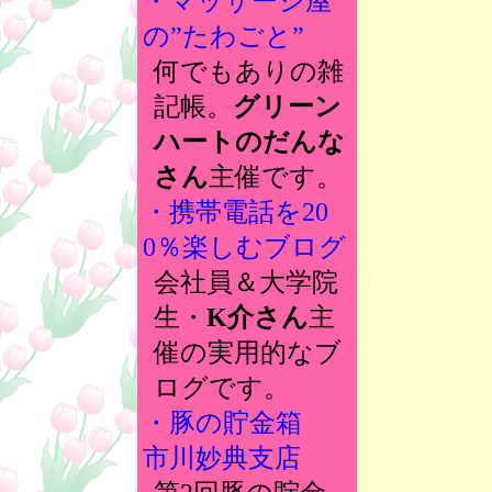
・マッサージ屋
の”たわごと”
何でもありの雑
記帳。
グリーン
ハートのだんな
さん
主催です。
・携帯電話を20
0％楽しむブログ
会社員＆大学院
生・
K介さん
主
催の実用的なブ
ログです。
・豚の貯金箱
市川妙典支店