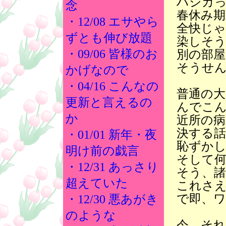
ハシカ
念
春休み
・12/08 エサやら
全快じ
ずとも伸び放題
染しそ
・09/06 皆様のお
別の部
そうせ
かげなので
・04/16 こんなの
普通の
更新と言えるの
んでこ
か
近所の
決する
・01/01 新年・夜
恥ずか
明け前の戯言
そして何
・12/31 あっさり
そう、諸
超えていた
これさ
で即、
・12/30 悪あがき
のような
今、それ