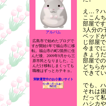
え…？ハ
ここん
部屋です
3人分の
アルバム
ベッド
広島市で始めたブログで
じ部屋
すが開始1年で福山市に移
今まで
転。福山市の町2箇所に住
きょう
んだ後、2009年9月から三
部屋で
原市民となりました。こ
どちら
んだけ移転しまくっても
職種はずっとカテキョ。
できて
実験運営中のお小遣いサイト
でも、
それは
だって
ハシカ