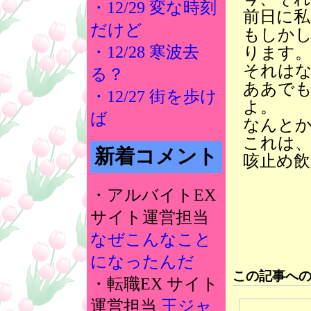
・12/29 変な時刻
前日に
だけど
もしか
・12/28 寒波去
ります
それは
る？
ああで
・12/27 街を歩け
よ。
ば
なんと
これは
新着コメント
咳止め飲
・アルバイトEX
サイト運営担当
なぜこんなこと
になったんだ
この記事へ
・転職EX サイト
運営担当
王ジャ