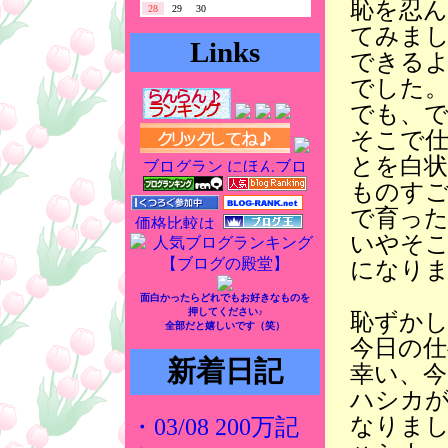
恥を忍
28
29
30
てみま
Links
できる
でした
でも、
そこで
とを白
ものす
で育っ
いやそ
になり
面白かったらどれでもお好きなものを
押してください♪
恥ずか
全部だと嬉しいです（笑）
今日の
新着日記
幸い、今
ハシカ
なりま
・03/08 200万記