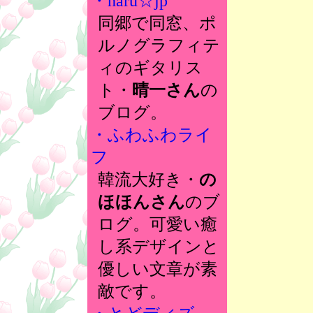
・haru☆jp
同郷で同窓、ポ
ルノグラフィテ
ィのギタリス
ト・
晴一さん
の
ブログ。
・ふわふわライ
フ
韓流大好き・
の
ほほんさん
のブ
ログ。可愛い癒
し系デザインと
優しい文章が素
敵です。