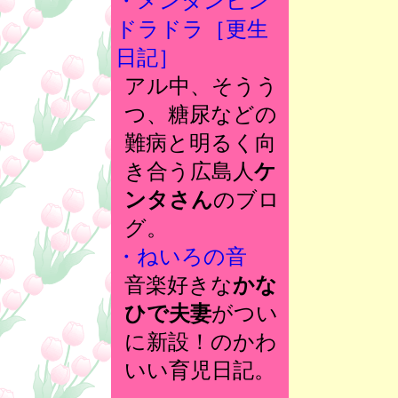
・メンタンピン
ドラドラ［更生
日記］
アル中、そうう
つ、糖尿などの
難病と明るく向
き合う広島人
ケ
ンタさん
のブロ
グ。
・ねいろの音
音楽好きな
かな
ひで夫妻
がつい
に新設！のかわ
いい育児日記。