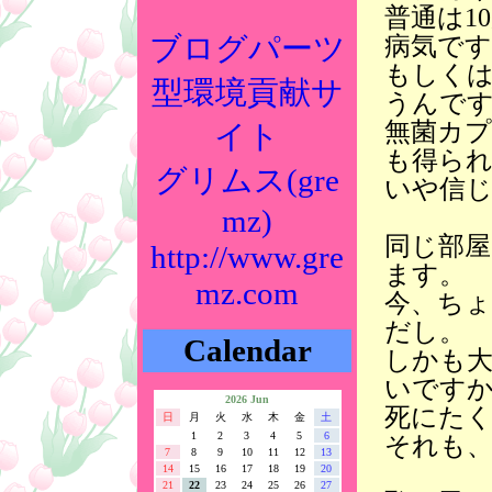
普通は1
ブログパーツ
病気で
もしくは
型環境貢献サ
うんで
無菌カ
イト
も得ら
グリムス(gre
いや信
mz)
同じ部屋
http://www.gre
ます。
mz.com
今、ち
だし。
Calendar
しかも
いです
2026 Jun
死にた
日
月
火
水
木
金
土
1
2
3
4
5
6
それも
7
8
9
10
11
12
13
14
15
16
17
18
19
20
21
22
23
24
25
26
27