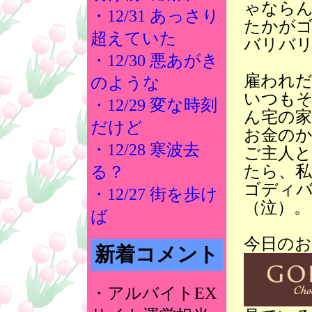
ゃなら
・12/31 あっさり
たかが
超えていた
バリバ
・12/30 悪あがき
雇われ
のような
いつもそ
・12/29 変な時刻
ん宅の家
だけど
お金のか
・12/28 寒波去
ご主人と
たら、
る？
ゴディ
・12/27 街を歩け
（泣）。
ば
今日の
新着コメント
・アルバイトEX