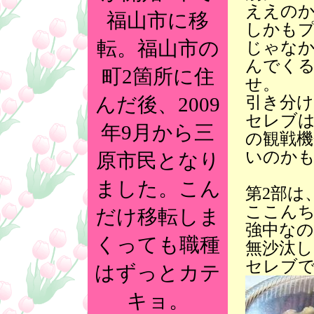
ええの
福山市に移
しかもプ
転。福山市の
じゃな
んでく
町2箇所に住
せ。
引き分
んだ後、2009
セレブ
年9月から三
の観戦
いのか
原市民となり
ました。こん
第2部は
ここん
だけ移転しま
強中な
くっても職種
無沙汰
セレブ
はずっとカテ
キョ。