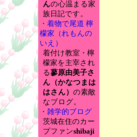
ん
の心温まる家
族日記です。
・着物で尾道 檸
檬家（れもんの
いえ）
着付け教室・檸
檬家を主宰され
る
蓼原由美子さ
ん（かなつまは
はさん）
の素敵
なブログ。
・雑学的ブログ
茨城在住のカー
プファン
shibaji