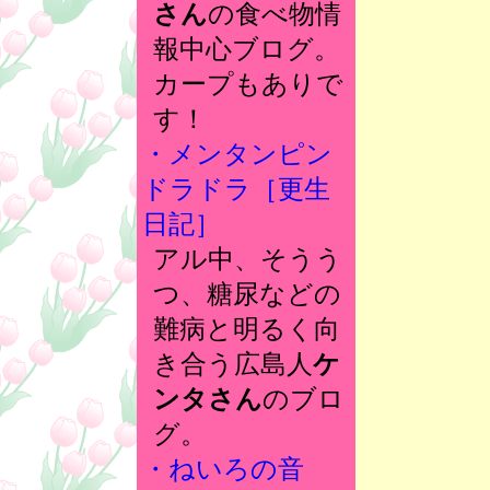
さん
の食べ物情
報中心ブログ。
カープもありで
す！
・メンタンピン
ドラドラ［更生
日記］
アル中、そうう
つ、糖尿などの
難病と明るく向
き合う広島人
ケ
ンタさん
のブロ
グ。
・ねいろの音