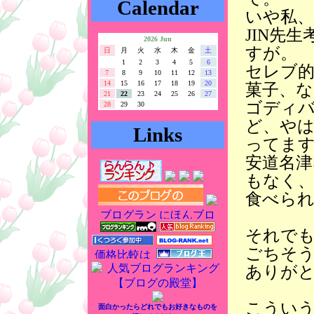
Calendar
いや私
JIN先
2026 Jun
すが。
日
月
火
水
木
金
土
1
2
3
4
5
6
セレブ
7
8
9
10
11
12
13
14
15
16
17
18
19
20
菓子、
21
22
23
24
25
26
27
ゴディ
28
29
30
ど、や
Links
ってま
安道名
もなく
食べら
それで
ごちそ
ありが
こうい
面白かったらどれでもお好きなものを