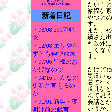
押してください♪
たい！
全部だと嬉しいです（笑）
裕福な
新着日記
やつと
す。
・03/08 200万記
また、
績さえ
念
料以外
・12/08 エサやら
しくな
ずとも伸び放題
す。
・09/06 皆様のお
だけど
かげなので
気遣い
・04/16 こんなの
着て行
更新と言えるの
道具な
か
んて思
・01/01 新年・夜
会話と
いうか
明け前の戯言