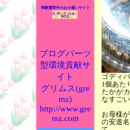
実験運営中のお小遣いサイト
ブログパーツ
型環境貢献サ
イト
ゴディ
1個あた
グリムス(gre
たかが
mz)
なすご
http://www.gre
お母様
mz.com
の安道
て。