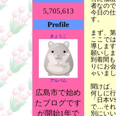
者なの
5,705,613
今日の仕
す。
Profile
まず、第
きょうこ
ここでは
導しま
願いし
到着間
りにお
ゃいま
アルバム
聞けば
広島市で始め
何しに
「日本V
たブログです
で…そ
が開始1年で
別にい