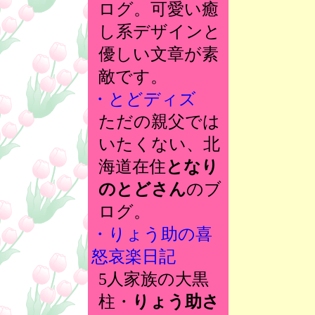
ログ。可愛い癒
し系デザインと
優しい文章が素
敵です。
・とどディズ
ただの親父では
いたくない、北
海道在住
となり
のとどさん
のブ
ログ。
・りょう助の喜
怒哀楽日記
5人家族の大黒
柱・
りょう助さ