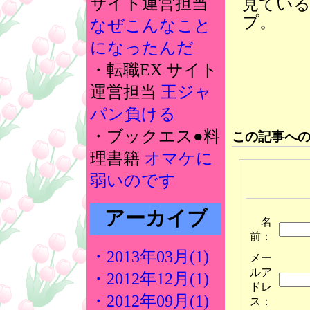
サイト運営担当
見てい
プ。
なぜこんなこと
になったんだ
・転職EX サイト
運営担当
王ジャ
パン負ける
・ブックエス●料
この記事へ
理書籍
オマケに
弱いのです
アーカイブ
名
前：
・2013年03月(1)
メー
ルア
・2012年12月(1)
ドレ
・2012年09月(1)
ス：