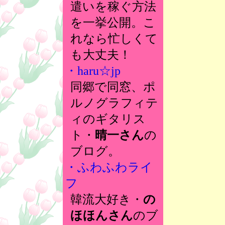
遣いを稼ぐ方法
を一挙公開。こ
れなら忙しくて
も大丈夫！
・haru☆jp
同郷で同窓、ポ
ルノグラフィテ
ィのギタリス
ト・
晴一さん
の
ブログ。
・ふわふわライ
フ
韓流大好き・
の
ほほんさん
のブ