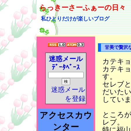
らっきーさーふぁーの日々
私ひとりだけが楽しいブログ
甘美で贅沢
迷惑メール
カテキ
ﾃﾞｰﾀﾍﾞｰｽ
カテキ
す。
セレブ
迷惑メール
だいた
を登録
してい
アクセスカウ
ところ
レブ。
ンター
特に福山