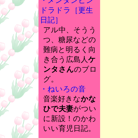
・メンタンピン
ドラドラ［更生
日記］
アル中、そうう
つ、糖尿などの
難病と明るく向
き合う広島人
ケ
ンタさん
のブロ
グ。
・ねいろの音
音楽好きな
かな
ひで夫妻
がつい
に新設！のかわ
いい育児日記。