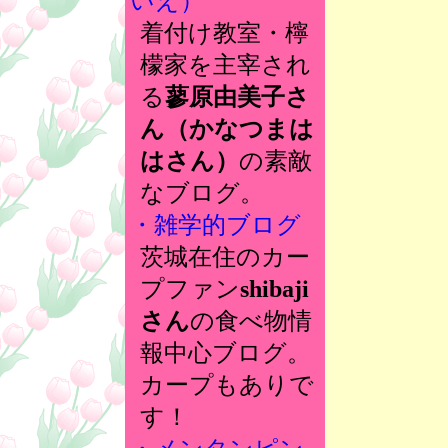
いえ）
着付け教室・檸
檬家を主宰され
る
蓼原由美子さ
ん（かなつまは
はさん）
の素敵
なブログ。
・雑学的ブログ
茨城在住のカー
プファン
shibaji
さん
の食べ物情
報中心ブログ。
カープもありで
す！