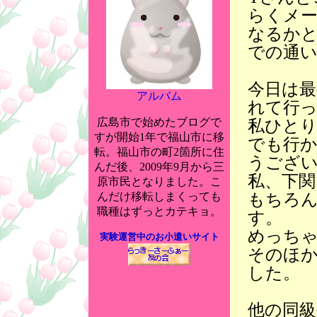
らくメ
なるか
での通
今日は最
アルバム
れて行
広島市で始めたブログで
私ひと
すが開始1年で福山市に移
でも行
転。福山市の町2箇所に住
うござ
んだ後、2009年9月から三
私、下関
原市民となりました。こ
もちろ
んだけ移転しまくっても
職種はずっとカテキョ。
す。
めっち
実験運営中のお小遣いサイト
そのほ
した。
他の同級