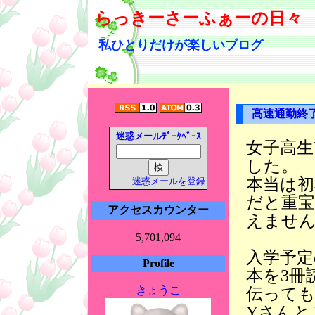
らっきーさーふぁーの日々
私ひとりだけが楽しいブログ
高速通勤終
迷惑メールﾃﾞｰﾀﾍﾞｰｽ
女子高生
した。
本当は
迷惑メールを登録
だと重
アクセスカウンター
えませ
5,701,094
入学予定
Profile
本を3冊
きょうこ
伝って
Yさんと