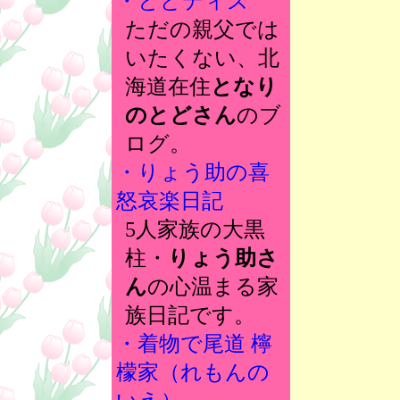
・とどディズ
ただの親父では
いたくない、北
海道在住
となり
のとどさん
のブ
ログ。
・りょう助の喜
怒哀楽日記
5人家族の大黒
柱・
りょう助さ
ん
の心温まる家
族日記です。
・着物で尾道 檸
檬家（れもんの