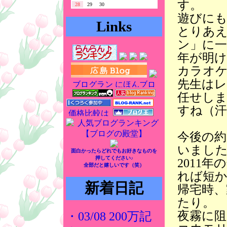
す。
28
29
30
遊びに
Links
とりあ
ン」に
年が明け
カラオ
先生は
任せし
すね（汗
今後の
いまし
面白かったらどれでもお好きなものを
押してください♪
2011
全部だと嬉しいです（笑）
れば短
新着日記
帰宅時
たり。
夜霧に
・03/08 200万記