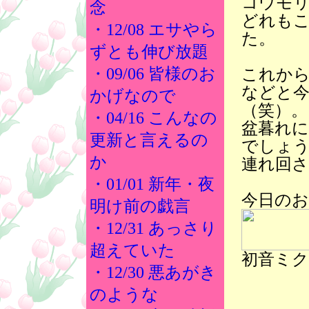
コウモ
念
どれも
・12/08 エサやら
た。
ずとも伸び放題
・09/06 皆様のお
これか
などと今
かげなので
（笑）。
・04/16 こんなの
盆暮れ
更新と言えるの
でしょ
か
連れ回さ
・01/01 新年・夜
今日のお
明け前の戯言
・12/31 あっさり
超えていた
初音ミ
・12/30 悪あがき
のような