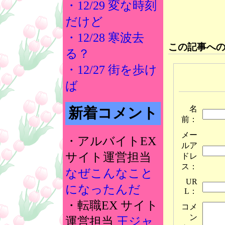
・12/29 変な時刻
だけど
・12/28 寒波去
この記事へ
る？
・12/27 街を歩け
ば
名
新着コメント
前：
メー
・アルバイトEX
ルア
サイト運営担当
ドレ
ス：
なぜこんなこと
UR
になったんだ
L：
・転職EX サイト
コメ
ン
運営担当
王ジャ