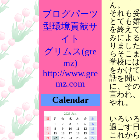
ん。
ブログパーツ
それも妥
とても
型環境貢献サ
を終え
みによ
イト
りまし
グリムス(gre
らそこ
学校に
mz)
をかけ
http://www.gre
話を聞
mz.com
に、そ
言われ
Calendar
やれ。
2026 Jun
いろい
日
月
火
水
木
金
土
1
2
3
4
5
6
過ごす日
7
8
9
10
11
12
13
これか
14
15
16
17
18
19
20
21
22
23
24
25
26
27