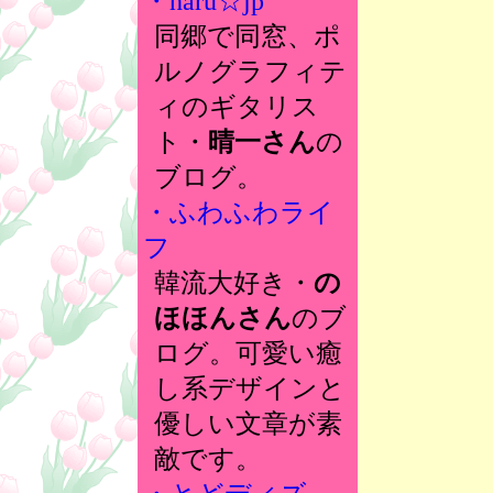
・haru☆jp
同郷で同窓、ポ
ルノグラフィテ
ィのギタリス
ト・
晴一さん
の
ブログ。
・ふわふわライ
フ
韓流大好き・
の
ほほんさん
のブ
ログ。可愛い癒
し系デザインと
優しい文章が素
敵です。