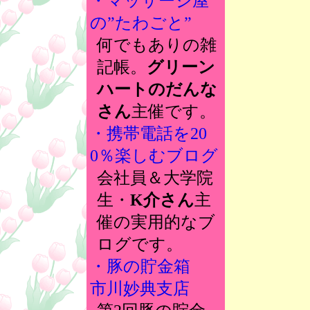
・マッサージ屋
の”たわごと”
何でもありの雑
記帳。
グリーン
ハートのだんな
さん
主催です。
・携帯電話を20
0％楽しむブログ
会社員＆大学院
生・
K介さん
主
催の実用的なブ
ログです。
・豚の貯金箱
市川妙典支店