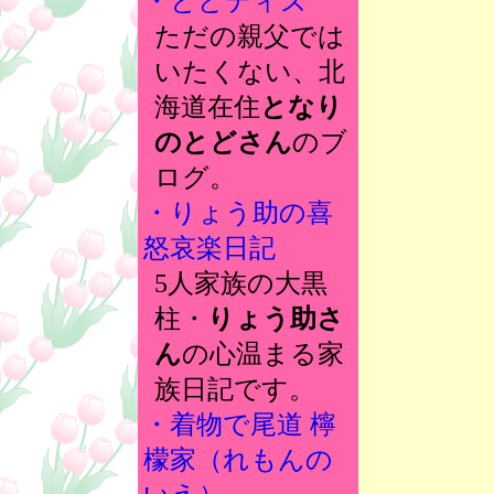
・とどディズ
ただの親父では
いたくない、北
海道在住
となり
のとどさん
のブ
ログ。
・りょう助の喜
怒哀楽日記
5人家族の大黒
柱・
りょう助さ
ん
の心温まる家
族日記です。
・着物で尾道 檸
檬家（れもんの