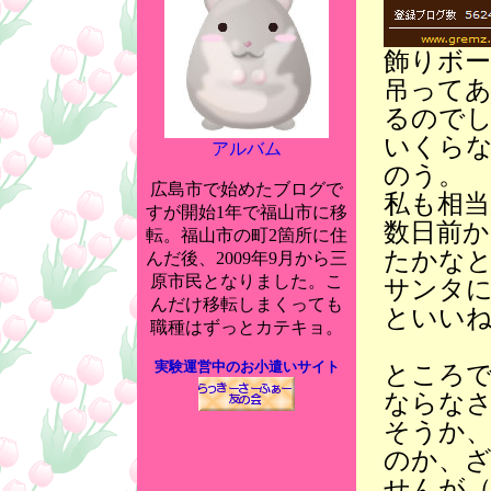
飾りボ
吊って
るので
いくら
アルバム
のう。
広島市で始めたブログで
私も相
すが開始1年で福山市に移
数日前
転。福山市の町2箇所に住
たかな
んだ後、2009年9月から三
原市民となりました。こ
サンタ
んだけ移転しまくっても
といい
職種はずっとカテキョ。
実験運営中のお小遣いサイト
ところ
ならな
そうか
のか、
せんが