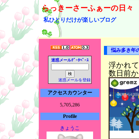
らっきーさーふぁーの日々
私ひとりだけが楽しいブログ
悩み多き年
迷惑メールﾃﾞｰﾀﾍﾞｰｽ
浮かれ
数日前
迷惑メールを登録
アクセスカウンター
5,705,286
Profile
きょうこ