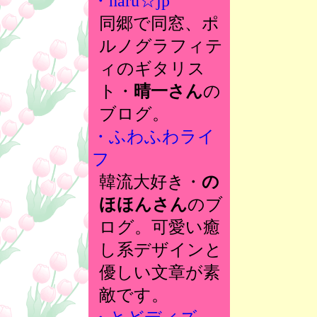
・haru☆jp
同郷で同窓、ポ
ルノグラフィテ
ィのギタリス
ト・
晴一さん
の
ブログ。
・ふわふわライ
フ
韓流大好き・
の
ほほんさん
のブ
ログ。可愛い癒
し系デザインと
優しい文章が素
敵です。