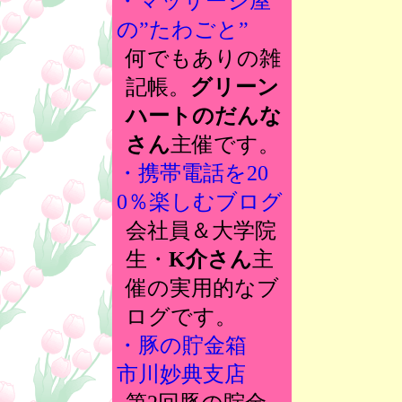
・マッサージ屋
の”たわごと”
何でもありの雑
記帳。
グリーン
ハートのだんな
さん
主催です。
・携帯電話を20
0％楽しむブログ
会社員＆大学院
生・
K介さん
主
催の実用的なブ
ログです。
・豚の貯金箱
市川妙典支店