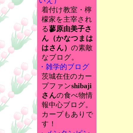
いえ）
着付け教室・檸
檬家を主宰され
る
蓼原由美子さ
ん（かなつまは
はさん）
の素敵
なブログ。
・雑学的ブログ
茨城在住のカー
プファン
shibaji
さん
の食べ物情
報中心ブログ。
カープもありで
す！