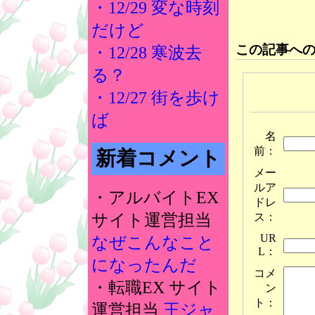
・12/29 変な時刻
だけど
この記事へ
・12/28 寒波去
る？
・12/27 街を歩け
ば
名
前：
新着コメント
メー
ルア
・アルバイトEX
ドレ
ス：
サイト運営担当
UR
なぜこんなこと
L：
になったんだ
コメ
・転職EX サイト
ン
ト：
運営担当
王ジャ