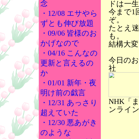
念
ドは一
今まで1
・12/08 エサやら
ぞ。
ずとも伸び放題
たとえ
・09/06 皆様のお
も。
かげなので
結構大変
・04/16 こんなの
今日の
更新と言えるの
社
か
・01/01 新年・夜
明け前の戯言
NHK「
・12/31 あっさり
ンライン
超えていた
・12/30 悪あがき
のような