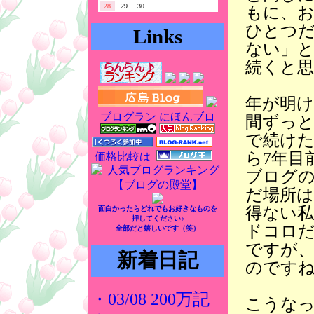
28
29
30
もに、
ひとつ
Links
ない」
続くと
年が明け
間ずっ
で続け
ら7年目
ブログ
だ場所は
得ない
面白かったらどれでもお好きなものを
押してください♪
ドコロ
全部だと嬉しいです（笑）
ですが
新着日記
のです
・03/08 200万記
こうなっ