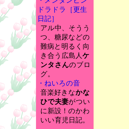
・メンタンピン
ドラドラ［更生
日記］
アル中、そうう
つ、糖尿などの
難病と明るく向
き合う広島人
ケ
ンタさん
のブロ
グ。
・ねいろの音
音楽好きな
かな
ひで夫妻
がつい
に新設！のかわ
いい育児日記。