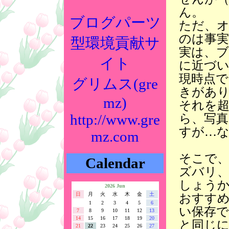
ん。
ブログパーツ
ただ、
のは事
型環境貢献サ
実は、ブ
イト
に近づ
現時点で
グリムス(gre
きがあ
mz)
それを
http://www.gre
ら、写
すが…
mz.com
そこで
Calendar
ズバリ
しょう
2026 Jun
日
月
火
水
木
金
土
おすす
1
2
3
4
5
6
い保存
7
8
9
10
11
12
13
14
15
16
17
18
19
20
と同じ
21
22
23
24
25
26
27