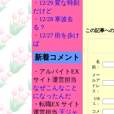
・12/29 変な時刻
だけど
・12/28 寒波去
る？
この記事へ
・12/27 街を歩け
ば
新着コメント
名
前：
・アルバイトEX
メー
サイト運営担当
ルア
ドレ
なぜこんなこと
ス：
になったんだ
UR
・転職EX サイト
L：
運営担当
王ジャ
コメ