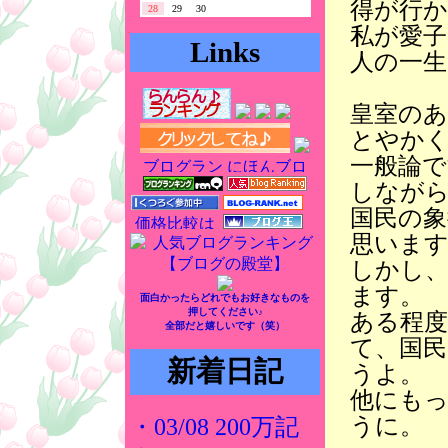
得が行
28
29
30
私が愛
Links
人の一
皇室の
とやか
一般論
しなが
国民の
思いま
しかし
ます。
面白かったらどれでもお好きなものを
押してください♪
ある程
全部だと嬉しいです（笑）
て、国
新着日記
うよ。
他にも
うに。
・03/08 200万記