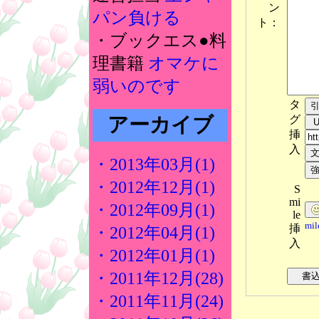
ン
パン負ける
ト：
・ブックエス●料
理書籍
オマケに
弱いのです
タ
グ
アーカイブ
挿
入
・2013年03月(1)
・2012年12月(1)
S
mi
・2012年09月(1)
le
mi
挿
・2012年04月(1)
入
・2012年01月(1)
・2011年12月(28)
・2011年11月(24)