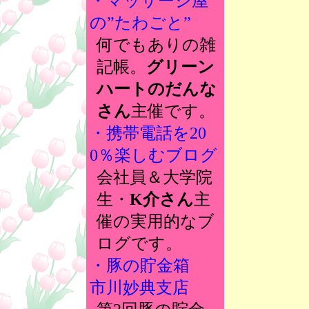
・マッサージ屋
の”たわごと”
何でもありの雑
記帳。
グリーン
ハートのだんな
さん
主催です。
・携帯電話を20
0％楽しむブログ
会社員＆大学院
生・
K介さん
主
催の実用的なブ
ログです。
・豚の貯金箱
市川妙典支店