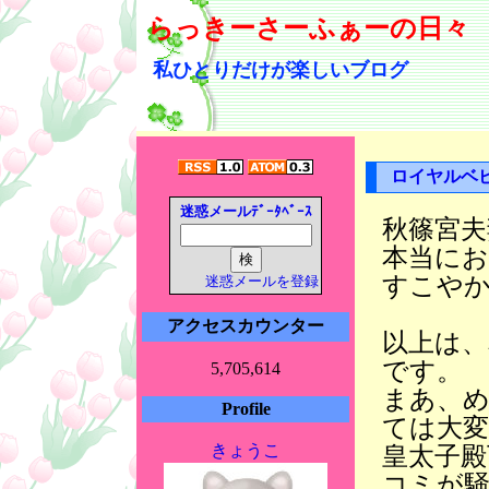
らっきーさーふぁーの日々
私ひとりだけが楽しいブログ
ロイヤルベ
迷惑メールﾃﾞｰﾀﾍﾞｰｽ
秋篠宮夫
本当に
すこや
迷惑メールを登録
アクセスカウンター
以上は
です。
5,705,614
まあ、
Profile
ては大
きょうこ
皇太子殿
コミが