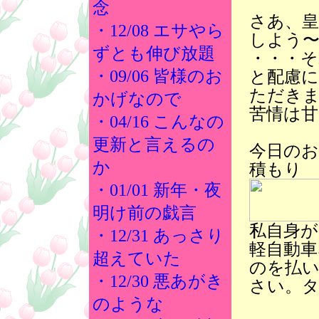
念
さあ、
・12/08 エサやら
しよう〜
ずとも伸び放題
・・・
・09/06 皆様のお
と配慮
ただき
かげなので
苦情は
・04/16 こんなの
更新と言えるの
今日のお
か
積もり
・01/01 新年・夜
明け前の戯言
私自身
・12/31 あっさり
軽自動車
超えていた
のを払
・12/30 悪あがき
さい。
のような