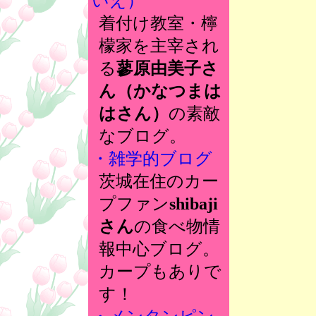
いえ）
着付け教室・檸
檬家を主宰され
る
蓼原由美子さ
ん（かなつまは
はさん）
の素敵
なブログ。
・雑学的ブログ
茨城在住のカー
プファン
shibaji
さん
の食べ物情
報中心ブログ。
カープもありで
す！