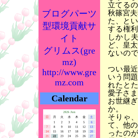
立てる
ブログパーツ
秋篠宮夫
た、と
型環境貢献サ
する権
しかし
イト
ど、皇
グリムス(gre
ないの
mz)
つい最近
http://www.gre
いう問
mz.com
れたと
愛子さ
Calendar
お世継
か。
2026 Jun
そりゃ
日
月
火
水
木
金
土
1
2
3
4
5
6
て、他
7
8
9
10
11
12
13
ったの
14
15
16
17
18
19
20
21
22
23
24
25
26
27