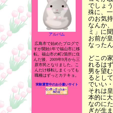
でしょ
殊に、一
のお気
なんか
ミ」に
アルバム
お前が
広島市で始めたブログで
なった
すが開始1年で福山市に移
転。福山市の町2箇所に住
どこの
んだ後、2009年9月から三
れるは
原市民となりました。こ
男を望
んだけ移転しまくっても
職種はずっとカテキョ。
るとし
でいい
実験運営中のお小遣いサイト
それは
本的に
なのに
ぎが生