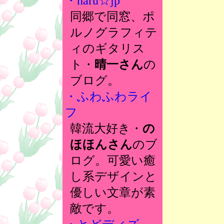
・haru☆jp
同郷で同窓、ポ
ルノグラフィテ
ィのギタリス
ト・
晴一さん
の
ブログ。
・ふわふわライ
フ
韓流大好き・
の
ほほんさん
のブ
ログ。可愛い癒
し系デザインと
優しい文章が素
敵です。