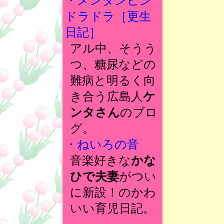
・メンタンピン
ドラドラ［更生
日記］
アル中、そうう
つ、糖尿などの
難病と明るく向
き合う広島人
ケ
ンタさん
のブロ
グ。
・ねいろの音
音楽好きな
かな
ひで夫妻
がつい
に新設！のかわ
いい育児日記。