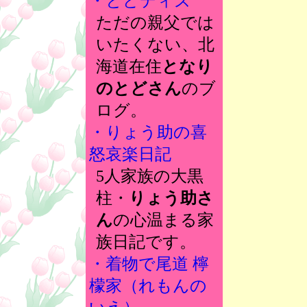
・とどディズ
ただの親父では
いたくない、北
海道在住
となり
のとどさん
のブ
ログ。
・りょう助の喜
怒哀楽日記
5人家族の大黒
柱・
りょう助さ
ん
の心温まる家
族日記です。
・着物で尾道 檸
檬家（れもんの