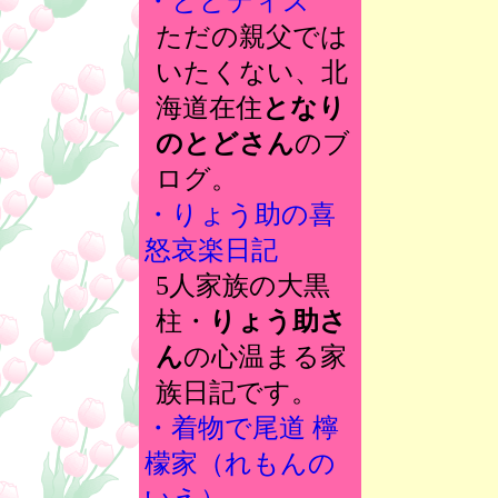
・とどディズ
ただの親父では
いたくない、北
海道在住
となり
のとどさん
のブ
ログ。
・りょう助の喜
怒哀楽日記
5人家族の大黒
柱・
りょう助さ
ん
の心温まる家
族日記です。
・着物で尾道 檸
檬家（れもんの