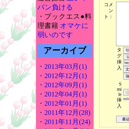
コメ
パン負ける
ン
・ブックエス●料
ト：
理書籍
オマケに
弱いのです
アーカイブ
タ
グ
挿
・2013年03月(1)
入
・2012年12月(1)
・2012年09月(1)
S
mi
・2012年04月(1)
le
mi
挿
・2012年01月(1)
入
・2011年12月(28)
・2011年11月(24)