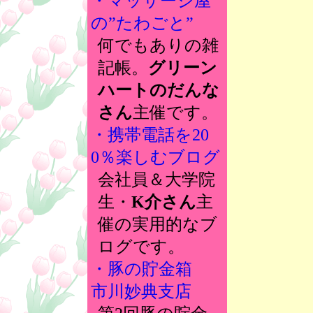
・マッサージ屋
の”たわごと”
何でもありの雑
記帳。
グリーン
ハートのだんな
さん
主催です。
・携帯電話を20
0％楽しむブログ
会社員＆大学院
生・
K介さん
主
催の実用的なブ
ログです。
・豚の貯金箱
市川妙典支店