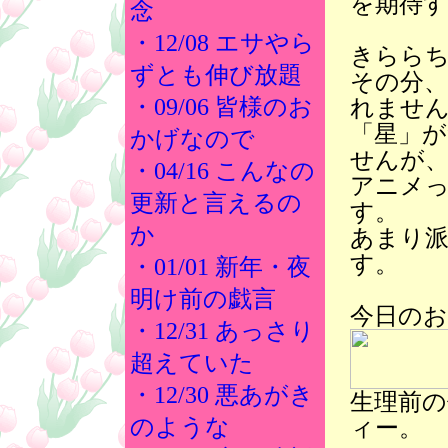
を期待
念
・12/08 エサやら
きらら
ずとも伸び放題
その分
・09/06 皆様のお
れませ
「星」
かげなので
せんが
・04/16 こんなの
アニメ
更新と言えるの
す。
か
あまり
す。
・01/01 新年・夜
明け前の戯言
今日の
・12/31 あっさり
超えていた
・12/30 悪あがき
生理前
のような
ィー。