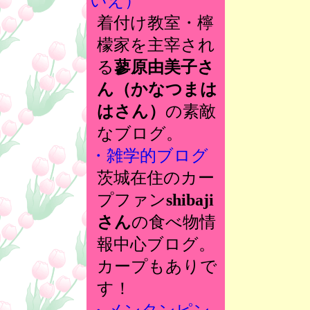
いえ）
着付け教室・檸
檬家を主宰され
る
蓼原由美子さ
ん（かなつまは
はさん）
の素敵
なブログ。
・雑学的ブログ
茨城在住のカー
プファン
shibaji
さん
の食べ物情
報中心ブログ。
カープもありで
す！