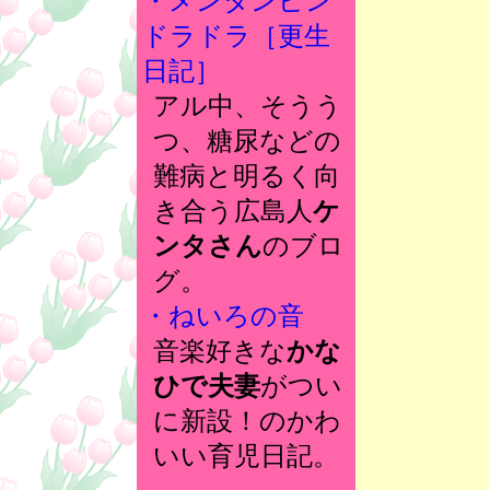
・メンタンピン
ドラドラ［更生
日記］
アル中、そうう
つ、糖尿などの
難病と明るく向
き合う広島人
ケ
ンタさん
のブロ
グ。
・ねいろの音
音楽好きな
かな
ひで夫妻
がつい
に新設！のかわ
いい育児日記。