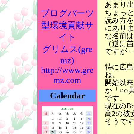
あまり
ブログパーツ
ちょっ
読み方を
型環境貢献サ
にあり
な名前
イト
（逆に
グリムス(gre
ですが･
mz)
特に広
http://www.gre
ね。
mz.com
開始以来
か「○○
Calendar
です。
現在のB
2026 Jun
高2の彼
日
月
火
水
木
金
土
1
2
3
4
5
6
そうで
7
8
9
10
11
12
13
14
15
16
17
18
19
20
21
22
23
24
25
26
27