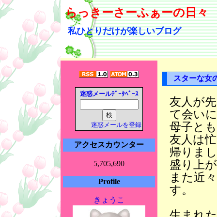
らっきーさーふぁーの日々
私ひとりだけが楽しいブログ
スターな女
迷惑メールﾃﾞｰﾀﾍﾞｰｽ
友人が先
て会い
母子と
迷惑メールを登録
友人は
アクセスカウンター
帰りま
盛り上
5,705,690
また近
Profile
す。
きょうこ
生まれ