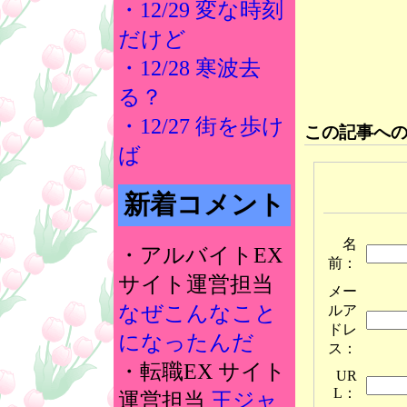
・12/29 変な時刻
だけど
・12/28 寒波去
る？
・12/27 街を歩け
この記事へ
ば
新着コメント
名
・アルバイトEX
前：
サイト運営担当
メー
なぜこんなこと
ルア
ドレ
になったんだ
ス：
・転職EX サイト
UR
L：
運営担当
王ジャ