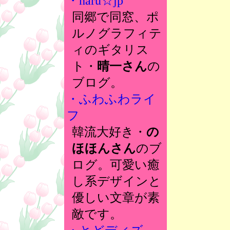
・haru☆jp
同郷で同窓、ポ
ルノグラフィテ
ィのギタリス
ト・
晴一さん
の
ブログ。
・ふわふわライ
フ
韓流大好き・
の
ほほんさん
のブ
ログ。可愛い癒
し系デザインと
優しい文章が素
敵です。