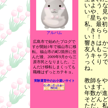
いよう
いや、
「星ち
私、最初
「きら
アルバム
い！！
広島市で始めたブログで
響きは
すが開始1年で福山市に移
友人も
転。福山市の町2箇所に住
うキャ
んだ後、2009年9月から三
っくりで
原市民となりました。こ
ね。
んだけ移転しまくっても
職種はずっとカテキョ。
教師を
実験運営中のお小遣いサイト
います
年数が
そどん
ただ、