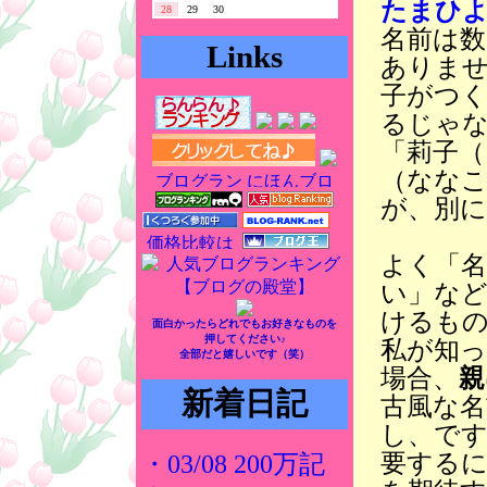
たまひよ
28
29
30
名前は
Links
ありま
子がつく
るじゃ
「莉子（
（ななこ
が、別
よく「名
い」な
けるも
面白かったらどれでもお好きなものを
押してください♪
私が知っ
全部だと嬉しいです（笑）
場合、
親
新着日記
古風な名
し、で
要するに
・03/08 200万記