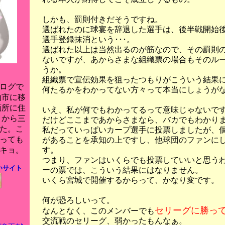
しかも、罰則付きだそうですね。
選ばれたのに球宴を辞退した選手は、後半戦開始後
選手登録抹消という･･･。
選ばれた以上は当然出るのが筋なので、その罰則
ないですが、あからさまな組織票の場合もそのル
うか。
組織票で宣伝効果を狙ったつもりがこういう結果に
ログで
何たるかをわかってない方々って本当にしょうが
山市に移
箇所に住
いえ、私が何でもわかってるって意味じゃないで
月から三
だけどここまであからさまなら、バカでもわかり
た。こ
私だっていっぱいカープ選手に投票しましたが、
っても
があることを承知の上ですし、他球団のファンに
す。
キョ。
つまり、ファンはいくらでも投票していいと思う
いサイト
ーの票では、こういう結果にはなりません。
いくら宮城で開催するからって、かなり変です。
何が恐ろしいって。
セリーグに勝っ
なんとなく、このメンバーでも
交流戦のセリーグ、弱かったもんなぁ。