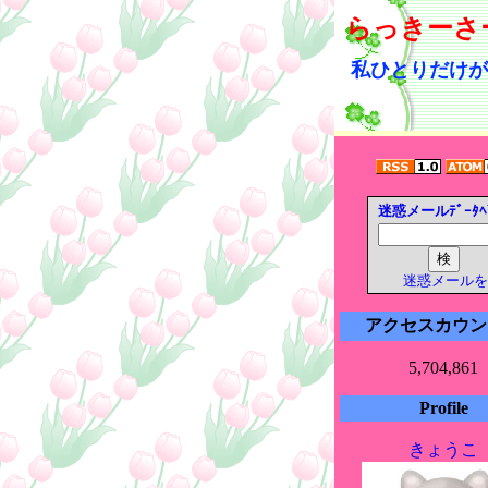
らっきーさ
私ひとりだけが
迷惑メールﾃﾞｰﾀﾍ
迷惑メールを
アクセスカウン
5,704,861
Profile
きょうこ