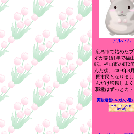
アルバム
広島市で始めたブ
すが開始1年で福
転。福山市の町2
んだ後、2009年9
原市民となりまし
んだけ移転しまく
職種はずっとカテ
実験運営中のお小遣