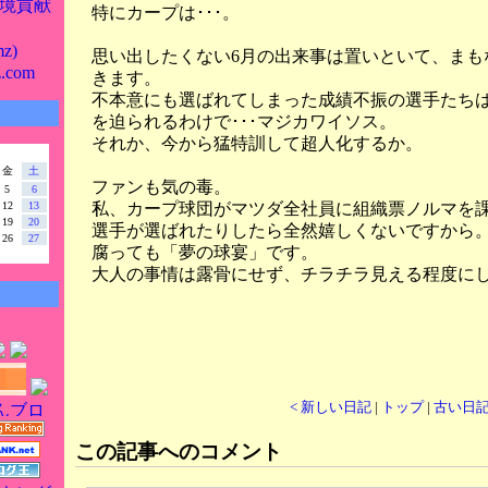
境貢献
特にカープは･･･。
z)
思い出したくない6月の出来事は置いといて、まも
z.com
きます。
不本意にも選ばれてしまった成績不振の選手たちは
を迫られるわけで･･･マジカワイソス。
それか、今から猛特訓して超人化するか。
金
土
ファンも気の毒。
5
6
私、カープ球団がマツダ全社員に組織票ノルマを課
12
13
19
20
選手が選ばれたりしたら全然嬉しくないですから
26
27
腐っても「夢の球宴」です。
大人の事情は露骨にせず、チラチラ見える程度に
< 新しい日記
|
トップ
|
古い日記
この記事へのコメント