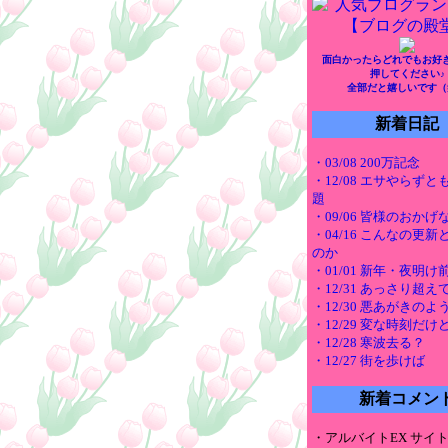
面白かったらどれでもお好
押してください♪
全部だと嬉しいです（
新着日記
・03/08 200万記念
・12/08 エサやらず
題
・09/06 皆様のおかげ
・04/16 こんなの更
のか
・01/01 新年・夜明
・12/31 あっさり超え
・12/30 悪あがきのよ
・12/29 変な時刻だけ
・12/28 寒波去る？
・12/27 街を歩けば
新着コメン
・アルバイトEX サイ