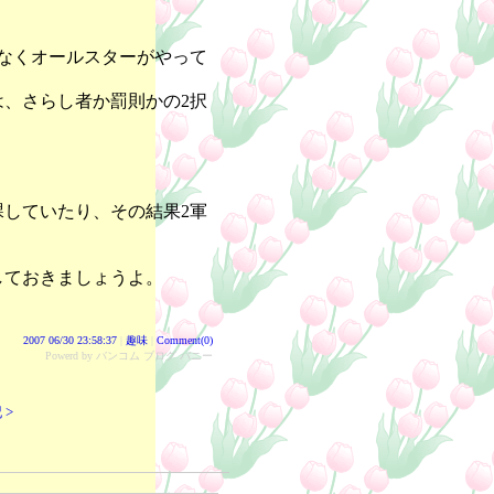
なくオールスターがやって
、さらし者か罰則かの2択
していたり、その結果2軍
。
しておきましょうよ。
2007 06/30 23:58:37
|
趣味
|
Comment(0)
Powerd by バンコム ブログ バニー
 >