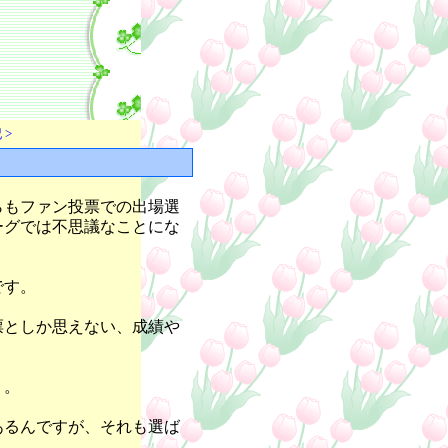
 >
らもファン投票での出場選
ーグでは不思議なことにな
です。
票としか思えない、成績や
う。
あるんですが、それも選ば