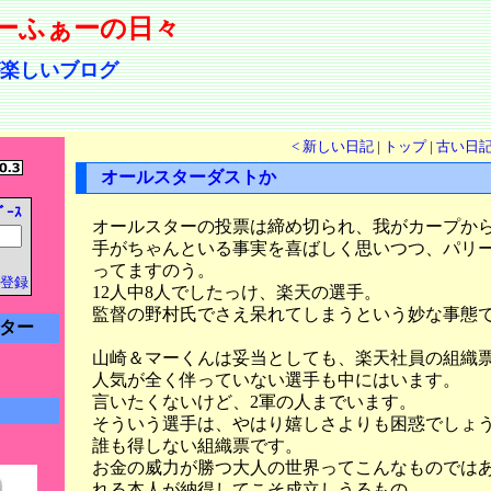
ーふぁーの日々
楽しいブログ
< 新しい日記
|
トップ
|
古い日記
オールスターダストか
ﾞｰｽ
オールスターの投票は締め切られ、我がカープか
手がちゃんといる事実を喜ばしく思いつつ、パリ
ってますのう。
登録
12人中8人でしたっけ、楽天の選手。
監督の野村氏でさえ呆れてしまうという妙な事態
ター
山崎＆マーくんは妥当としても、楽天社員の組織
人気が全く伴っていない選手も中にはいます。
言いたくないけど、2軍の人までいます。
そういう選手は、やはり嬉しさよりも困惑でしょ
誰も得しない組織票です。
お金の威力が勝つ大人の世界ってこんなものでは
れる本人が納得してこそ成立しうるもの。