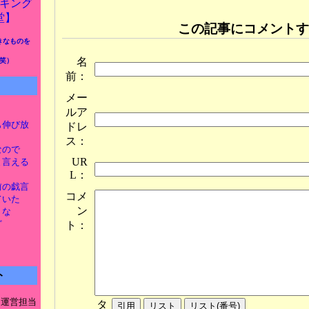
この記事にコメントす
きなものを
名
笑）
前：
メー
ルア
とも伸び放
ドレ
ス：
なので
UR
新と言える
L：
け前の戯言
コメ
ていた
ン
うな
ど
ト：
ト
ト運営担当
タ