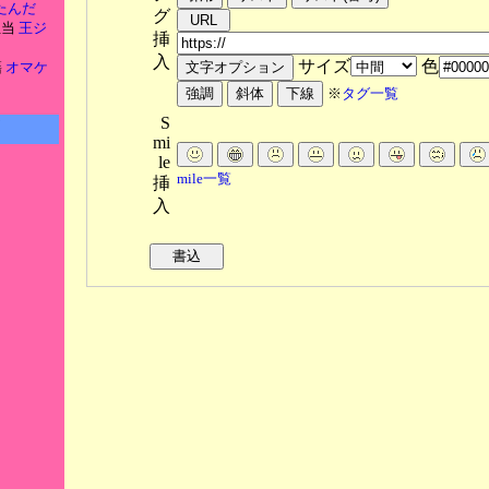
たんだ
グ
担当
王ジ
挿
入
サイズ
色
籍
オマケ
※
タグ一覧
S
mi
le
mile一覧
挿
入