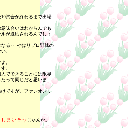
10試合が終わるまで出場
の意味合いはわからんでも
ールが適応されるんでしょ
なる･･･やはりプロ野球の
ない。
すよ。
ます。
個人でできることには限界
したって同じだと思いま
わけですが、ファンオンリ
てしまいそう
じゃんか。