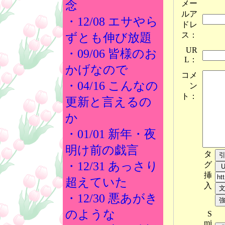
メー
念
ルア
・12/08 エサやら
ドレ
ス：
ずとも伸び放題
UR
・09/06 皆様のお
L：
かげなので
コメ
・04/16 こんなの
ン
ト：
更新と言えるの
か
・01/01 新年・夜
明け前の戯言
タ
・12/31 あっさり
グ
挿
超えていた
入
・12/30 悪あがき
のような
S
mi