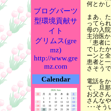
何とか
ブログパーツ
まあ、
型環境貢献サ
ってら
母の入院
イト
主治医
グリムス(gre
「患者に
でしたか
mz)
ーンと全
http://www.gre
患者と一
mz.com
さそう
Calendar
電話を
て、旦
2026 Jun
お父さ
日
月
火
水
木
金
土
1
2
3
4
5
6
さんな
7
8
9
10
11
12
13
･･･そ
14
15
16
17
18
19
20
21
22
23
24
25
26
27