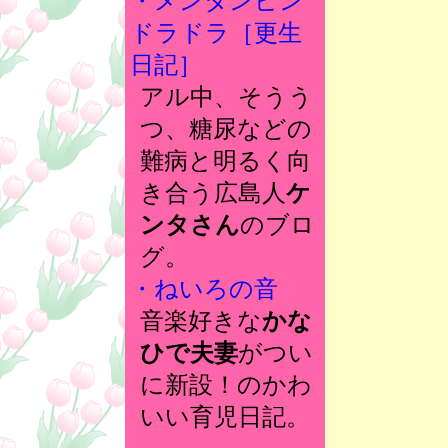
・メンタンピン
ドラドラ［更生
日記］
アル中、そうう
つ、糖尿などの
難病と明るく向
き合う広島人
ケ
ンタさん
のブロ
グ。
・ねいろの音
音楽好きな
かな
ひで夫妻
がつい
に新設！のかわ
いい育児日記。