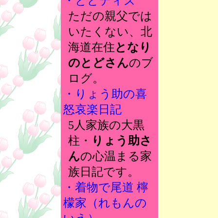
・とどディズ
ただの親父では
いたくない、北
海道在住
となり
のとどさん
のブ
ログ。
・りょう助の喜
怒哀楽日記
5人家族の大黒
柱・
りょう助さ
ん
の心温まる家
族日記です。
・着物で尾道 檸
檬家（れもんの