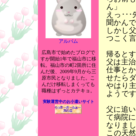
ん」
えっ･･
聞かん
しかし
つこく
アルバム
広島市で始めたブログで
帰ると
すが開始1年で福山市に移
父は主
転。福山市の町2箇所に住
仕事と
んだ後、2009年9月から三
せたら
原市民となりました。こ
やはり
んだけ移転しまくっても
職種はずっとカテキョ。
ようで
実験運営中のお小遣いサイト
父に追い
て病院
なりまし
この天然