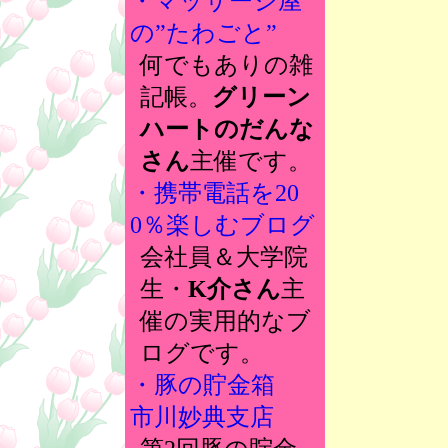
・マッサージ屋
の”たわごと”
何でもありの雑
記帳。
グリーン
ハートのだんな
さん
主催です。
・携帯電話を20
0％楽しむブログ
会社員＆大学院
生・
K介さん
主
催の実用的なブ
ログです。
・豚の貯金箱
市川妙典支店