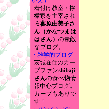
いえ）
着付け教室・檸
檬家を主宰され
る
蓼原由美子さ
ん（かなつまは
はさん）
の素敵
なブログ。
・雑学的ブログ
茨城在住のカー
プファン
shibaji
さん
の食べ物情
報中心ブログ。
カープもありで
す！