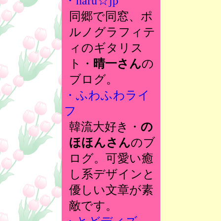
・haru☆jp
同郷で同窓、ポ
ルノグラフィテ
ィのギタリス
ト・
晴一さん
の
ブログ。
・ふわふわライ
フ
韓流大好き・
の
ほほんさん
のブ
ログ。可愛い癒
し系デザインと
優しい文章が素
敵です。