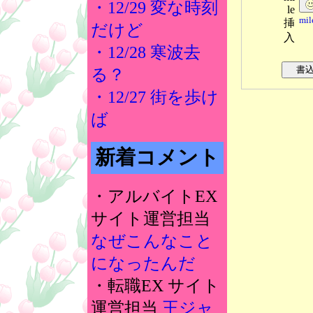
・12/29 変な時刻
le
mi
挿
だけど
入
・12/28 寒波去
る？
・12/27 街を歩け
ば
新着コメント
・アルバイトEX
サイト運営担当
なぜこんなこと
になったんだ
・転職EX サイト
運営担当
王ジャ