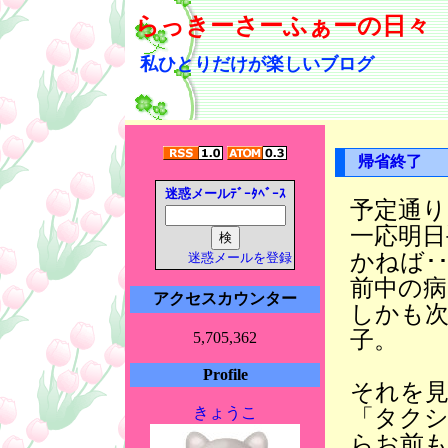
らっきーさーふぁーの日々
私ひとりだけが楽しいブログ
帰省終了
迷惑メールﾃﾞｰﾀﾍﾞｰｽ
予定通り
一応明日
かねば･
迷惑メールを登録
前中の
アクセスカウンター
しかも次
子。
5,705,362
Profile
それを
きょうこ
「タク
らお前