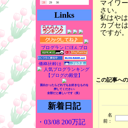
マイワ
28
29
30
さい。
Links
私はやは
カブセは
ですが
この記事へ
面白かったらどれでもお好きなものを
押してください♪
全部だと嬉しいです（笑）
新着日記
名
・03/08 200万記
前：