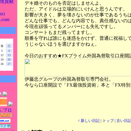
境貢献
デキ婚そのものを否定はしませんよ。
ただ、アイドルは立場的にいけんと思うんです。
z)
影響が大きく、夢を壊さないのが仕事であるうち
z.com
どんな仕事でも、どんな内容でも、責任感ないの
今現在頑張ってるメンバーにも失礼ですし。
コンサートもまだ残ってますし。
順番を守れば誰にも迷惑をかけず、普通に祝福し
うじゃないほうを選びますかねぇ。
金
土
5
6
今日のおすすめ★FXプライム外国為替取引口座開
12
13
19
20
26
27
伊藤忠グループの外国為替取引専門会社。
今なら口座開設で「FX最強投資術」本と「FX特
< 新しい日記
|
トップ
|
古い日記