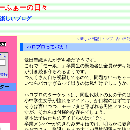
ーふぁーの日々
楽しいブログ
< 新しい日記
|
トップ
|
古い日記
ハロプロってバカ！
ﾞｰｽ
飯田圭織さんがデキ婚だそうです。
これで「モー娘。」卒業生の既婚者は全員がデキ
が引き続き守られるようです。
登録
つんくさん自ら祝福してるので、問題ないっちゃ
いつらバカすぎるって思うのは私だけでしょうか
ター
ハロプロのターゲットは、同世代以下の女の子の
小中学生女子が憧れるアイドル、が目標のはずで
そうは言いつつ、モーヲタと呼ばれる男性ファン
すが、それらは付属的な存在でしょう。
基本は子供たちのアイドルのはずです。
卒業メンバーがのきなみデキ婚では、明らかに教
ただでさえ、脱退した人の大半が男性問題って情