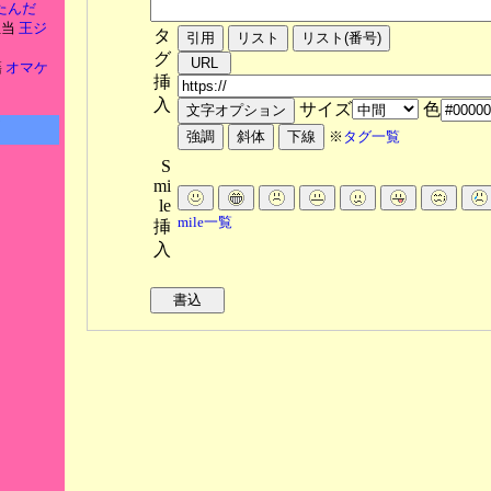
たんだ
担当
王ジ
タ
グ
籍
オマケ
挿
入
サイズ
色
※
タグ一覧
S
mi
le
mile一覧
挿
入