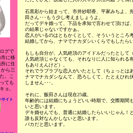
石黒彩から始まって、市井紗耶香、平家みちよ、
田さん･･･もう少し考えましょうよ。
だってデキ婚って、下品を承知で言わせて頂けば
の結果じゃないですかぁ。
恋人がいるのはともかくとして、そういうところ
結婚してから、ナマでナカダシいくらでもしたら
ログで
もしも自分が、人気絶頂のアイドルだったとして
山市に移
人気絶頂じゃなくても、それなりに人に知られる
箇所に住
もありえんけど）。
月から三
それでラブラブな恋人がいたとして（ちょっとは
た。こ
ナマでナカダシなんて、恐ろしくて、たとえひれ
っても
しません･･･。
キョ。
それに、飯田さんは現在25歳。
いサイト
年齢的には結婚にちょうどいい時期で、交際期間も
いと思います。
デキ婚せんでも、普通に結婚したらいいじゃん！
誰も反対なんかしないと思います。
バカだと思います。