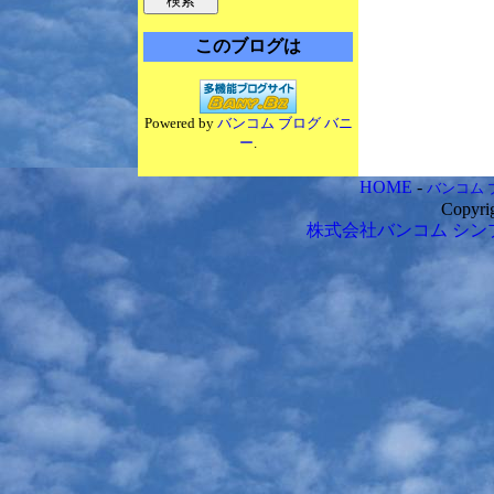
このブログは
Powered by
バンコム ブログ バニ
ー
.
HOME
-
バンコム 
Copyri
株式会社バンコム
シン