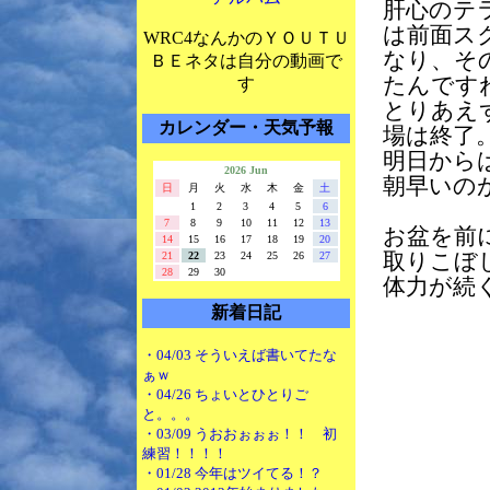
肝心のテ
は前面ス
WRC4なんかのＹＯＵＴＵ
なり、そ
ＢＥネタは自分の動画で
たんです
す
とりあえ
カレンダー・天気予報
場は終了
明日から
2026 Jun
朝早いの
日
月
火
水
木
金
土
1
2
3
4
5
6
7
8
9
10
11
12
13
お盆を前
14
15
16
17
18
19
20
21
22
23
24
25
26
27
取りこぼ
28
29
30
体力が続
新着日記
・04/03 そういえば書いてたな
ぁｗ
・04/26 ちょいとひとりご
と。。。
・03/09 うおおぉぉぉ！！ 初
練習！！！！
・01/28 今年はツイてる！？