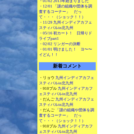
・01/02 2013年始まりました
・12/01 「謎の組織や団体を調
査するコーナー」 だっ
て・・・（ショック！！）
・11/29 九州インディアカフェ
スティバルin北九州
・05/16 初カート！ 日帰りド
ライブpart1
・02/02 リンガーの決断
・01/01 明けました！ ヨ〜〜
イどん！！
新着コメント
・リョウ
九州インディアカフェ
スティバルin北九州
・910ブル
九州インディアカフ
ェスティバルin北九州
・だんご
九州インディアカフェ
スティバルin北九州
・だんご
「謎の組織や団体を調
査するコーナー」 だっ
て・・・（ショック！！）
・910ブル
九州インディアカフ
ェスティバルin北九州