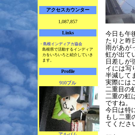
アクセスカウンター
1,087,857
Links
今日も午
たりと昨
・島根インディアカ協会
雨があが
島根県で活動するインディア
虹が出て
カをいろいろと紹介していき
ます。
日差しが
イには写
Profile
半減して
実際には
910ブル
二重目の
二重の虹
ですね。
今日は特
もし二重
てくださ
アルバム