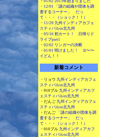
・01/02 2013年始まりました
・12/01 「謎の組織や団体を調
査するコーナー」 だっ
て・・・（ショック！！）
・11/29 九州インディアカフェ
スティバルin北九州
・05/16 初カート！ 日帰りド
ライブpart1
・02/02 リンガーの決断
・01/01 明けました！ ヨ〜〜
イどん！！
新着コメント
・リョウ
九州インディアカフェ
スティバルin北九州
・910ブル
九州インディアカフ
ェスティバルin北九州
・だんご
九州インディアカフェ
スティバルin北九州
・だんご
「謎の組織や団体を調
査するコーナー」 だっ
て・・・（ショック！！）
・910ブル
九州インディアカフ
ェスティバルin北九州