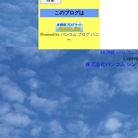
このブログは
Powered by
バンコム ブログ バニ
ー
.
HOME
-
バンコム 
Copyri
株式会社バンコム
シン