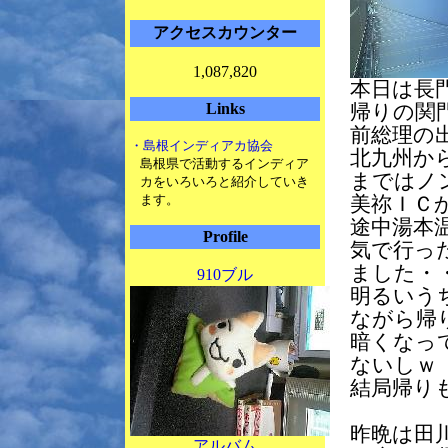
アクセスカウンター
1,087,820
本日は長
Links
帰りの関
前総理の
・島根インディアカ協会
北九州か
島根県で活動するインディア
まではノ
カをいろいろと紹介していき
ます。
美祢ＩＣ
途中湯本
Profile
気で行っ
ました・
910ブル
明るいう
ながら帰
暗くなっ
ないしｗ
結局帰り
昨晩は田
アルバム