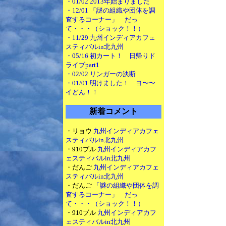
・01/02 2013年始まりました
・12/01 「謎の組織や団体を調
査するコーナー」 だっ
て・・・（ショック！！）
・11/29 九州インディアカフェ
スティバルin北九州
・05/16 初カート！ 日帰りド
ライブpart1
・02/02 リンガーの決断
・01/01 明けました！ ヨ〜〜
イどん！！
新着コメント
・リョウ
九州インディアカフェ
スティバルin北九州
・910ブル
九州インディアカフ
ェスティバルin北九州
・だんご
九州インディアカフェ
スティバルin北九州
・だんご
「謎の組織や団体を調
査するコーナー」 だっ
て・・・（ショック！！）
・910ブル
九州インディアカフ
ェスティバルin北九州