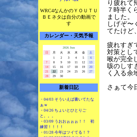
り疲れて
７時半く
WRC4なんかのＹＯＵＴＵ
ました。
ＢＥネタは自分の動画で
しげぞ〜
す
てたけど
カレンダー・天気予報
疲れすぎ
2026 Jun
対策とし
日
月
火
水
木
金
土
喉が完全
1
2
3
4
5
6
7
8
9
10
11
12
13
咳のしす
14
15
16
17
18
19
20
21
22
23
24
25
26
27
く入る余
28
29
30
さぁて今
新着日記
・04/03 そういえば書いてたな
ぁｗ
・04/26 ちょいとひとりご
と。。。
・03/09 うおおぉぉぉ！！ 初
練習！！！！
・01/28 今年はツイてる！？