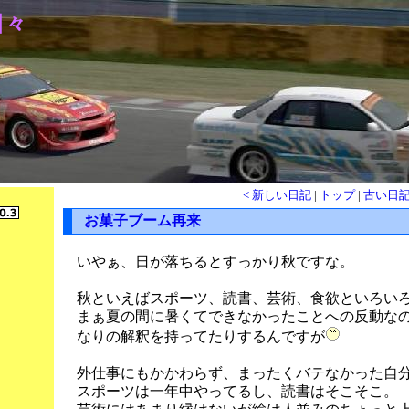
日々
< 新しい日記
|
トップ
|
古い日記
お菓子ブーム再来
いやぁ、日が落ちるとすっかり秋ですな。
秋といえばスポーツ、読書、芸術、食欲といろい
まぁ夏の間に暑くてできなかったことへの反動な
なりの解釈を持ってたりするんですが
外仕事にもかかわらず、まったくバテなかった自
スポーツは一年中やってるし、読書はそこそこ。