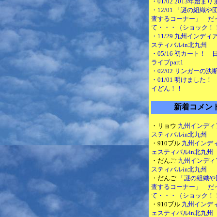
・01/02 2013年始ま
・12/01 「謎の組織
査するコーナー」 だ
て・・・（ショック！
・11/29 九州インデ
スティバルin北九州
・05/16 初カート！
ライブpart1
・02/02 リンガーの決
・01/01 明けました
イどん！！
新着コメン
・リョウ
九州インディ
スティバルin北九州
・910ブル
九州インデ
ェスティバルin北九州
・だんご
九州インディ
スティバルin北九州
・だんご
「謎の組織や
査するコーナー」 だ
て・・・（ショック！
・910ブル
九州インデ
ェスティバルin北九州