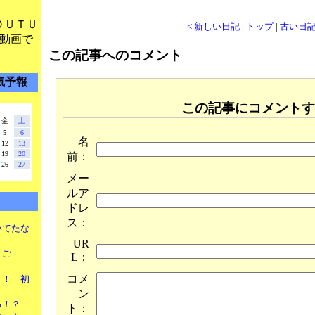
ＯＵＴＵ
< 新しい日記
|
トップ
|
古い日記
動画で
この記事へのコメント
気予報
この記事にコメントす
金
土
5
6
名
12
13
19
20
前：
26
27
メー
ルア
ドレ
ス：
書いてたな
UR
りご
L：
コメ
ぉ！！ 初
ン
る！？
ト：