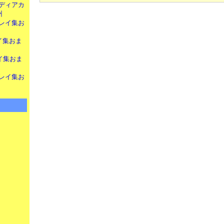
ディアカ
州
レイ集お
イ集おま
イ集おま
レイ集お