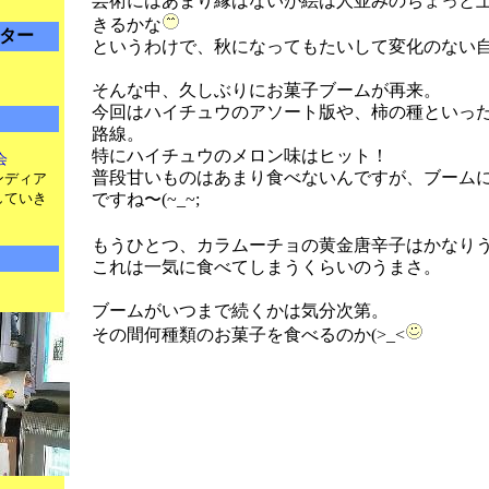
芸術にはあまり縁はないが絵は人並みのちょっと
きるかな
ゞ
ター
というわけで、秋になってもたいして変化のない
そんな中、久しぶりにお菓子ブームが再来。
今回はハイチュウのアソート版や、柿の種といっ
路線。
特にハイチュウのメロン味はヒット！
会
普段甘いものはあまり食べないんですが、ブーム
ンディア
していき
ですね〜(~_~;
もうひとつ、カラムーチョの黄金唐辛子はかなり
これは一気に食べてしまうくらいのうまさ。
ブームがいつまで続くかは気分次第。
その間何種類のお菓子を食べるのか(>_<