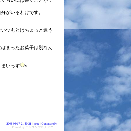
上くらいには書くことがで
自分がいるわけです。
たいつもとはちょっと違う
にはまったお菓子は別なん
うまいっす
v
2008 09/17 21:50:21
|
none
|
Comment(0)
Powerd by バンコム ブログ バニー