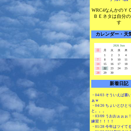
WRC4なんかのＹ
ＢＥネタは自分の
す
カレンダー・天
2026 Jun
日
月
火
水
木
1
2
3
4
7
8
9
10
11
14
15
16
17
18
21
22
23
24
25
28
29
30
新着日記
・04/03 そういえば
ぁｗ
・04/26 ちょいとひと
と。。。
・03/09 うおおぉぉ
練習！！！！
・01/28 今年はツイて