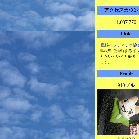
アクセスカウン
1,087,770
Links
・島根インディアカ協
島根県で活動するイ
カをいろいろと紹介
ます。
Profile
910ブル
アルバム