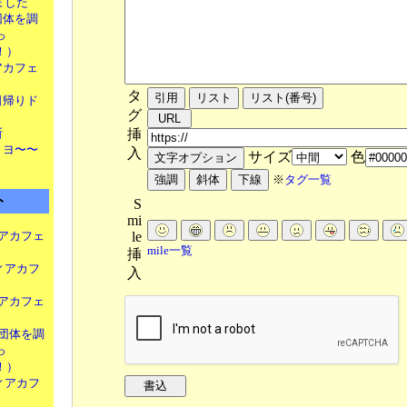
りました
や団体を調
っ
！）
ィアカフェ
タ
 日帰りド
グ
挿
断
！ ヨ〜〜
入
サイズ
色
※
タグ一覧
ト
S
mi
le
アカフェ
mile一覧
挿
ィアカフ
入
アカフェ
団体を調
っ
！）
ィアカフ