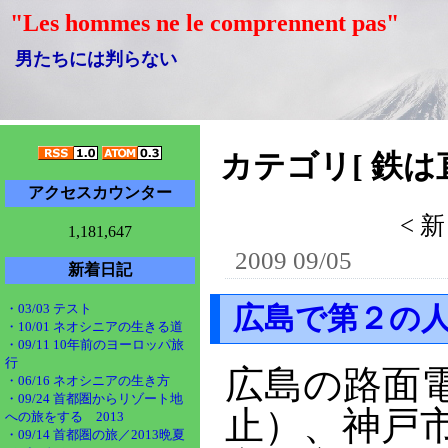
"Les hommes ne le comprennent pas"
男たちには判らない
カテゴリ[ 鉄は直
アクセスカウンター
< 
1,181,647
2009 09/05
新着日記
・03/03 テスト
広島で第２の
・10/01 ネオシニアの生きる道
・09/11 10年前のヨーロッパ旅
行
広島の路面電
・06/16 ネオシニアの生き方
・09/24 首都圏からリゾート地
止）、神戸市
への旅をする 2013
・09/14 首都圏の旅／2013晩夏