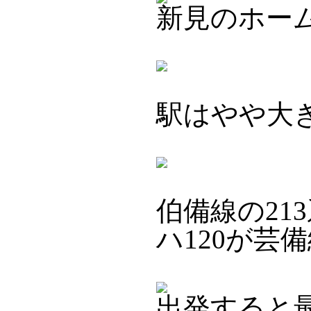
新見のホー
駅はやや大
伯備線の21
ハ120が芸
出発すると