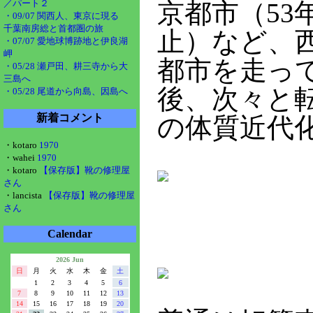
／パート２
京都市（53
・09/07 関西人、東京に現る
千葉南房総と首都圏の旅
止）など、
・07/07 愛地球博跡地と伊良湖
岬
都市を走っ
・05/28 瀬戸田、耕三寺から大
三島へ
後、次々と
・05/28 尾道から向島、因島へ
新着コメント
の体質近代
・kotaro
1970
・wahei
1970
・kotaro
【保存版】靴の修理屋
さん
・lancista
【保存版】靴の修理屋
さん
Calendar
2026 Jun
日
月
火
水
木
金
土
1
2
3
4
5
6
7
8
9
10
11
12
13
14
15
16
17
18
19
20