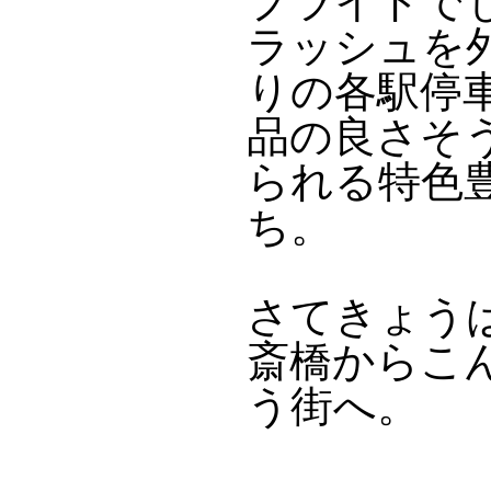
プライドで
ラッシュを
りの各駅停
品の良さそ
られる特色
ち。
さてきょう
斎橋からこ
う街へ。