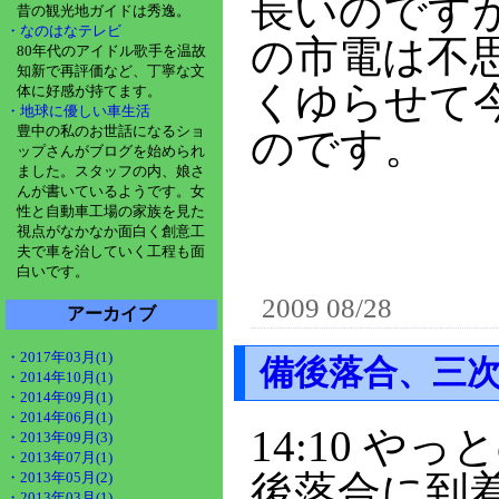
長いのです
昔の観光地ガイドは秀逸。
・なのはなテレビ
の市電は不
80年代のアイドル歌手を温故
知新で再評価など、丁寧な文
くゆらせて
体に好感が持てます。
・地球に優しい車生活
豊中の私のお世話になるショ
のです。
ップさんがブログを始められ
ました。スタッフの内、娘さ
んが書いているようです。女
性と自動車工場の家族を見た
視点がなかなか面白く創意工
夫で車を治していく工程も面
白いです。
2009 08/28
アーカイブ
・2017年03月(1)
備後落合、三
・2014年10月(1)
・2014年09月(1)
・2014年06月(1)
14:10 
・2013年09月(3)
・2013年07月(1)
後落合に到
・2013年05月(2)
・2013年03月(1)