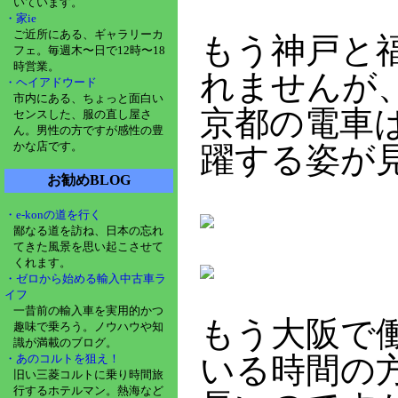
いています。
・家ie
ご近所にある、ギャラリーカ
もう神戸と
フェ。毎週木〜日で12時〜18
時営業。
れませんが
・ヘイアドウード
市内にある、ちょっと面白い
京都の電車は
センスした、服の直し屋さ
ん。男性の方ですが感性の豊
かな店です。
躍する姿が
お勧めBLOG
・e-konの道を行く
鄙なる道を訪ね、日本の忘れ
てきた風景を思い起こさせて
くれます。
・ゼロから始める輸入中古車ラ
イフ
一昔前の輸入車を実用的かつ
もう大阪で
趣味で乗ろう。ノウハウや知
識が満載のブログ。
いる時間の
・あのコルトを狙え！
旧い三菱コルトに乗り時間旅
行するホテルマン。熱海など