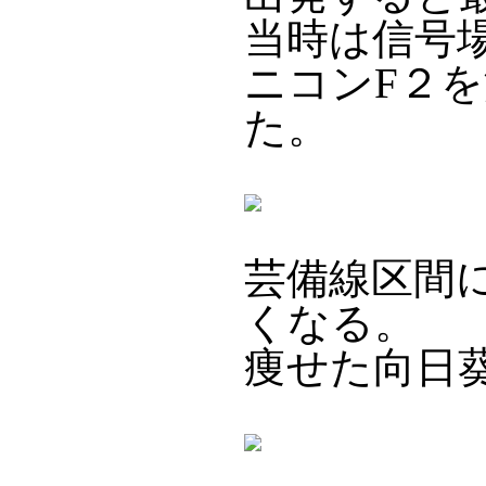
当時は信号
ニコンF２
た。
芸備線区間
くなる。
痩せた向日