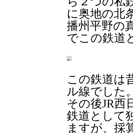
ら２つの私
に奥地の北
播州平野の
でこの鉄道
この鉄道は
ル線でした
その後JR
鉄道として
ますが、採