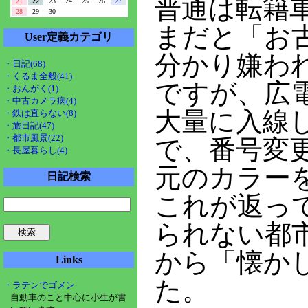
普通は転籍
21
22
23
24
25
26
27
28
29
30
まだと「お
User定義カテゴリ
分かり嫌わ
・日記(68)
・くるま全般(41)
ですが、広
・おんがく(1)
・中古カメラ病(4)
大量に入線
・鉄は直らない(8)
・旅日記(47)
・都市風景(22)
で、番号変
・長屋暮らし(4)
元のカラー
日記検索
これが返っ
られない都
から「懐か
Links
た。
・ラテンでゴメン
自動車のこと中心に小生が書