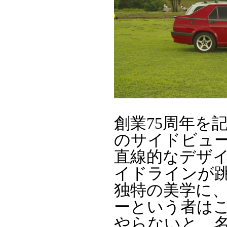
創業75周年を
のサイドビュ
直線的なデザ
イドラインが
独特の美学に
ーという者は
やらないと、