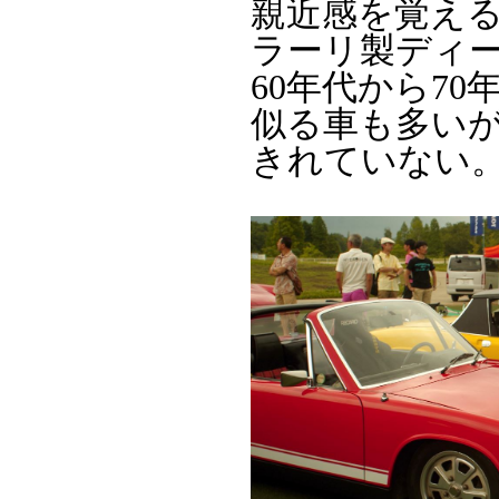
親近感を覚え
ラーリ製ディ
60年代から7
似る車も多い
きれていない