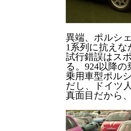
異端、ポルシェ
1系列に抗えな
試行錯誤はス
る。924以降
乗用車型ポル
だし、ドイツ
真面目だから