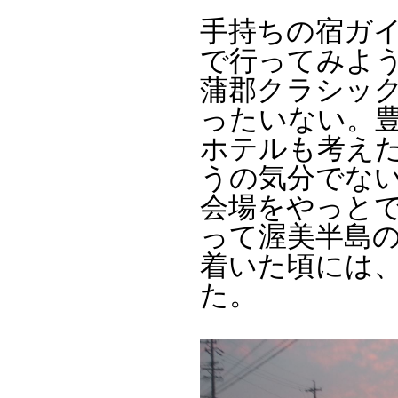
手持ちの宿ガ
で行ってみよ
蒲郡クラシッ
ったいない。
ホテルも考え
うの気分でな
会場をやっと
って渥美半島の
着いた頃には
た。