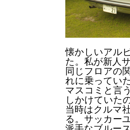
懐かしいアル
た。私が新人
同じフロアの
れに乗ってい
マスコミと言
しかけていた
当時はクルマ
る。サッカー
派手なブルース