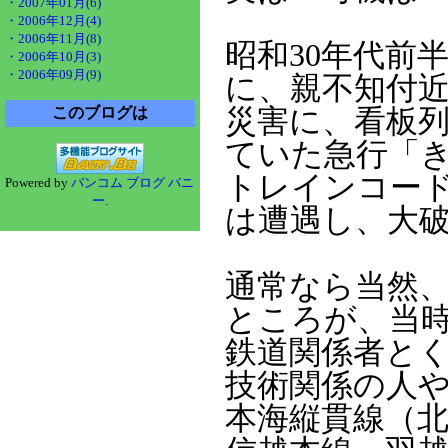
・2007年01月(6)
・2006年12月(4)
・2006年11月(8)
昭和30年代前
・2006年10月(3)
・2006年09月(9)
に、親不知付
このブログは
災害に、看板
ていた急行「
トレインコード
Powered by
バンコム ブログ バニ
ー
.
は遭遇し、大
通常なら当然
ところが、当時
鉄道関係者と
技術関係の人
本海縦貫線（