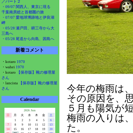
／パート２
・09/07 関西人、東京に現る
千葉南房総と首都圏の旅
・07/07 愛地球博跡地と伊良湖
岬
・05/28 瀬戸田、耕三寺から大
三島へ
・05/28 尾道から向島、因島へ
新着コメント
・kotaro
1970
・wahei
1970
・kotaro
【保存版】靴の修理屋
さん
・lancista
【保存版】靴の修理屋
今年の梅雨は
さん
その原因を、
Calendar
５月も陽気が
2026 Jun
梅雨の入りは
日
月
火
水
木
金
土
1
2
3
4
5
6
た。
7
8
9
10
11
12
13
14
15
16
17
18
19
20