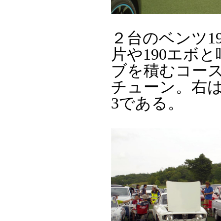
２台のベンツ1
片や190エボ
ブを積むコー
チューン。右は
3である。