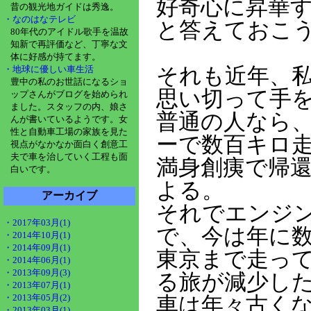
好奇心に昇華
昔の観光地ガイドは秀逸。
・なのはなテレビ
と答えておこ
80年代のアイドル歌手を温故
知新で再評価など、丁寧な文
体に好感が持てます。
・地球に優しい車生活
それも近年、
豊中の私のお世話になるショ
思い切って手
ップさんがブログを始められ
ました。スタッフの内、娘さ
普通の人なら
んが書いているようです。女
性と自動車工場の家族を見た
ーで数百キロ
視点がなかなか面白く創意工
夫で車を治していく工程も面
満身創痍で帰
白いです。
よる。
アーカイブ
それでエンジ
・2017年03月(1)
で、今は年に
・2014年10月(1)
・2014年09月(1)
東京まで走っ
・2014年06月(1)
・2013年09月(3)
る旅が減少し
・2013年07月(1)
・2013年05月(2)
車は年々古く
・2013年03月(1)