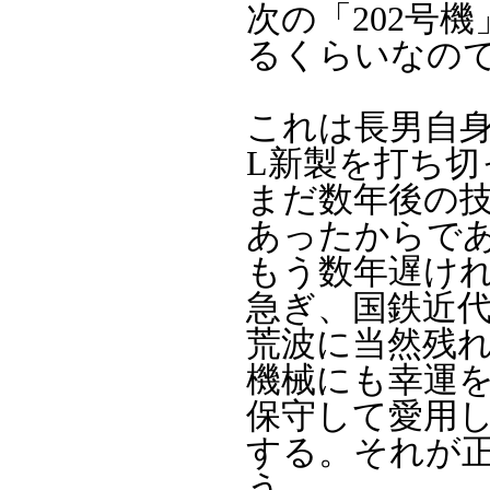
次の「202号
るくらいなの
これは長男自
L新製を打ち切
まだ数年後の
あったからで
もう数年遅けれ
急ぎ、国鉄近
荒波に当然残
機械にも幸運
保守して愛用
する。それが
う。