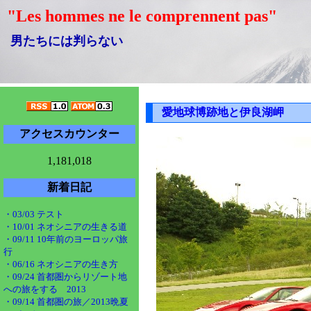
"Les hommes ne le comprennent pas"
男たちには判らない
愛地球博跡地と伊良湖岬
アクセスカウンター
1,181,018
新着日記
・03/03 テスト
・10/01 ネオシニアの生きる道
・09/11 10年前のヨーロッパ旅
行
・06/16 ネオシニアの生き方
・09/24 首都圏からリゾート地
への旅をする 2013
・09/14 首都圏の旅／2013晩夏