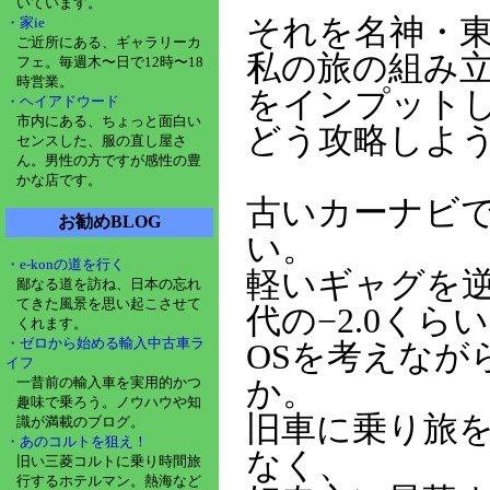
いています。
それを名神・
・家ie
ご近所にある、ギャラリーカ
私の旅の組み立
フェ。毎週木〜日で12時〜18
時営業。
をインプット
・ヘイアドウード
市内にある、ちょっと面白い
どう攻略しよ
センスした、服の直し屋さ
ん。男性の方ですが感性の豊
かな店です。
古いカーナビ
お勧めBLOG
い。
・e-konの道を行く
軽いギャグを
鄙なる道を訪ね、日本の忘れ
てきた風景を思い起こさせて
代の−2.0くら
くれます。
・ゼロから始める輸入中古車ラ
OSを考えなが
イフ
一昔前の輸入車を実用的かつ
か。
趣味で乗ろう。ノウハウや知
旧車に乗り旅
識が満載のブログ。
・あのコルトを狙え！
なく、
旧い三菱コルトに乗り時間旅
行するホテルマン。熱海など