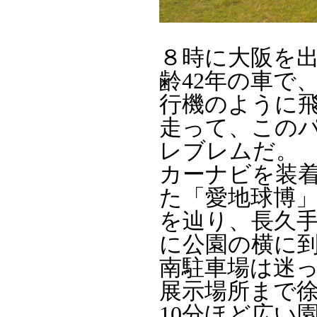
８時に大阪を出
齢42年の車で
行機のように
走って、この
レブレムだ。
カーナビを装着
た「愛地球博
を辿り、長久
に公園の横に
南駐車場は迷
展示場所まで
10分ほど広い