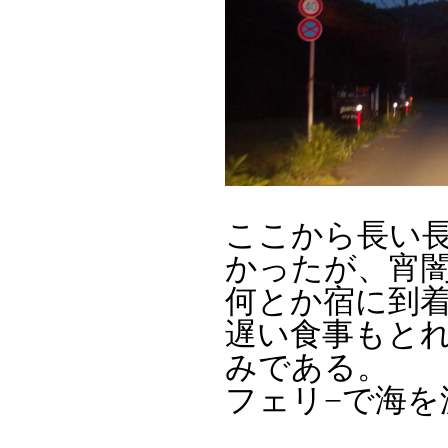
ここから長い
かったが、宵
何とか宿に到
遅い食事もと
みである。
フェリ−で海を