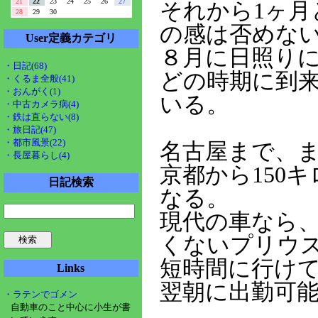
21
22
23
24
25
26
27
それから1ヶ月
28
29
30
の感は否めな
User定義カテゴリ
８月に日照り
・日記(68)
どの時期に到
・くるま全般(41)
・おんがく(1)
いる。
・中古カメラ病(4)
・鉄は直らない(8)
・旅日記(47)
・都市風景(22)
名古屋まで、
・長屋暮らし(4)
京都から150
日記検索
なる。
現代の車なら、
くないプリウ
短時間に行け
Links
翌朝に出勤可
・ラテンでゴメン
自動車のこと中心に小生が書