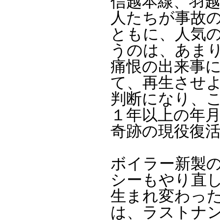
信越本線、羽
人たちが事故
ともに、人気の
うのは、あま
痛恨の出来事
て、再生させ
判断になり、
１年以上の年
奇跡の現役復
ボイラー新製
シーもやり直
生まれ変わっ
は、ラストナン