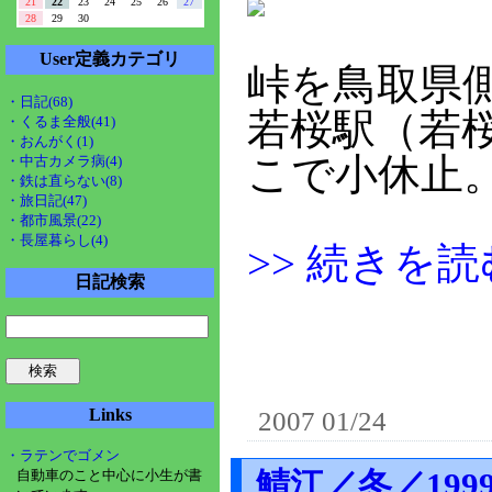
21
22
23
24
25
26
27
28
29
30
User定義カテゴリ
峠を鳥取県
・日記(68)
若桜駅（若
・くるま全般(41)
・おんがく(1)
こで小休止
・中古カメラ病(4)
・鉄は直らない(8)
・旅日記(47)
・都市風景(22)
・長屋暮らし(4)
>> 続きを読
日記検索
Links
2007 01/24
・ラテンでゴメン
鯖江／冬／199
自動車のこと中心に小生が書