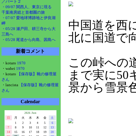
／パート２
・09/07 関西人、東京に現る
千葉南房総と首都圏の旅
・07/07 愛地球博跡地と伊良湖
中国道を西
岬
・05/28 瀬戸田、耕三寺から大
北に国道で
三島へ
・05/28 尾道から向島、因島へ
新着コメント
この峠への
・kotaro
1970
・wahei
1970
まで実に5
・kotaro
【保存版】靴の修理屋
さん
景から雪景
・lancista
【保存版】靴の修理屋
さん
Calendar
2026 Jun
日
月
火
水
木
金
土
1
2
3
4
5
6
7
8
9
10
11
12
13
14
15
16
17
18
19
20