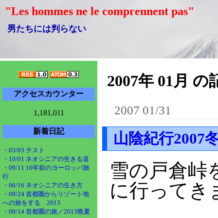
"Les hommes ne le comprennent pas"
男たちには判らない
2007年 01月 の
アクセスカウンター
2007 01/31
1,181,011
新着日記
山陰紀行200
・03/03 テスト
・10/01 ネオシニアの生きる道
雪の戸倉峠
・09/11 10年前のヨーロッパ旅
行
に行ってき
・06/16 ネオシニアの生き方
・09/24 首都圏からリゾート地
への旅をする 2013
・09/14 首都圏の旅／2013晩夏