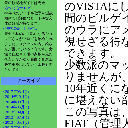
のVISTA
昔の観光地ガイドは秀逸。
・なのはなテレビ
80年代のアイドル歌手を温故
間のビルゲ
知新で再評価など、丁寧な文
体に好感が持てます。
のウラにア
・地球に優しい車生活
豊中の私のお世話になるショ
視せざる得
ップさんがブログを始められ
ました。スタッフの内、娘さ
んが書いているようです。女
できます。
性と自動車工場の家族を見た
視点がなかなか面白く創意工
少数派のマ
夫で車を治していく工程も面
白いです。
りませんが
アーカイブ
10年近く
・2017年03月(1)
に堪えない
・2014年10月(1)
・2014年09月(1)
・2014年06月(1)
この写真は、1
・2013年09月(3)
・2013年07月(1)
FIAT（管
・2013年05月(2)
・2013年03月(1)