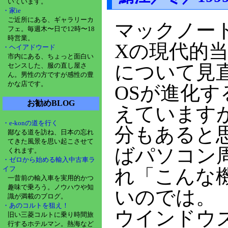
いています。
・家ie
ご近所にある、ギャラリーカ
マックノー
フェ。毎週木〜日で12時〜18
時営業。
Xの現代的当
・ヘイアドウード
市内にある、ちょっと面白い
について見
センスした、服の直し屋さ
ん。男性の方ですが感性の豊
かな店です。
OSが進化
お勧めBLOG
えています
・e-konの道を行く
分もあると
鄙なる道を訪ね、日本の忘れ
てきた風景を思い起こさせて
ばパソコン
くれます。
・ゼロから始める輸入中古車ラ
イフ
れ「こんな
一昔前の輸入車を実用的かつ
趣味で乗ろう。ノウハウや知
いのでは。
識が満載のブログ。
・あのコルトを狙え！
ウインドウ
旧い三菱コルトに乗り時間旅
行するホテルマン。熱海など