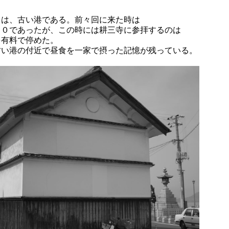
田は、古い港である。前々回に来た時は
５０であったが、この時には耕三寺に参拝するのは
を有料で停めた。
古い港の付近で昼食を一家で摂った記憶が残っている。