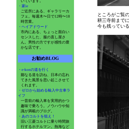
いています。
・家ie
ご近所にある、ギャラリーカ
ところがご覧
フェ。毎週木〜日で12時〜18
耕三寺前まで
時営業。
今も残ってい
・ヘイアドウード
市内にある、ちょっと面白い
センスした、服の直し屋さ
ん。男性の方ですが感性の豊
かな店です。
お勧めBLOG
・e-konの道を行く
鄙なる道を訪ね、日本の忘れ
てきた風景を思い起こさせて
くれます。
・ゼロから始める輸入中古車ラ
イフ
一昔前の輸入車を実用的かつ
趣味で乗ろう。ノウハウや知
識が満載のブログ。
・あのコルトを狙え！
旧い三菱コルトに乗り時間旅
行するホテルマン。熱海など