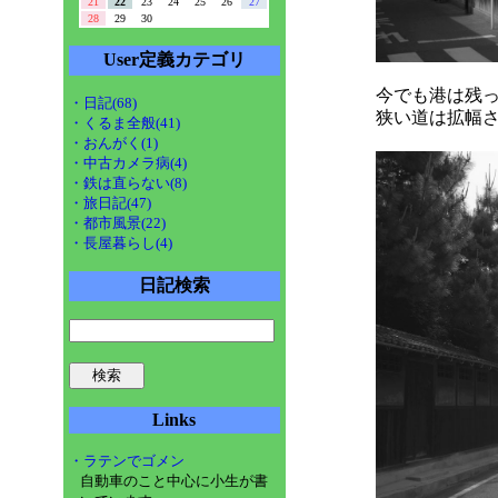
21
22
23
24
25
26
27
28
29
30
User定義カテゴリ
今でも港は残
・日記(68)
狭い道は拡幅
・くるま全般(41)
・おんがく(1)
・中古カメラ病(4)
・鉄は直らない(8)
・旅日記(47)
・都市風景(22)
・長屋暮らし(4)
日記検索
Links
・ラテンでゴメン
自動車のこと中心に小生が書