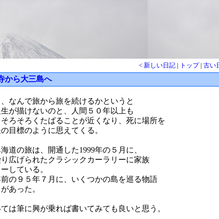
< 新しい日記
|
トップ
|
古い日
寺から大三島へ
て、なんで旅から旅を続けるかというと
人生が描けないのと、人間５０年以上も
、そろそろくたばることが近くなり、死に場所を
後の目標のように思えてくる。
海道の旅は、開通した1999年の５月に、
繰り広げられたクラシックカーラリーに家族
リーしている。
年前の９５年７月に、いくつかの島を巡る物語
とがあった。
いては筆に興が乗れば書いてみても良いと思う。