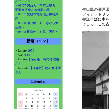
／パート２
・09/07 関西人、東京に現る
生口島の瀬戸
千葉南房総と首都圏の旅
フィアット８
・07/07 愛地球博跡地と伊良湖
岬
参道そばに車
・05/28 瀬戸田、耕三寺から大
そして、この
三島へ
・05/28 尾道から向島、因島へ
新着コメント
・kotaro
1970
・wahei
1970
・kotaro
【保存版】靴の修理屋
さん
・lancista
【保存版】靴の修理屋
さん
Calendar
2026 Jun
日
月
火
水
木
金
土
1
2
3
4
5
6
7
8
9
10
11
12
13
14
15
16
17
18
19
20