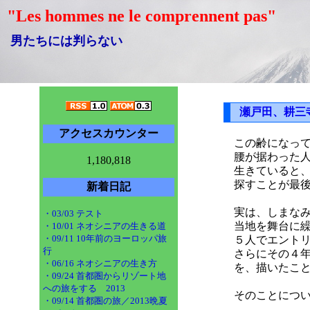
"Les hommes ne le comprennent pas"
男たちには判らない
瀬戸田、耕三
アクセスカウンター
この齢になっ
腰が据わった
1,180,818
生きていると
探すことが最
新着日記
実は、しまなみ
・03/03 テスト
当地を舞台に
・10/01 ネオシニアの生きる道
・09/11 10年前のヨーロッパ旅
５人でエント
行
さらにその４
・06/16 ネオシニアの生き方
を、描いたこ
・09/24 首都圏からリゾート地
への旅をする 2013
そのことにつ
・09/14 首都圏の旅／2013晩夏