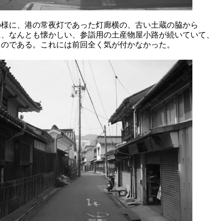
の様に、港の常夜灯であった灯廊横の、古い土蔵の脇から
に、なんとも懐かしい、参詣用の土産物屋小路が続いていて、
るのである。これには前回全く気が付かなかった。