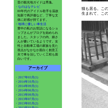
昔の観光地ガイドは秀逸。
・なのはなテレビ
猫も居る。こ
80年代のアイドル歌手を温故
生まれて、こ
知新で再評価など、丁寧な文
体に好感が持てます。
・地球に優しい車生活
豊中の私のお世話になるショ
ップさんがブログを始められ
ました。スタッフの内、娘さ
んが書いているようです。女
性と自動車工場の家族を見た
視点がなかなか面白く創意工
夫で車を治していく工程も面
白いです。
アーカイブ
・2017年03月(1)
・2014年10月(1)
・2014年09月(1)
・2014年06月(1)
・2013年09月(3)
・2013年07月(1)
・2013年05月(2)
・2013年03月(1)