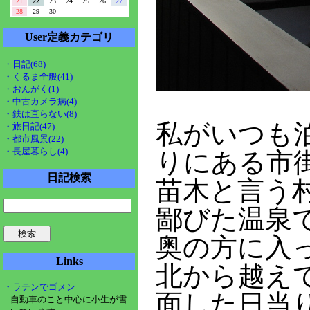
21
22
23
24
25
26
27
28
29
30
User定義カテゴリ
・日記(68)
・くるま全般(41)
・おんがく(1)
・中古カメラ病(4)
・鉄は直らない(8)
私がいつも
・旅日記(47)
・都市風景(22)
・長屋暮らし(4)
りにある市
日記検索
苗木と言う
鄙びた温泉
奥の方に入
Links
北から越え
・ラテンでゴメン
面した日当
自動車のこと中心に小生が書