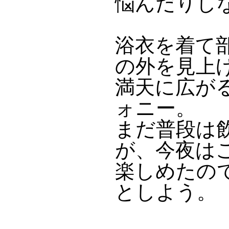
悩んだりし
浴衣を着て
の外を見上
満天に広が
ォニー。
まだ普段は
が、今夜は
楽しめたの
としよう。