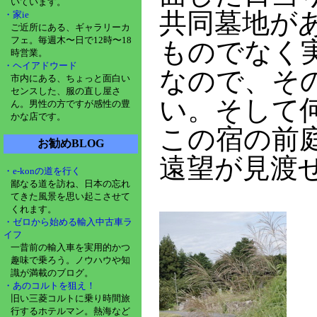
いています。
共同墓地が
・家ie
ご近所にある、ギャラリーカ
フェ。毎週木〜日で12時〜18
ものでなく
時営業。
・ヘイアドウード
なので、そ
市内にある、ちょっと面白い
センスした、服の直し屋さ
い。そして
ん。男性の方ですが感性の豊
かな店です。
この宿の前
お勧めBLOG
遠望が見渡
・e-konの道を行く
鄙なる道を訪ね、日本の忘れ
てきた風景を思い起こさせて
くれます。
・ゼロから始める輸入中古車ラ
イフ
一昔前の輸入車を実用的かつ
趣味で乗ろう。ノウハウや知
識が満載のブログ。
・あのコルトを狙え！
旧い三菱コルトに乗り時間旅
行するホテルマン。熱海など