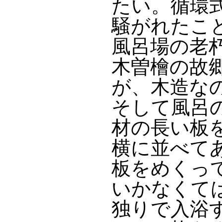
たい。循環
騒がれたこ
風呂場の老
木曽檜の故
が、木造な
そして風呂
材の長い板
横に並べて
板をめくっ
いかなくて
独りで入浴