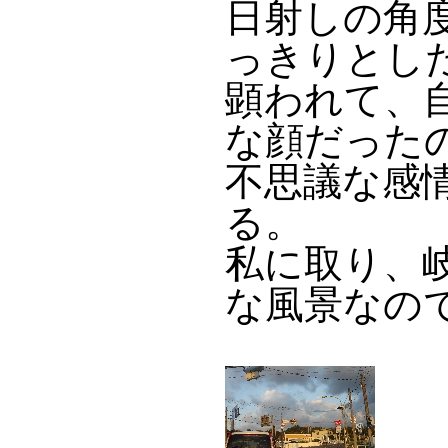
日射しの角
っきりとし
顕われて、
な顔だった
不思議な感
る。
私に取り、
な風景なの