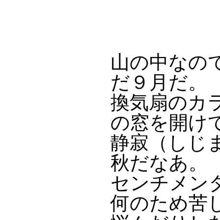
山の中なの
だ９月だ。
換気扇のカ
の窓を開け
静寂（しじ
秋だなあ。
センチメン
何のため苦