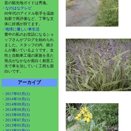
昔の観光地ガイドは秀逸。
・なのはなテレビ
80年代のアイドル歌手を温故
知新で再評価など、丁寧な文
体に好感が持てます。
・地球に優しい車生活
豊中の私のお世話になるショ
ップさんがブログを始められ
ました。スタッフの内、娘さ
んが書いているようです。女
性と自動車工場の家族を見た
視点がなかなか面白く創意工
夫で車を治していく工程も面
白いです。
アーカイブ
・2017年03月(1)
・2014年10月(1)
・2014年09月(1)
・2014年06月(1)
・2013年09月(3)
・2013年07月(1)
・2013年05月(2)
・2013年03月(1)