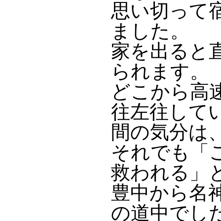
思い切って
ました。
家を出ると
られます。
どこから高
往左往して
間の気分は
それでも「
救われる」
豊中から名
の道中でし