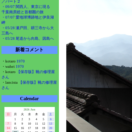
／パート２
・09/07 関西人、東京に現る
千葉南房総と首都圏の旅
・07/07 愛地球博跡地と伊良湖
岬
・05/28 瀬戸田、耕三寺から大
三島へ
・05/28 尾道から向島、因島へ
新着コメント
・kotaro
1970
・wahei
1970
・kotaro
【保存版】靴の修理屋
さん
・lancista
【保存版】靴の修理屋
さん
Calendar
2026 Jun
日
月
火
水
木
金
土
1
2
3
4
5
6
7
8
9
10
11
12
13
14
15
16
17
18
19
20