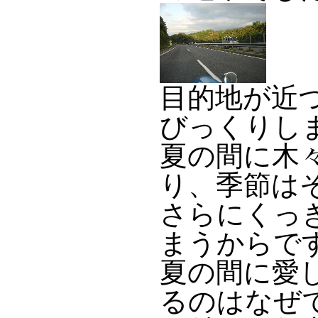
目的地が近
びっくりし
夏の間に木
り、季節は
さらにくっ
まうからで
夏の間に愛
るのはなぜ