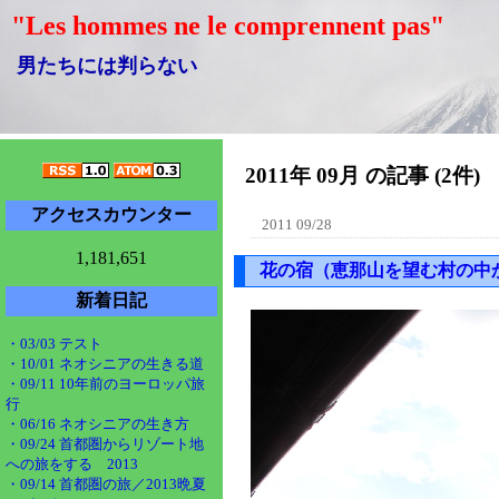
"Les hommes ne le comprennent pas"
男たちには判らない
2011年 09月 の記事 (2件)
アクセスカウンター
2011 09/28
1,181,651
花の宿（恵那山を望む村の中
新着日記
・03/03 テスト
・10/01 ネオシニアの生きる道
・09/11 10年前のヨーロッパ旅
行
・06/16 ネオシニアの生き方
・09/24 首都圏からリゾート地
への旅をする 2013
・09/14 首都圏の旅／2013晩夏