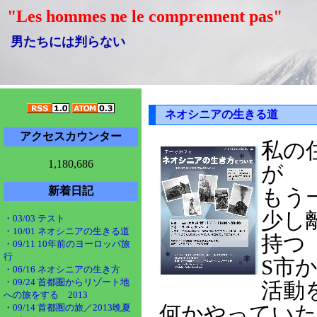
"Les hommes ne le comprennent pas"
男たちには判らない
ネオシニアの生きる道
アクセスカウンター
私の
1,180,686
が
新着日記
もう
少し
・03/03 テスト
・10/01 ネオシニアの生きる道
持つ
・09/11 10年前のヨーロッパ旅
行
S市
・06/16 ネオシニアの生き方
・09/24 首都圏からリゾート地
活動
への旅をする 2013
・09/14 首都圏の旅／2013晩夏
何かやっていた