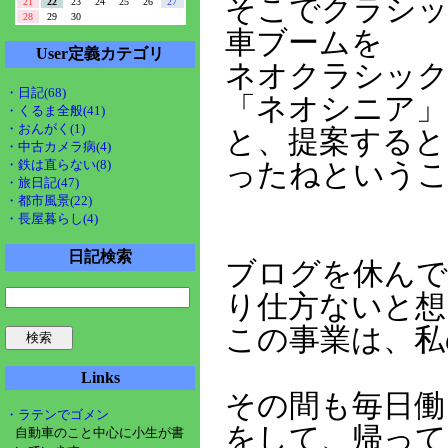
そこでクラシッ
21
22
23
24
25
26
27
28
29
30
車ブームを
User定義カテゴリ
ネオクラシック
・日記(68)
「ネオシニア」
・くるま全般(41)
・おんがく(1)
と、提案すると
・中古カメラ病(4)
・鉄は直らない(8)
ったねという
・旅日記(47)
・都市風景(22)
・長屋暮らし(4)
日記検索
ブログを休ん
り仕方ないと想
この事業は、私
Links
その間も毎日働
・ラテンでゴメン
をして、帰って
自動車のこと中心に小生が書