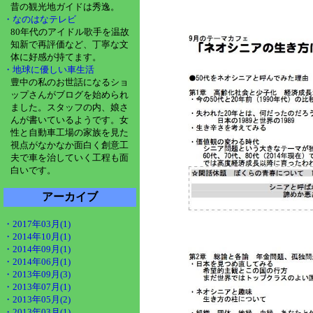
昔の観光地ガイドは秀逸。
・なのはなテレビ
80年代のアイドル歌手を温故
知新で再評価など、丁寧な文
体に好感が持てます。
・地球に優しい車生活
豊中の私のお世話になるショ
ップさんがブログを始められ
ました。スタッフの内、娘さ
んが書いているようです。女
性と自動車工場の家族を見た
視点がなかなか面白く創意工
夫で車を治していく工程も面
白いです。
アーカイブ
・2017年03月(1)
・2014年10月(1)
・2014年09月(1)
・2014年06月(1)
・2013年09月(3)
・2013年07月(1)
・2013年05月(2)
・2013年03月(1)