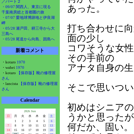
／パート２
あった。
・09/07 関西人、東京に現る
千葉南房総と首都圏の旅
・07/07 愛地球博跡地と伊良湖
岬
打ち合わせに向
・05/28 瀬戸田、耕三寺から大
三島へ
面の少し
・05/28 尾道から向島、因島へ
コワそうな女性
新着コメント
その手前の
・kotaro
1970
アナタ自身の生
・wahei
1970
・kotaro
【保存版】靴の修理屋
さん
・lancista
【保存版】靴の修理屋
そこで思いつい
さん
Calendar
初めはシニアの
2026 Jun
うかと思ったが
日
月
火
水
木
金
土
1
2
3
4
5
6
何だか、固い。
7
8
9
10
11
12
13
14
15
16
17
18
19
20