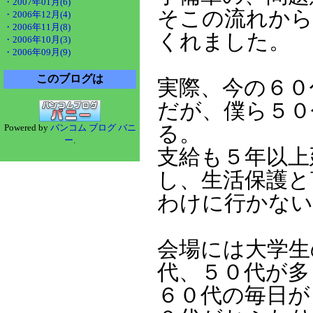
・2007年01月(6)
そこの流れから
・2006年12月(4)
・2006年11月(8)
くれました。
・2006年10月(3)
・2006年09月(9)
このブログは
実際、今の６０
だが、僕ら５０
る。
Powered by
バンコム ブログ バニ
ー
.
支給も５年以上
し、生活保護と
わけに行かない
会場には大学生
代、５０代が多
６０代の毎日が