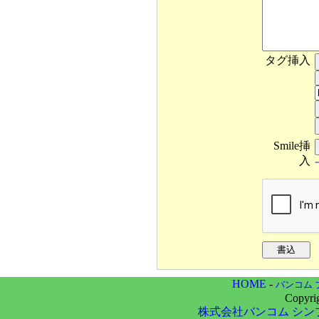
タグ挿入
Smile挿
入
HOME
-
バンコム 
Copyri
株式会社バンコム
シン