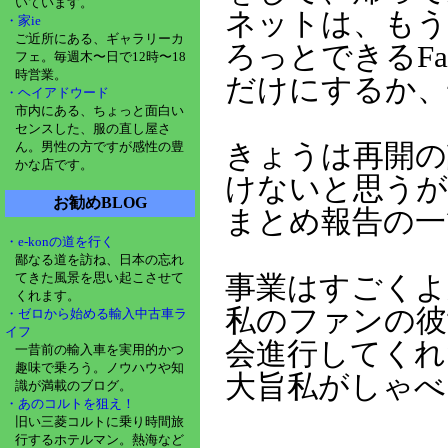
いています。
ネットは、もう
・家ie
ご近所にある、ギャラリーカ
ろっとできるFac
フェ。毎週木〜日で12時〜18
時営業。
だけにするか、
・ヘイアドウード
市内にある、ちょっと面白い
センスした、服の直し屋さ
ん。男性の方ですが感性の豊
きょうは再開の
かな店です。
けないと思うが
お勧めBLOG
まとめ報告の一
・e-konの道を行く
鄙なる道を訪ね、日本の忘れ
てきた風景を思い起こさせて
事業はすごくよ
くれます。
私のファンの彼
・ゼロから始める輸入中古車ラ
イフ
会進行してくれ
一昔前の輸入車を実用的かつ
趣味で乗ろう。ノウハウや知
大旨私がしゃべ
識が満載のブログ。
・あのコルトを狙え！
旧い三菱コルトに乗り時間旅
行するホテルマン。熱海など