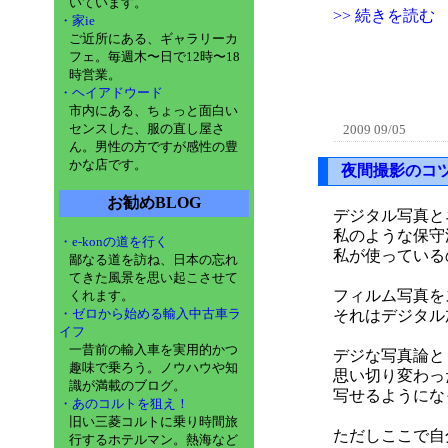
いています。
>> 続きを読む
・家ie
ご近所にある、ギャラリーカ
フェ。毎週木〜日で12時〜18
時営業。
・ヘイアドウード
市内にある、ちょっと面白い
センスした、服の直し屋さ
2009 09/05
ん。男性の方ですが感性の豊
かな店です。
夜間撮影のコ
お勧めBLOG
デジタル写真と
私のような保守
・e-konの道を行く
私が使っている
鄙なる道を訪ね、日本の忘れ
てきた風景を思い起こさせて
フィルム写真を
くれます。
・ゼロから始める輸入中古車ラ
それはデジタル
イフ
一昔前の輸入車を実用的かつ
デジな写真論と
趣味で乗ろう。ノウハウや知
思い切り変わっ
識が満載のブログ。
写せるようにな
・あのコルトを狙え！
旧い三菱コルトに乗り時間旅
ただしここで自
行するホテルマン。熱海など