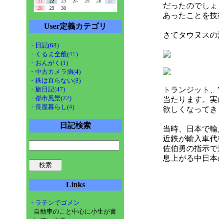
21
22
23
24
25
26
27
だったのでしょ
28
29
30
あったことを技
User定義カテゴリ
さてタウヌスの
・日記(68)
・くるま全般(41)
・おんがく(1)
・中古カメラ病(4)
・鉄は直らない(8)
・旅日記(47)
トランジット、
・都市風景(22)
当たります。実
・長屋暮らし(4)
欲しくなってき
日記検索
当時、日本で輸
近鉄が輸入車代
佐伯勇の指示で
息上がる中日本
Links
・ラテンでゴメン
自動車のこと中心に小生が書