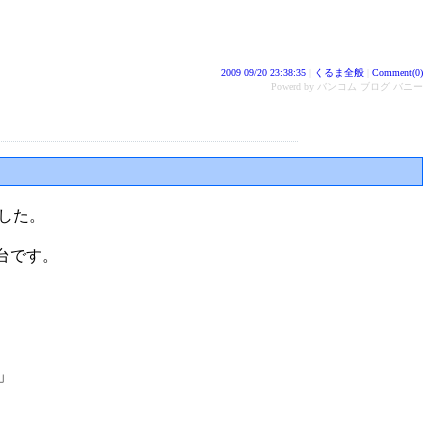
2009 09/20 23:38:35
|
くるま全般
|
Comment(0)
Powerd by バンコム ブログ バニー
した。
台です。
」