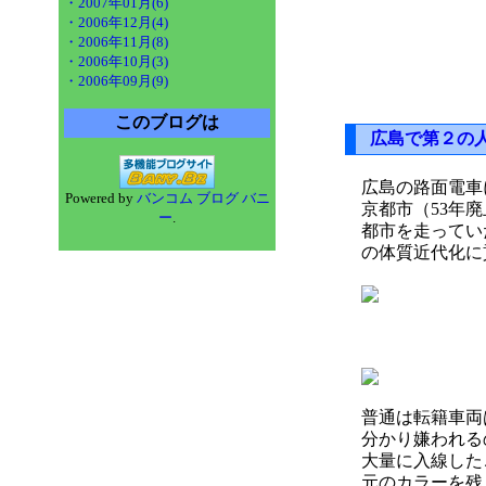
・2007年01月(6)
・2006年12月(4)
・2006年11月(8)
・2006年10月(3)
・2006年09月(9)
このブログは
広島で第２の
広島の路面電車
Powered by
バンコム ブログ バニ
京都市（53年
ー
.
都市を走ってい
の体質近代化に
普通は転籍車両
分かり嫌われる
大量に入線した
元のカラーを残