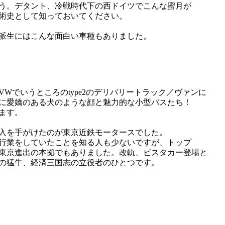
う。デタント、冷戦時代下の西ドイツでこんな蜜月が
術史として知っておいてください。
派生にはこんな面白い車種もありました。
VWでいうところのtype2のデリバリートラック／ヴァンに
に愛嬌のある犬のような顔と魅力的な小型バスたち！
ます。
入を手がけたのが東京近鉄モータースでした。
行業をしていたことを知る人も少ないですが、トップ
東京進出の本拠でもありました。改軌、ビスタカー登場と
の猛牛、経済三国志の立役者のひとつです。