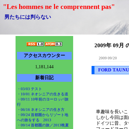
"Les hommes ne le comprennent pas"
男たちには判らない
2009年 09月 
アクセスカウンター
2009 09/20
1,181,144
FORD TAU
新着日記
・03/03 テスト
・10/01 ネオシニアの生きる道
・09/11 10年前のヨーロッパ旅
行
・06/16 ネオシニアの生き方
車趣味を長いこ
・09/24 首都圏からリゾート地
しかし今回は面
への旅をする 2013
ドイツに昔、タ
・09/14 首都圏の旅／2013晩夏
フォードヨーロ