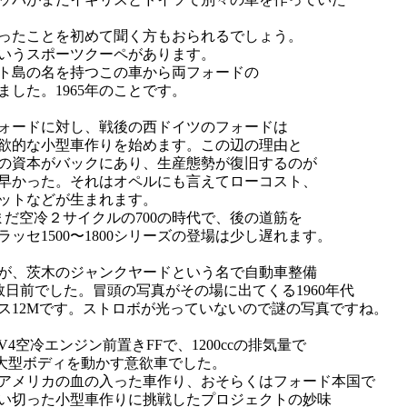
ったことを初めて聞く方もおられるでしょう。
いうスポーツクーペがあります。
ト島の名を持つこの車から両フォードの
ました。1965年のことです。
ォードに対し、戦後の西ドイツのフォードは
り意欲的な小型車作りを始めます。この辺の理由と
の資本がバックにあり、生産態勢が復旧するのが
早かった。それはオペルにも言えてローコスト、
ットなどが生まれます。
まだ空冷２サイクルの700の時代で、後の道筋を
ッセ1500〜1800シリーズの登場は少し遅れます。
が、茨木のジャンクヤードという名で自動車整備
数日前でした。冒頭の写真がその場に出てくる1960年代
ス12Mです。ストロボが光っていないので謎の写真ですね。
4空冷エンジン前置きFFで、1200ccの排気量で
大型ボディを動かす意欲車でした。
アメリカの血の入った車作り、おそらくはフォード本国で
い切った小型車作りに挑戦したプロジェクトの妙味