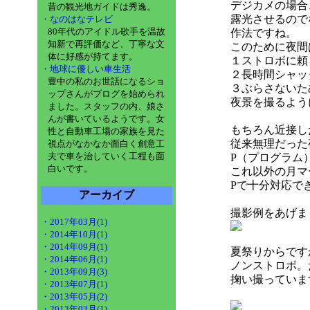
デジカメの場合
昔の観光地ガイドは秀逸。
露光させるので
・なのはなテレビ
80年代のアイドル歌手を温故
作法ですね。
知新で再評価など、丁寧な文
このために夜間
体に好感が持てます。
１ストロボに頼
・地球に優しい車生活
２長時間シャッ
豊中の私のお世話になるショ
３ぶらさないた
ップさんがブログを始められ
夜景を撮るよう
ました。スタッフの内、娘さ
んが書いているようです。女
もちろん近接し
性と自動車工場の家族を見た
従来無理だった
視点がなかなか面白く創意工
夫で車を治していく工程も面
P（プログラム
白いです。
これ以外の月マ
Pで十分対応で
アーカイブ
撮影例をあげま
・2017年03月(1)
・2014年10月(1)
・2014年09月(1)
夏祭りからです
・2014年06月(1)
ノンストロボ。
・2013年09月(3)
掬い撮っていま
・2013年07月(1)
・2013年05月(2)
・2013年03月(1)