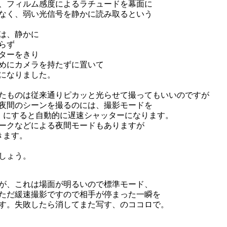
、フィルム感度によるラチュードを幕面に
なく、弱い光信号を静かに読み取るという
は、静かに
らず
ターをきり
めにカメラを持たずに置いて
になりました。
たものは従来通りピカッと光らせて撮ってもいいのですが
夜間のシーンを撮るのには、撮影モードを
）にすると自動的に遅速シャッターになります。
ークなどによる夜間モードもありますが
きます。
しょう。
が、これは場面が明るいので標準モード、
ただ緩速撮影ですので相手が停まった一瞬を
す。失敗したら消してまた写す、のココロで。