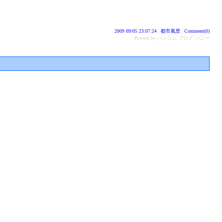
2009 09/05 23:07:24
|
都市風景
|
Comment(0)
Powerd by バンコム ブログ バニー