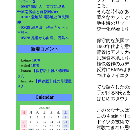
／パート２
ころ。
・09/07 関西人、東京に現る
そんな時代があ
千葉南房総と首都圏の旅
・07/07 愛地球博跡地と伊良湖
著名なカプリと
岬
地中海のリゾー
・05/28 瀬戸田、耕三寺から大
統一化が始まり
三島へ
・05/28 尾道から向島、因島へ
保守的な英国フ
1960年代よ
新着コメント
背景はアメリカ
民族資本系より
・kotaro
1970
軽快名作のカデ
・wahei
1970
反対にBMWは
・kotaro
【保存版】靴の修理屋
つけるノイエクラ
さん
・lancista
【保存版】靴の修理屋
さん
てな話をしたの
手がけるS氏と
Calendar
はじめのタウナ
2026 Jun
このタウナスはV
日
月
火
水
木
金
土
この４m超す中
1
2
3
4
5
6
ドイツの技術で
7
8
9
10
11
12
13
14
15
16
17
18
19
20
試験できない思