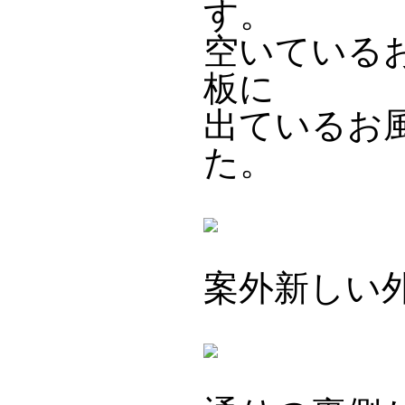
す。
空いている
板に
出ているお
た。
案外新しい