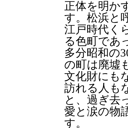
正体を明か
す。松浜と
江戸時代く
る色町であ
多分昭和の
の町は廃墟
文化財にも
訪れる人も
と、過ぎ去
愛と涙の物
す。