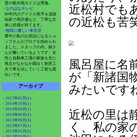
昔の観光地ガイドは秀逸。
近松村でも
・なのはなテレビ
80年代のアイドル歌手を温故
の近松も苦
知新で再評価など、丁寧な文
体に好感が持てます。
・地球に優しい車生活
豊中の私のお世話になるショ
ップさんがブログを始められ
ました。スタッフの内、娘さ
んが書いているようです。女
性と自動車工場の家族を見た
風呂屋に名
視点がなかなか面白く創意工
夫で車を治していく工程も面
が「新諸国
白いです。
みたいです
アーカイブ
・2017年03月(1)
・2014年10月(1)
・2014年09月(1)
近松の里は
・2014年06月(1)
・2013年09月(3)
く、私の家
・2013年07月(1)
・2013年05月(2)
・2013年03月(1)