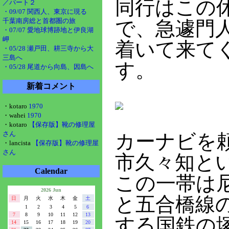
同行はこの
／パート２
・09/07 関西人、東京に現る
千葉南房総と首都圏の旅
で、急遽門
・07/07 愛地球博跡地と伊良湖
岬
着いて来て
・05/28 瀬戸田、耕三寺から大
三島へ
す。
・05/28 尾道から向島、因島へ
新着コメント
・kotaro
1970
・wahei
1970
・kotaro
【保存版】靴の修理屋
さん
カーナビを
・lancista
【保存版】靴の修理屋
さん
市久々知と
Calendar
この一帯は
2026 Jun
と五合橋線
日
月
火
水
木
金
土
1
2
3
4
5
6
7
8
9
10
11
12
13
する国鉄の
14
15
16
17
18
19
20