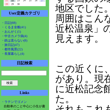
21
22
23
24
25
26
27
28
29
30
地区でした
User定義カテゴリ
周囲はこん
・日記(68)
近松温泉」
・くるま全般(41)
・おんがく(1)
見えます。
・中古カメラ病(4)
・鉄は直らない(8)
・旅日記(47)
・都市風景(22)
・長屋暮らし(4)
日記検索
この近くに
があり。現
に近松記念
Links
た。
・ラテンでゴメン
それもこれ
自動車のこと中心に小生が書