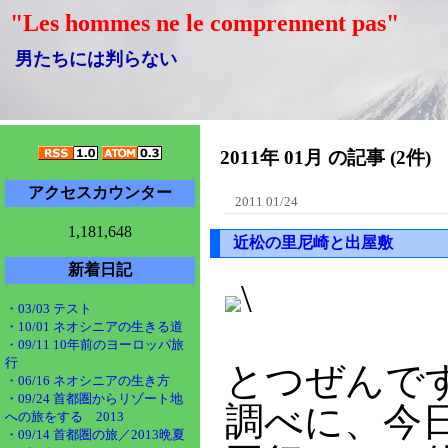
"Les hommes ne le comprennent pas"
男たちには判らない
2011年 01月 の記事 (2件)
アクセスカウンター
2011 01/24
1,181,648
近松の里尼崎と出屋敷
新着日記
\
・03/03 テスト
・10/01 ネオシニアの生きる道
・09/11 10年前のヨーロッパ旅
行
とつぜんで
・06/16 ネオシニアの生き方
・09/24 首都圏からリゾート地
調べに、今
への旅をする 2013
・09/14 首都圏の旅／2013晩夏