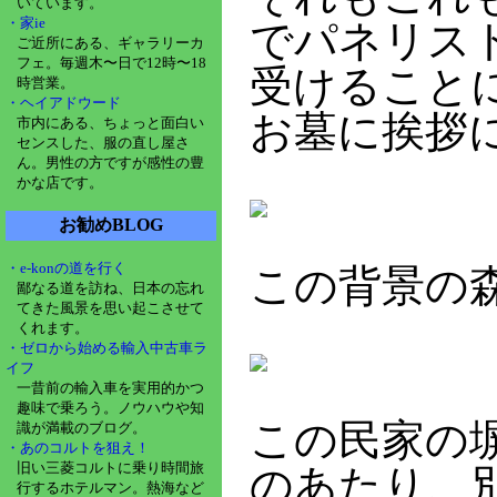
いています。
・家ie
でパネリス
ご近所にある、ギャラリーカ
フェ。毎週木〜日で12時〜18
受けること
時営業。
・ヘイアドウード
お墓に挨拶
市内にある、ちょっと面白い
センスした、服の直し屋さ
ん。男性の方ですが感性の豊
かな店です。
お勧めBLOG
・e-konの道を行く
この背景の
鄙なる道を訪ね、日本の忘れ
てきた風景を思い起こさせて
くれます。
・ゼロから始める輸入中古車ラ
イフ
一昔前の輸入車を実用的かつ
趣味で乗ろう。ノウハウや知
この民家の
識が満載のブログ。
・あのコルトを狙え！
旧い三菱コルトに乗り時間旅
のあたり、
行するホテルマン。熱海など