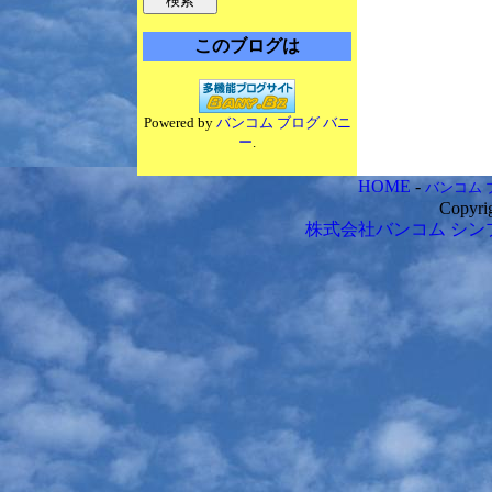
このブログは
Powered by
バンコム ブログ バニ
ー
.
HOME
-
バンコム 
Copyri
株式会社バンコム
シン