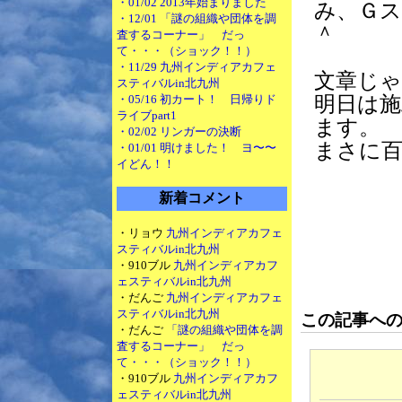
・01/02 2013年始まりました
み、Ｇ
・12/01 「謎の組織や団体を調
＾
査するコーナー」 だっ
て・・・（ショック！！）
・11/29 九州インディアカフェ
文章じ
スティバルin北九州
・05/16 初カート！ 日帰りド
明日は
ライブpart1
ます。
・02/02 リンガーの決断
まさに百
・01/01 明けました！ ヨ〜〜
イどん！！
新着コメント
・リョウ
九州インディアカフェ
スティバルin北九州
・910ブル
九州インディアカフ
ェスティバルin北九州
・だんご
九州インディアカフェ
スティバルin北九州
この記事へ
・だんご
「謎の組織や団体を調
査するコーナー」 だっ
て・・・（ショック！！）
・910ブル
九州インディアカフ
ェスティバルin北九州