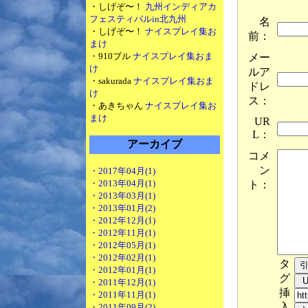
・しげぞ〜！
九州インディアカ
フェスティバルin北九州
名
・しげぞ〜！
ナイスプレイ集お
前：
まけ
・910ブル
ナイスプレイ集おま
メー
け
ルア
・sakurada
ナイスプレイ集おま
ドレ
け
ス：
・あきちゃん
ナイスプレイ集お
まけ
UR
L：
アーカイブ
コメ
ン
・2017年04月(1)
・2013年04月(1)
ト：
・2013年03月(1)
・2013年01月(2)
・2012年12月(1)
・2012年11月(1)
・2012年05月(1)
・2012年02月(1)
タ
・2012年01月(1)
グ
・2011年12月(1)
挿
・2011年11月(1)
入
・2011年09月(2)