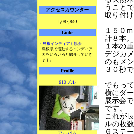
うこと
アクセスカウンター
取り付
1,087,840
１５０ｍ
Links
計８本。
・島根インディアカ協会
１本の重
島根県で活動するインディア
デジカ
カをいろいろと紹介していき
ます。
のもメン
３０秒
Profile
910ブル
でもっ
横にダ
展示会
です。
これが長
ルの枚数
Ｇステ
アルバム