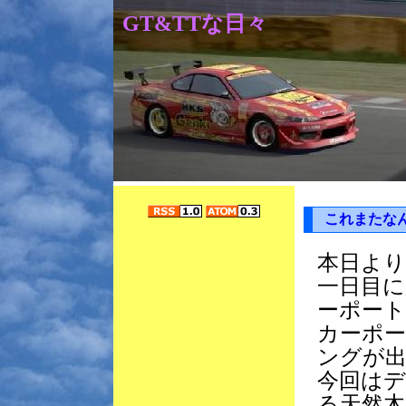
GT&TTな日々
これまたな
本日よ
一日目
ーポート
カーポ
ングが
今回は
る天然