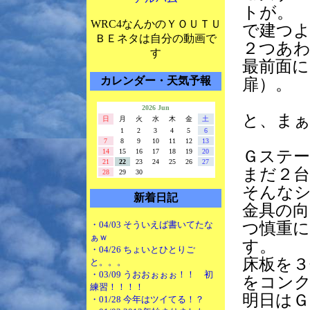
トが。
WRC4なんかのＹＯＵＴＵ
で建つ
ＢＥネタは自分の動画で
２つあ
す
最前面に
カレンダー・天気予報
扉）。
2026 Jun
と、ま
日
月
火
水
木
金
土
1
2
3
4
5
6
7
8
9
10
11
12
13
14
15
16
17
18
19
20
Ｇステ
21
22
23
24
25
26
27
まだ２
28
29
30
そんな
新着日記
金具の
・04/03 そういえば書いてたな
つ慎重
ぁｗ
す。
・04/26 ちょいとひとりご
床板を
と。。。
・03/09 うおおぉぉぉ！！ 初
をコン
練習！！！！
明日は
・01/28 今年はツイてる！？